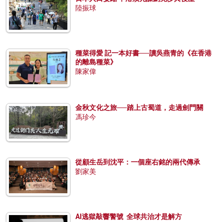
陸振球
種菜得愛 記一本好書──讀吳燕青的《在香港
的離島種菜》
陳家偉
金秋文化之旅──踏上古蜀道，走過劍門關
馮珍今
從顧生岳到沈平：一個座右銘的兩代傳承
劉家美
AI逃獄敲響警號 全球共治才是解方