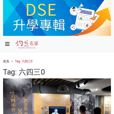
政局
教育
文化
財經
首頁
Tag: 六四三0
生活
Tag: 六四三0
健康
商業
科技
影片