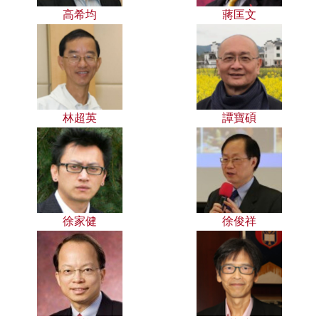
高希均
蔣匡文
林超英
譚寶碩
徐家健
徐俊祥