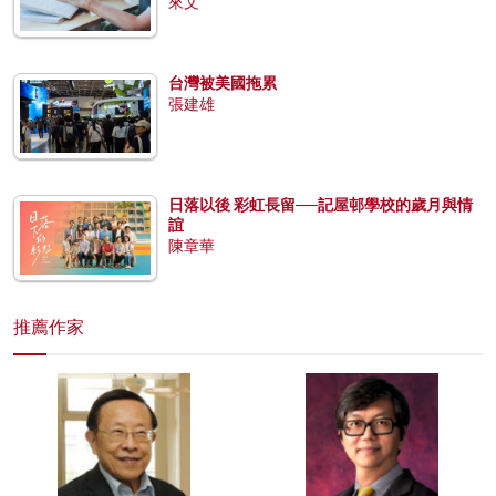
來文
台灣被美國拖累
張建雄
日落以後 彩虹長留──記屋邨學校的歲月與情
誼
陳章華
推薦作家