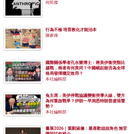
何民傑
行為不檢 培育教化才能治本
陳家偉
國際關係學者孔永樂博士：將美伊衝突類比
越戰，兩者有何異同？中國崛起能否為全球
格局發揮穩定效用？
本社編輯部
兔主席：美伊停戰協議變衝突導火線，雙方
為何重啟戰爭？伊朗一早洞悉特朗普虛張聲
勢？
本社編輯部
書展2026｜葉劉淑儀：最喜歡姐姐角色 無官
職說話包袱少