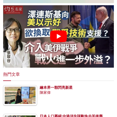
熱門文章
繪本界一顆閃亮新星
陳家偉
日本人口萎縮 中港須先謀劃免步其後塵