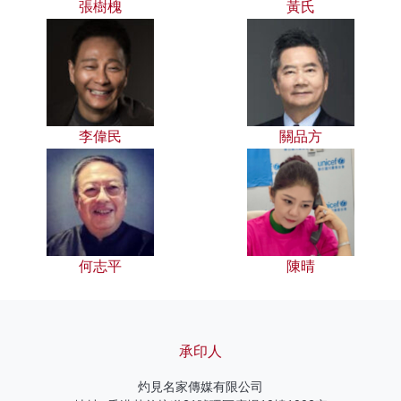
張樹槐
黃氏
李偉民
關品方
何志平
陳晴
承印人
灼見名家傳媒有限公司