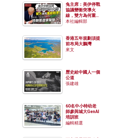
兔主席：美伊停戰
協議變衝突導火
線，雙方為何重啟
戰爭？伊朗一早洞
本社編輯部
悉特朗普虛張聲
勢？
香港五年規劃須提
前布局大鵬灣
來文
歷史給中國人一個
公道
張建雄
60名中小特幼老
師參與城大GenAI
培訓班
編輯精選