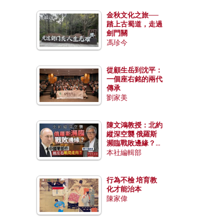
金秋文化之旅──
踏上古蜀道，走過
劍門關
馮珍今
從顧生岳到沈平：
一個座右銘的兩代
傳承
劉家美
陳文鴻教授：北約
縱深空襲 俄羅斯
瀕臨戰敗邊緣？中
國零部件能左右戰
本社編輯部
局走向？
行為不檢 培育教
化才能治本
陳家偉