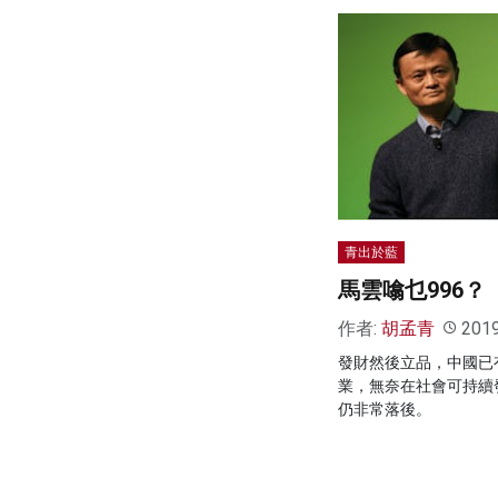
青出於藍
馬雲噏乜996？
作者:
胡孟青
201
發財然後立品，中國已
業，無奈在社會可持續
仍非常落後。