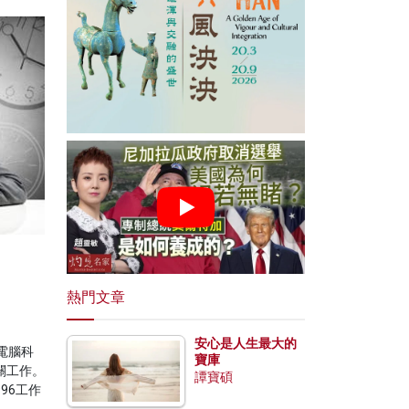
熱門文章
安心是人生最大的
電腦科
寶庫
關工作。
譚寶碩
96工作