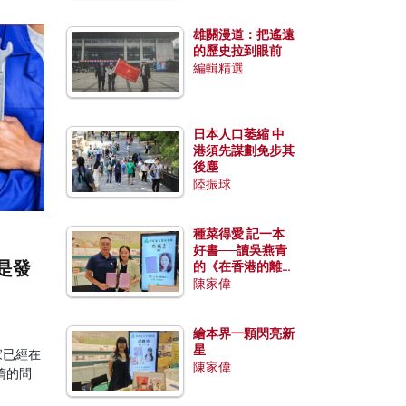
雄關漫道：把遙遠
的歷史拉到眼前
編輯精選
日本人口萎縮 中
港須先謀劃免步其
後塵
陸振球
種菜得愛 記一本
好書──讀吳燕青
是發
的《在香港的離島
種菜》
陳家偉
繪本界一顆閃亮新
星
家已經在
陳家偉
惰的問