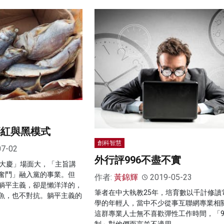
棄紅與黑模式
創科智慧
07-02
外行評996不盡不實
年大慶」場面大，「主旨講
奮鬥」融入黨的事業。但
作者:
黃錦輝
2019-05-23
躺平主義，卻是懶洋洋的，
筆者在中大執教25年，培育數以千計修讀
魚，也不對抗。躺平主義的
學的年輕人，當中不少從事互聯網專業相
這群專業人士無不喜歡彈性工作時間，「9