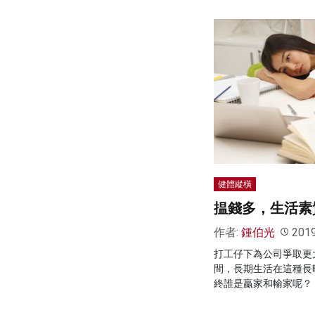
健體縱橫
揾錢多，生活素
作者:
鍾伯光
201
打工仔下為公司爭取更
間，長期生活在這種長
終誰是贏家和輸家呢？