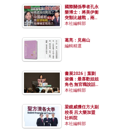
國際關係學者孔永
樂博士：將美伊衝
突類比越戰，兩者
有何異同？中國崛
本社編輯部
起能否為全球格局
發揮穩定效用？
葛亮：見南山
編輯精選
書展2026｜葉劉
淑儀：最喜歡姐姐
角色 無官職說話
包袱少
本社編輯部
梁鏡威獲任方大副
校長 呂大樂加盟
社科院
本社編輯部