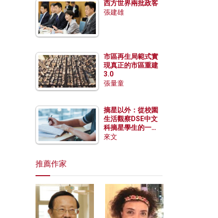
西方世界兩批政客
張建雄
市區再生局範式實
現真正的市區重建
3.0
張量童
摘星以外：從校園
生活觀察DSE中文
科摘星學生的一點
特質
來文
推薦作家