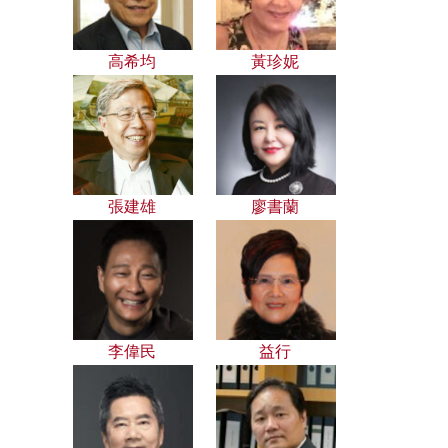
高希均
黃珍妮
張建雄
廖書蘭
李偉民
益行