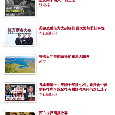
歷史給中國人一個公道
張建雄
梁鏡威獲任方大副校長 呂大樂加盟社科院
本社編輯部
香港五年規劃須提前布局大鵬灣
來文
孔永樂博士：英國十年換七相，新揆會否步
前任後塵？脫歐後英國經濟為何仍然低迷？
本社編輯部
西方世界兩批政客