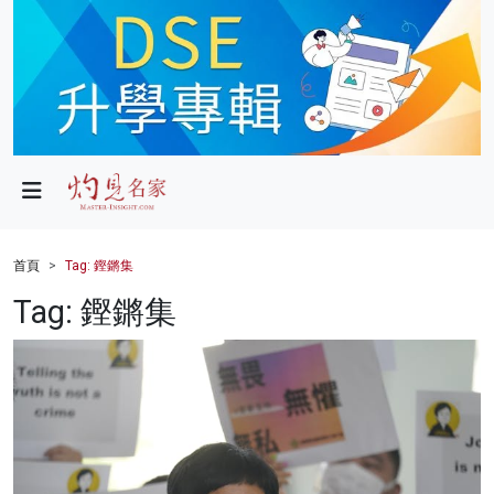
政局
教育
文化
財經
首頁
Tag: 鏗鏘集
生活
Tag: 鏗鏘集
健康
商業
科技
影片