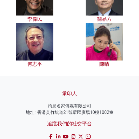
李偉民
關品方
何志平
陳晴
承印人
灼見名家傳媒有限公司
地址 : 香港黃竹坑道21號環匯廣場10樓1002室
追蹤我們的社交平台