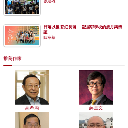
張建雄
日落以後 彩虹長留──記屋邨學校的歲月與情
誼
陳章華
推薦作家
高希均
蔣匡文