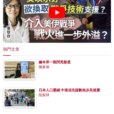
熱門文章
繪本界一顆閃亮新星
陳家偉
日本人口萎縮 中港須先謀劃免步其後塵
陸振球