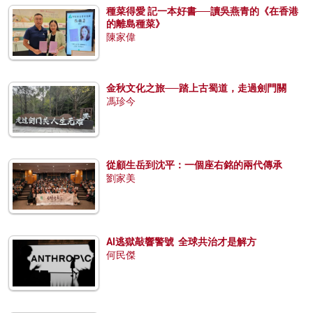
種菜得愛 記一本好書──讀吳燕青的《在香港
的離島種菜》
陳家偉
金秋文化之旅──踏上古蜀道，走過劍門關
馮珍今
從顧生岳到沈平：一個座右銘的兩代傳承
劉家美
AI逃獄敲響警號 全球共治才是解方
何民傑