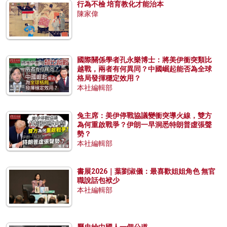
行為不檢 培育教化才能治本
陳家偉
國際關係學者孔永樂博士：將美伊衝突類比
越戰，兩者有何異同？中國崛起能否為全球
格局發揮穩定效用？
本社編輯部
兔主席：美伊停戰協議變衝突導火線，雙方
為何重啟戰爭？伊朗一早洞悉特朗普虛張聲
勢？
本社編輯部
書展2026｜葉劉淑儀：最喜歡姐姐角色 無官
職說話包袱少
本社編輯部