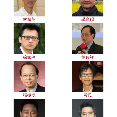
林超英
譚寶碩
徐家健
徐俊祥
張樹槐
黃氏