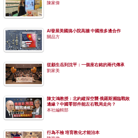
陳家偉
AI發展美國搞小院高牆 中國推多邊合作
關品方
從顧生岳到沈平：一個座右銘的兩代傳承
劉家美
陳文鴻教授：北約縱深空襲 俄羅斯瀕臨戰敗
邊緣？中國零部件能左右戰局走向？
本社編輯部
行為不檢 培育教化才能治本