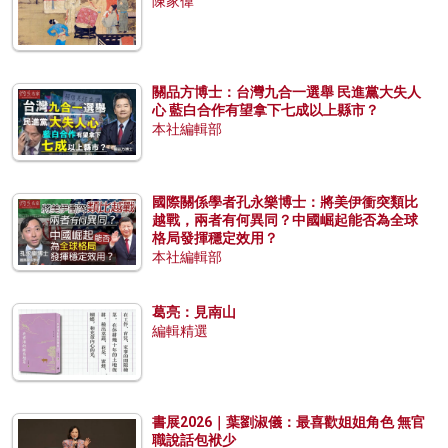
陳家偉
關品方博士：台灣九合一選舉 民進黨大失人
心 藍白合作有望拿下七成以上縣市？
本社編輯部
國際關係學者孔永樂博士：將美伊衝突類比
越戰，兩者有何異同？中國崛起能否為全球
格局發揮穩定效用？
本社編輯部
葛亮：見南山
編輯精選
書展2026｜葉劉淑儀：最喜歡姐姐角色 無官
職說話包袱少