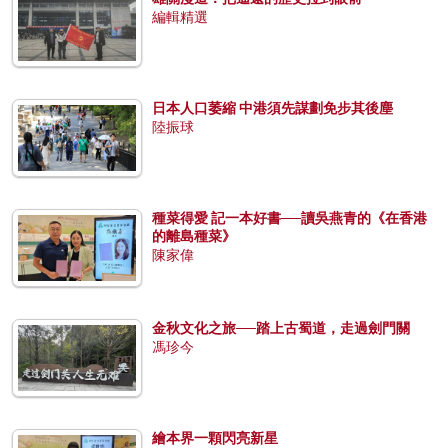
編輯精選
日本人口萎縮 中港須先謀劃免步其後塵
陸振球
種菜得愛 記一本好書──讀吳燕青的《在香港
的離島種菜》
陳家偉
金秋文化之旅──踏上古蜀道，走過劍門關
馮珍今
繪本界一顆閃亮新星