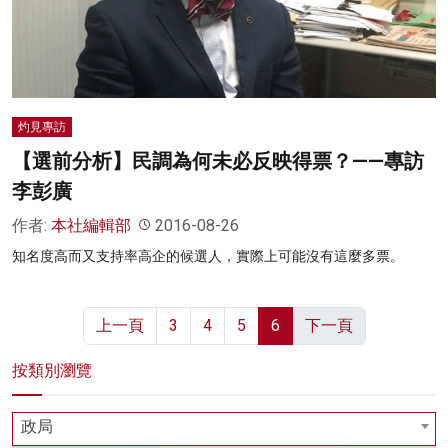
名家榜
灼見活動
關於我們
灼見專訪
【選前分析】民調為何未必反映得票？——專訪
李彭廣
作者:
本社編輯部
2016-08-26
知名度高而又支持率高企的候選人，實際上可能沒有這麼多票。
上一頁
3
4
5
6
下一頁
按類別瀏覽
政局