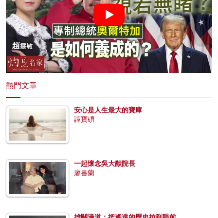
熱門文章
安心是人生最大的寶庫
譚寶碩
一起懷念吳大猷院長
廖書蘭
雄關漫道：把遙遠的歷史拉到眼前