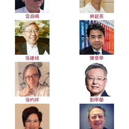
雷鼎鳴
林超英
張建雄
陳章華
張灼祥
劉寧榮