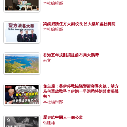
本社編輯部
梁鏡威獲任方大副校長 呂大樂加盟社科院
本社編輯部
香港五年規劃須提前布局大鵬灣
來文
兔主席：美伊停戰協議變衝突導火線，雙方
為何重啟戰爭？伊朗一早洞悉特朗普虛張聲
勢？
本社編輯部
歷史給中國人一個公道
張建雄