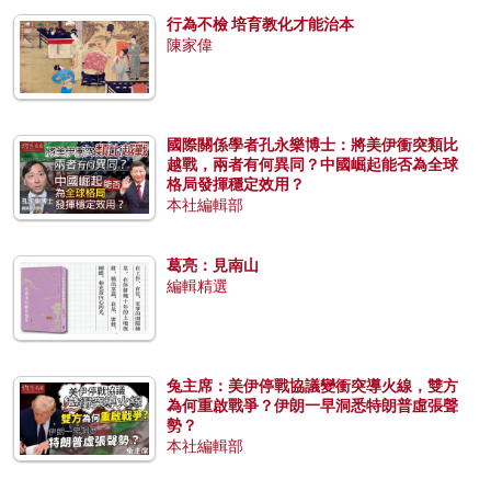
行為不檢 培育教化才能治本
陳家偉
國際關係學者孔永樂博士：將美伊衝突類比
越戰，兩者有何異同？中國崛起能否為全球
格局發揮穩定效用？
本社編輯部
葛亮：見南山
編輯精選
兔主席：美伊停戰協議變衝突導火線，雙方
為何重啟戰爭？伊朗一早洞悉特朗普虛張聲
勢？
本社編輯部