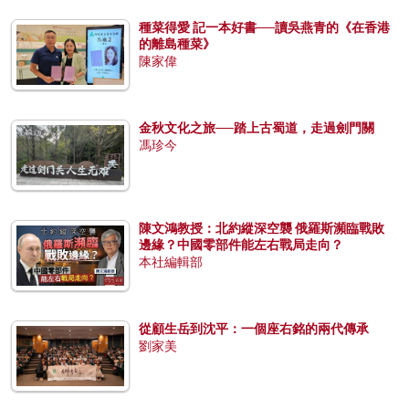
種菜得愛 記一本好書──讀吳燕青的《在香港
的離島種菜》
陳家偉
金秋文化之旅──踏上古蜀道，走過劍門關
馮珍今
陳文鴻教授：北約縱深空襲 俄羅斯瀕臨戰敗
邊緣？中國零部件能左右戰局走向？
本社編輯部
從顧生岳到沈平：一個座右銘的兩代傳承
劉家美