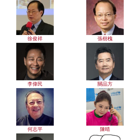
徐俊祥
張樹槐
李偉民
關品方
何志平
陳晴