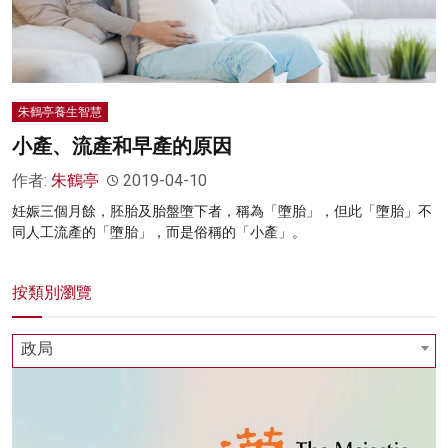
名家榜
灼見活動
關於我們
朱鶴亭養生智慧
小產、流產和早產的原因
作者:
朱鶴亭
2019-04-10
妊娠三個月餘，胚胎及胎盤墮下者，稱為「墮胎」，但此「墮胎」不
同人工流產的「墮胎」，而是俗稱的「小產」。
按類別瀏覽
政局