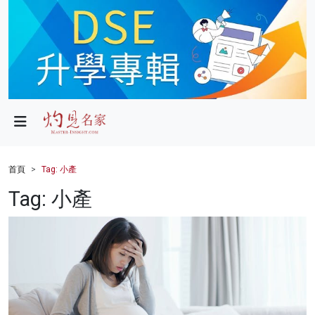
政局
教育
文化
財經
首頁
Tag: 小產
生活
Tag: 小產
健康
商業
科技
影片