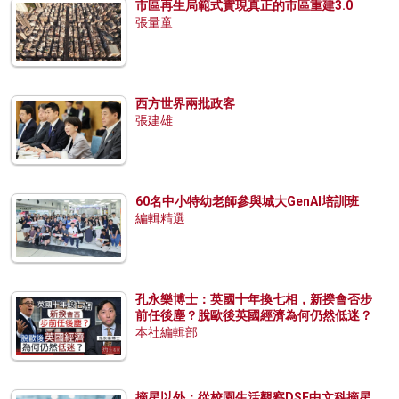
市區再生局範式實現真正的市區重建3.0
張量童
西方世界兩批政客
張建雄
60名中小特幼老師參與城大GenAI培訓班
編輯精選
孔永樂博士：英國十年換七相，新揆會否步
前任後塵？脫歐後英國經濟為何仍然低迷？
本社編輯部
摘星以外：從校園生活觀察DSE中文科摘星