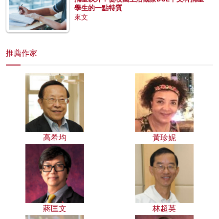
學生的一點特質
來文
推薦作家
高希均
黃珍妮
蔣匡文
林超英