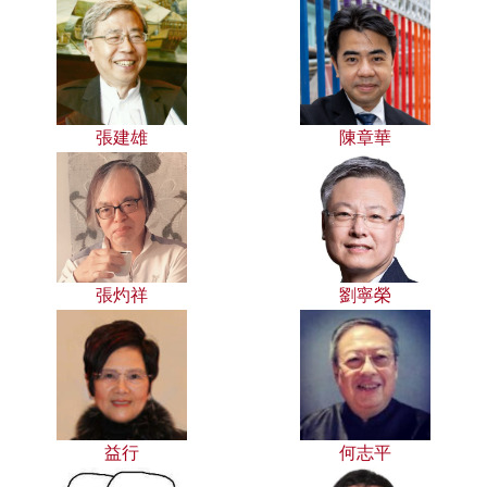
張建雄
陳章華
張灼祥
劉寧榮
益行
何志平