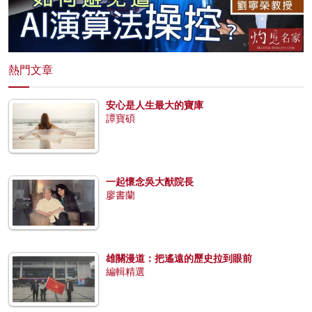
熱門文章
安心是人生最大的寶庫
譚寶碩
一起懷念吳大猷院長
廖書蘭
雄關漫道：把遙遠的歷史拉到眼前
編輯精選