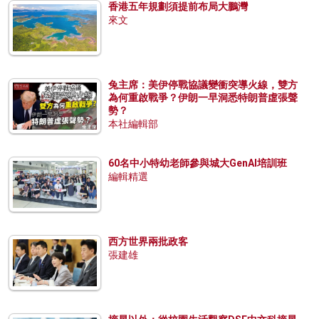
香港五年規劃須提前布局大鵬灣
來文
兔主席：美伊停戰協議變衝突導火線，雙方
為何重啟戰爭？伊朗一早洞悉特朗普虛張聲
勢？
本社編輯部
60名中小特幼老師參與城大GenAI培訓班
編輯精選
西方世界兩批政客
張建雄