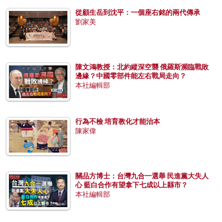
從顧生岳到沈平：一個座右銘的兩代傳承
劉家美
陳文鴻教授：北約縱深空襲 俄羅斯瀕臨戰敗
邊緣？中國零部件能左右戰局走向？
本社編輯部
行為不檢 培育教化才能治本
陳家偉
關品方博士：台灣九合一選舉 民進黨大失人
心 藍白合作有望拿下七成以上縣市？
本社編輯部