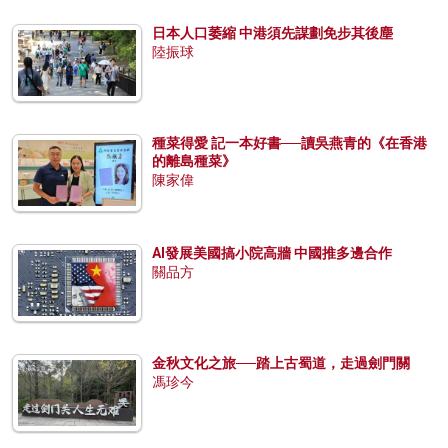
日本人口萎縮 中港須先謀劃免步其後塵
陸振球
種菜得愛 記一本好書──讀吳燕青的《在香港
的離島種菜》
陳家偉
AI發展美國搞小院高牆 中國推多邊合作
關品方
金秋文化之旅──踏上古蜀道，走過劍門關
馮珍今