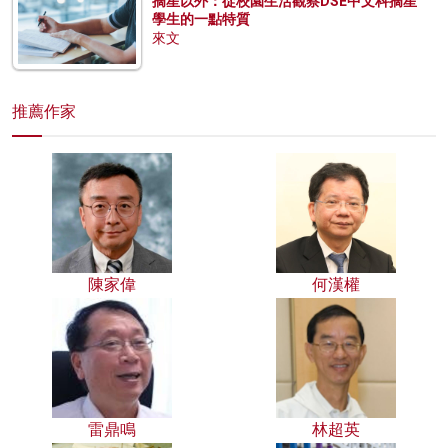
摘星以外：從校園生活觀察DSE中文科摘星
學生的一點特質
來文
推薦作家
陳家偉
何漢權
雷鼎鳴
林超英