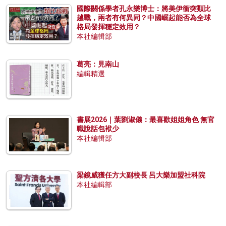
國際關係學者孔永樂博士：將美伊衝突類比
越戰，兩者有何異同？中國崛起能否為全球
格局發揮穩定效用？
本社編輯部
葛亮：見南山
編輯精選
書展2026｜葉劉淑儀：最喜歡姐姐角色 無官
職說話包袱少
本社編輯部
梁鏡威獲任方大副校長 呂大樂加盟社科院
本社編輯部