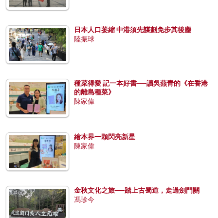
日本人口萎縮 中港須先謀劃免步其後塵
陸振球
種菜得愛 記一本好書──讀吳燕青的《在香港
的離島種菜》
陳家偉
繪本界一顆閃亮新星
陳家偉
金秋文化之旅──踏上古蜀道，走過劍門關
馮珍今