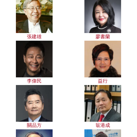
張建雄
廖書蘭
李偉民
益行
關品方
翁港成