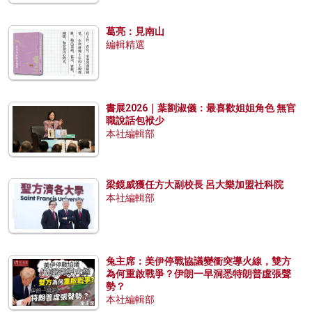
葛亮：見南山
編輯精選
書展2026｜葉劉淑儀：最喜歡姐姐角色 無官
職說話包袱少
本社編輯部
梁鏡威獲任方大副校長 呂大樂加盟社科院
本社編輯部
兔主席：美伊停戰協議變衝突導火線，雙方
為何重啟戰爭？伊朗一早洞悉特朗普虛張聲
勢？
本社編輯部