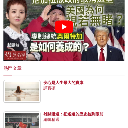
熱門文章
安心是人生最大的寶庫
譚寶碩
雄關漫道：把遙遠的歷史拉到眼前
編輯精選