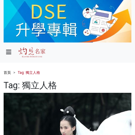
政局
教育
文化
財經
首頁
Tag: 獨立人格
生活
Tag: 獨立人格
健康
商業
科技
影片