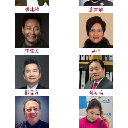
張建雄
廖書蘭
李偉民
益行
關品方
翁港成