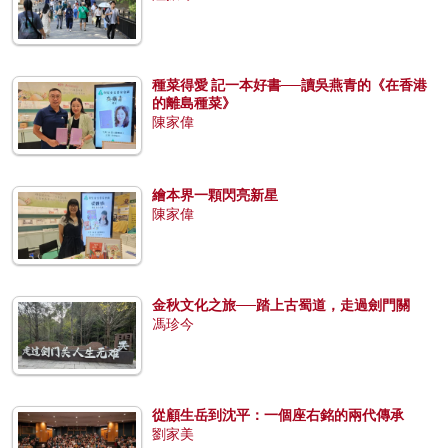
種菜得愛 記一本好書──讀吳燕青的《在香港
的離島種菜》
陳家偉
繪本界一顆閃亮新星
陳家偉
金秋文化之旅──踏上古蜀道，走過劍門關
馮珍今
從顧生岳到沈平：一個座右銘的兩代傳承
劉家美