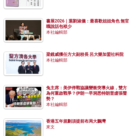
書展2026｜葉劉淑儀：最喜歡姐姐角色 無官
職說話包袱少
本社編輯部
梁鏡威獲任方大副校長 呂大樂加盟社科院
本社編輯部
兔主席：美伊停戰協議變衝突導火線，雙方
為何重啟戰爭？伊朗一早洞悉特朗普虛張聲
勢？
本社編輯部
香港五年規劃須提前布局大鵬灣
來文