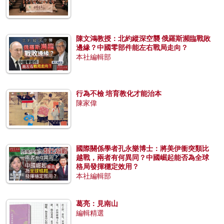
陳文鴻教授：北約縱深空襲 俄羅斯瀕臨戰敗
邊緣？中國零部件能左右戰局走向？
本社編輯部
行為不檢 培育教化才能治本
陳家偉
國際關係學者孔永樂博士：將美伊衝突類比
越戰，兩者有何異同？中國崛起能否為全球
格局發揮穩定效用？
本社編輯部
葛亮：見南山
編輯精選