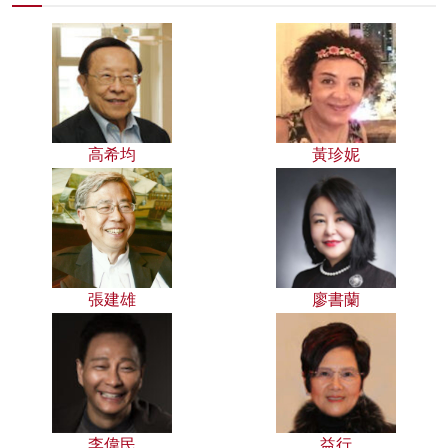
高希均
黃珍妮
張建雄
廖書蘭
李偉民
益行