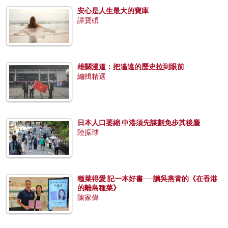
安心是人生最大的寶庫
譚寶碩
雄關漫道：把遙遠的歷史拉到眼前
編輯精選
日本人口萎縮 中港須先謀劃免步其後塵
陸振球
種菜得愛 記一本好書──讀吳燕青的《在香港
的離島種菜》
陳家偉