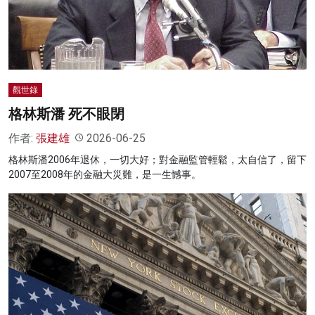
名家榜
灼見活動
關於我們
觀世錄
格林斯潘 死不眼閉
作者:
張建雄
2026-06-25
格林斯潘2006年退休，一切大好；對金融監管輕鬆，太自信了，留下
2007至2008年的金融大災難，是一生憾事。