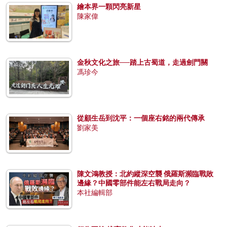
繪本界一顆閃亮新星
陳家偉
金秋文化之旅──踏上古蜀道，走過劍門關
馮珍今
從顧生岳到沈平：一個座右銘的兩代傳承
劉家美
陳文鴻教授：北約縱深空襲 俄羅斯瀕臨戰敗
邊緣？中國零部件能左右戰局走向？
本社編輯部