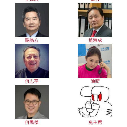
關品方
翁港成
何志平
陳晴
何民傑
兔主席