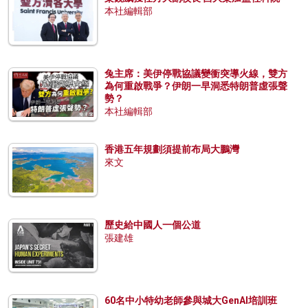
本社編輯部
兔主席：美伊停戰協議變衝突導火線，雙方
為何重啟戰爭？伊朗一早洞悉特朗普虛張聲
勢？
本社編輯部
香港五年規劃須提前布局大鵬灣
來文
歷史給中國人一個公道
張建雄
60名中小特幼老師參與城大GenAI培訓班