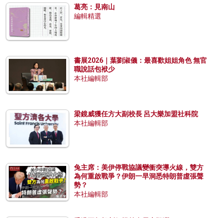
葛亮：見南山
編輯精選
書展2026｜葉劉淑儀：最喜歡姐姐角色 無官
職說話包袱少
本社編輯部
梁鏡威獲任方大副校長 呂大樂加盟社科院
本社編輯部
兔主席：美伊停戰協議變衝突導火線，雙方
為何重啟戰爭？伊朗一早洞悉特朗普虛張聲
勢？
本社編輯部