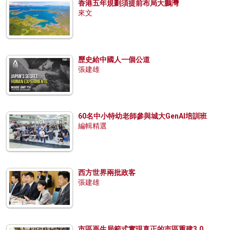
香港五年規劃須提前布局大鵬灣
來文
歷史給中國人一個公道
張建雄
60名中小特幼老師參與城大GenAI培訓班
編輯精選
西方世界兩批政客
張建雄
市區再生局範式實現真正的市區重建3.0