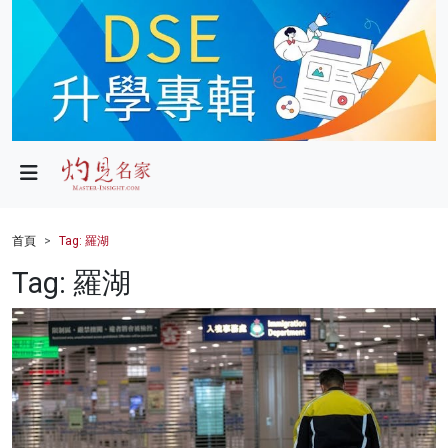
政局
教育
文化
財經
首頁
Tag: 羅湖
生活
Tag: 羅湖
健康
商業
科技
影片