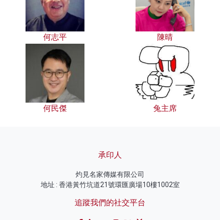
何志平
陳晴
何民傑
兔主席
承印人
灼見名家傳媒有限公司
地址 : 香港黃竹坑道21號環匯廣場10樓1002室
追蹤我們的社交平台