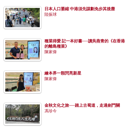
日本人口萎縮 中港須先謀劃免步其後塵
陸振球
種菜得愛 記一本好書──讀吳燕青的《在香港
的離島種菜》
陳家偉
繪本界一顆閃亮新星
陳家偉
金秋文化之旅──踏上古蜀道，走過劍門關
馮珍今