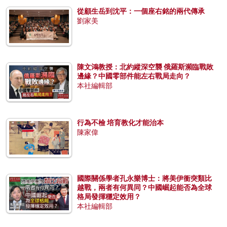
從顧生岳到沈平：一個座右銘的兩代傳承
劉家美
陳文鴻教授：北約縱深空襲 俄羅斯瀕臨戰敗
邊緣？中國零部件能左右戰局走向？
本社編輯部
行為不檢 培育教化才能治本
陳家偉
國際關係學者孔永樂博士：將美伊衝突類比
越戰，兩者有何異同？中國崛起能否為全球
格局發揮穩定效用？
本社編輯部