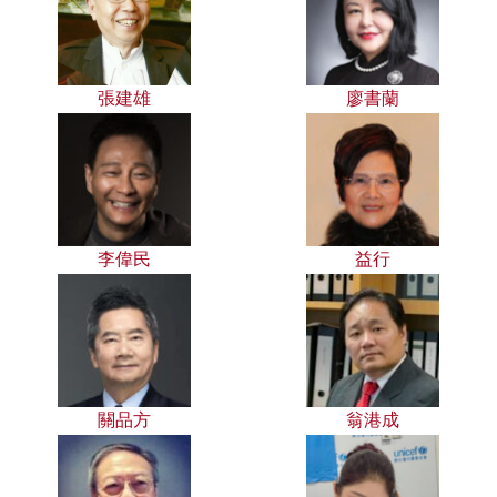
張建雄
廖書蘭
李偉民
益行
關品方
翁港成