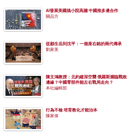
AI發展美國搞小院高牆 中國推多邊合作
關品方
從顧生岳到沈平：一個座右銘的兩代傳承
劉家美
陳文鴻教授：北約縱深空襲 俄羅斯瀕臨戰敗
邊緣？中國零部件能左右戰局走向？
本社編輯部
行為不檢 培育教化才能治本
陳家偉