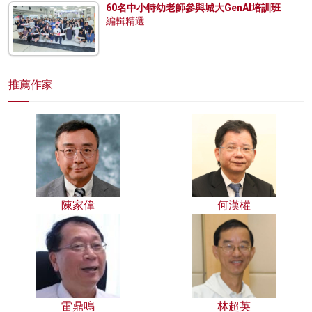
60名中小特幼老師參與城大GenAI培訓班
編輯精選
推薦作家
陳家偉
何漢權
雷鼎鳴
林超英