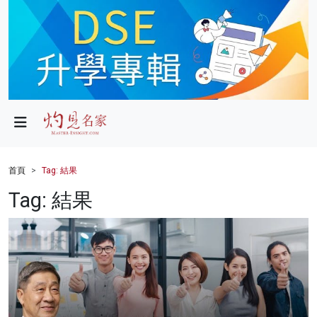
政局
教育
文化
財經
首頁
Tag: 結果
生活
Tag: 結果
健康
商業
科技
影片