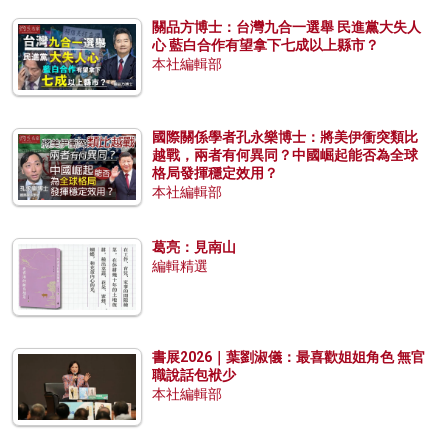
關品方博士：台灣九合一選舉 民進黨大失人
心 藍白合作有望拿下七成以上縣市？
本社編輯部
國際關係學者孔永樂博士：將美伊衝突類比
越戰，兩者有何異同？中國崛起能否為全球
格局發揮穩定效用？
本社編輯部
葛亮：見南山
編輯精選
書展2026｜葉劉淑儀：最喜歡姐姐角色 無官
職說話包袱少
本社編輯部