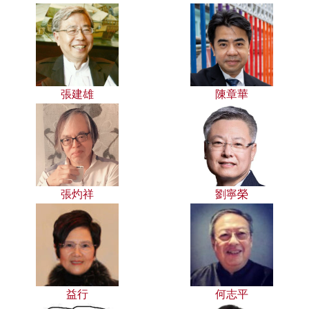
張建雄
陳章華
張灼祥
劉寧榮
益行
何志平