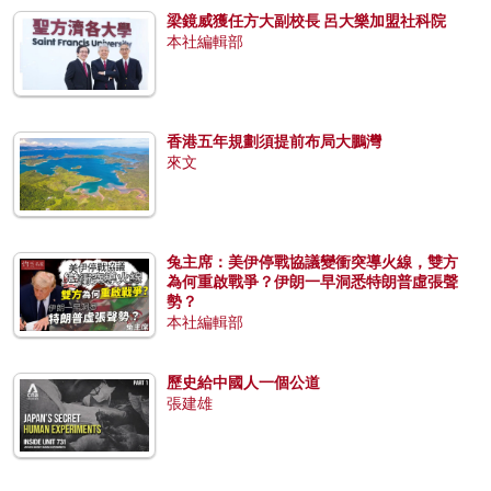
梁鏡威獲任方大副校長 呂大樂加盟社科院
本社編輯部
香港五年規劃須提前布局大鵬灣
來文
兔主席：美伊停戰協議變衝突導火線，雙方
為何重啟戰爭？伊朗一早洞悉特朗普虛張聲
勢？
本社編輯部
歷史給中國人一個公道
張建雄