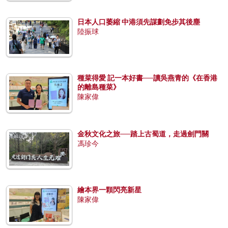
日本人口萎縮 中港須先謀劃免步其後塵
陸振球
種菜得愛 記一本好書──讀吳燕青的《在香港
的離島種菜》
陳家偉
金秋文化之旅──踏上古蜀道，走過劍門關
馮珍今
繪本界一顆閃亮新星
陳家偉