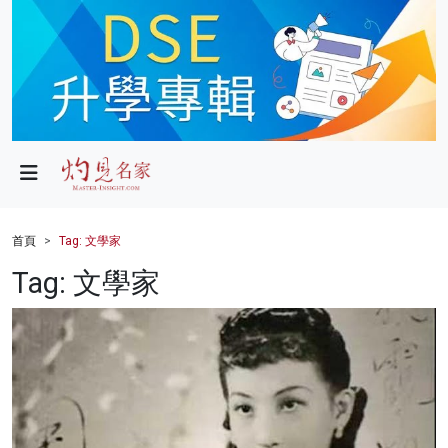
政局
教育
文化
財經
首頁
Tag: 文學家
生活
Tag: 文學家
健康
商業
科技
影片