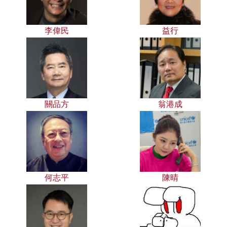
李偉民
益行
關品方
翁港成
何志平
陳晴