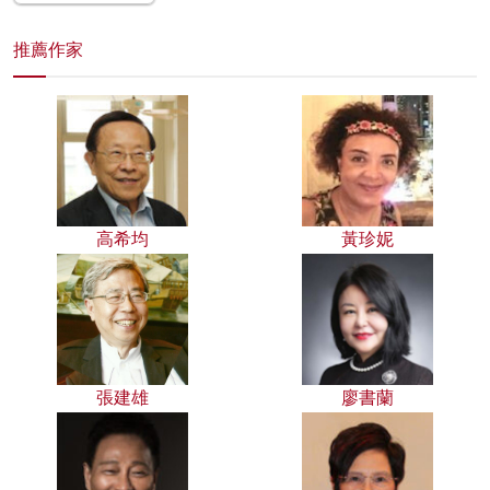
推薦作家
高希均
黃珍妮
張建雄
廖書蘭