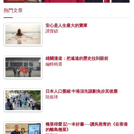
熱門文章
安心是人生最大的寶庫
譚寶碩
雄關漫道：把遙遠的歷史拉到眼前
編輯精選
日本人口萎縮 中港須先謀劃免步其後塵
陸振球
種菜得愛 記一本好書──讀吳燕青的《在香港
的離島種菜》