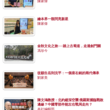
陳家偉
繪本界一顆閃亮新星
陳家偉
金秋文化之旅──踏上古蜀道，走過劍門關
馮珍今
從顧生岳到沈平：一個座右銘的兩代傳承
劉家美
陳文鴻教授：北約縱深空襲 俄羅斯瀕臨戰敗
邊緣？中國零部件能左右戰局走向？
本社編輯部