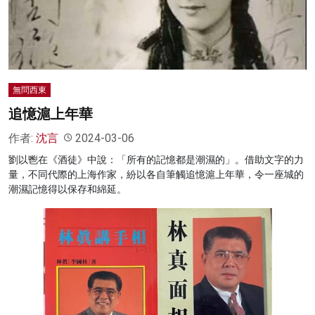
名家榜
灼見活動
關於我們
無問西東
追憶滬上年華
作者:
沈言
2024-03-06
劉以鬯在《酒徒》中說：「所有的記憶都是潮濕的」。借助文字的力
量，不同代際的上海作家，紛以各自筆觸追憶滬上年華，令一座城的
潮濕記憶得以保存和綿延。