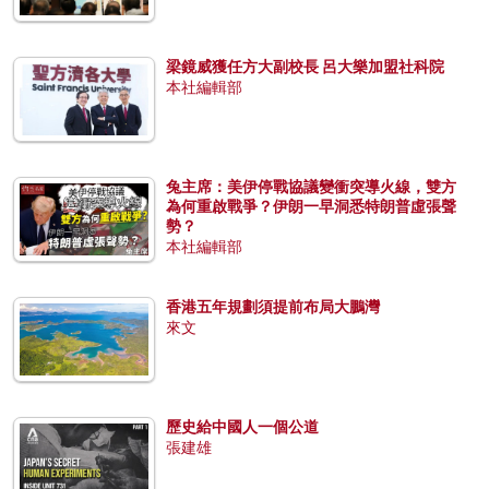
梁鏡威獲任方大副校長 呂大樂加盟社科院
本社編輯部
兔主席：美伊停戰協議變衝突導火線，雙方
為何重啟戰爭？伊朗一早洞悉特朗普虛張聲
勢？
本社編輯部
香港五年規劃須提前布局大鵬灣
來文
歷史給中國人一個公道
張建雄