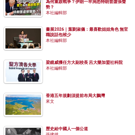
為何重啟戰爭？伊朗一早洞悉特朗普虛張聲
勢？
本社編輯部
書展2026｜葉劉淑儀：最喜歡姐姐角色 無官
職說話包袱少
本社編輯部
梁鏡威獲任方大副校長 呂大樂加盟社科院
本社編輯部
香港五年規劃須提前布局大鵬灣
來文
歷史給中國人一個公道
張建雄