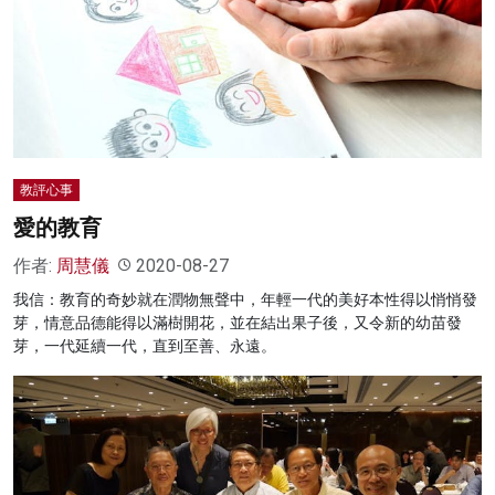
名家榜
灼見活動
關於我們
教評心事
愛的教育
作者:
周慧儀
2020-08-27
我信：教育的奇妙就在潤物無聲中，年輕一代的美好本性得以悄悄發
芽，情意品德能得以滿樹開花，並在結出果子後，又令新的幼苗發
芽，一代延續一代，直到至善、永遠。