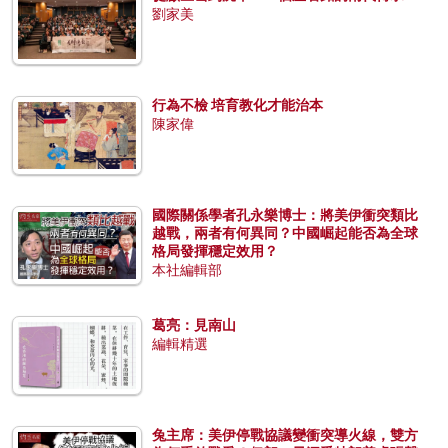
劉家美
行為不檢 培育教化才能治本
陳家偉
國際關係學者孔永樂博士：將美伊衝突類比
越戰，兩者有何異同？中國崛起能否為全球
格局發揮穩定效用？
本社編輯部
葛亮：見南山
編輯精選
兔主席：美伊停戰協議變衝突導火線，雙方