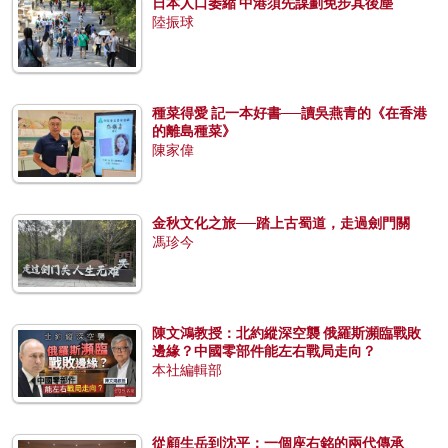
日本人口萎縮 中港須先謀劃免步其後塵
陸振球
種菜得愛 記一本好書──讀吳燕青的《在香港
的離島種菜》
陳家偉
金秋文化之旅──踏上古蜀道，走過劍門關
馮珍今
陳文鴻教授：北約縱深空襲 俄羅斯瀕臨戰敗
邊緣？中國零部件能左右戰局走向？
本社編輯部
從顧生岳到沈平：一個座右銘的兩代傳承