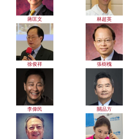
蔣匡文
林超英
徐俊祥
張樹槐
李偉民
關品方