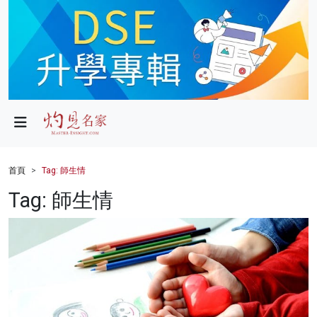
政局
教育
文化
財經
首頁
Tag: 師生情
生活
Tag: 師生情
健康
商業
科技
影片