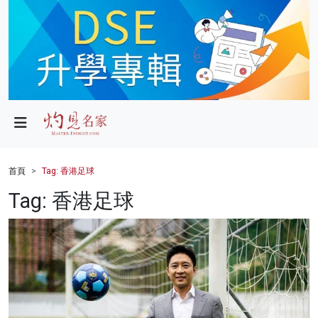
政局
教育
文化
財經
首頁
Tag: 香港足球
生活
Tag: 香港足球
健康
商業
科技
影片