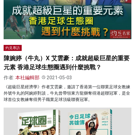
灼見專訪
陳婉婷（牛丸）X 艾雲豪：成就超級巨星的重要
元素 香港足球生態圈遇到什麼挑戰？
作者:
本社編輯部
2021-05-03
《超級巨星經濟學》作者艾雲豪，邀請了香港第一位聯業足球女教練
外號牛丸的阿婉婷對談，牛丸曾帶領東方龍獅奪得港超聯冠軍，是全
球首位女教練奪得男子職業足球頂級聯賽冠軍。