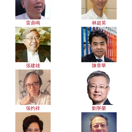
雷鼎鳴
林超英
張建雄
陳章華
張灼祥
劉寧榮