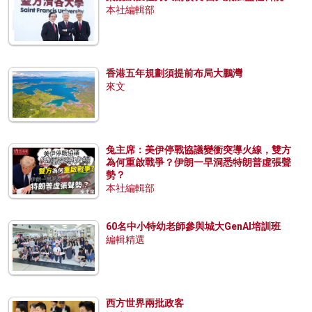
本社編輯部
香港五年規劃須提前布局大鵬灣
來文
兔主席：美伊停戰協議變衝突導火線，雙方
為何重啟戰爭？伊朗一早洞悉特朗普虛張聲
勢？
本社編輯部
60名中小特幼老師參與城大GenAI培訓班
編輯精選
西方世界兩批政客