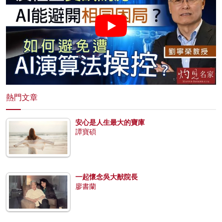
熱門文章
安心是人生最大的寶庫
譚寶碩
一起懷念吳大猷院長
廖書蘭