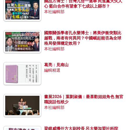
關品方博士：台灣九合一選舉 民進黨大失人
心 藍白合作有望拿下七成以上縣市？
本社編輯部
國際關係學者孔永樂博士：將美伊衝突類比
越戰，兩者有何異同？中國崛起能否為全球
格局發揮穩定效用？
本社編輯部
葛亮：見南山
編輯精選
書展2026｜葉劉淑儀：最喜歡姐姐角色 無官
職說話包袱少
本社編輯部
梁鏡威獲任方大副校長 呂大樂加盟社科院