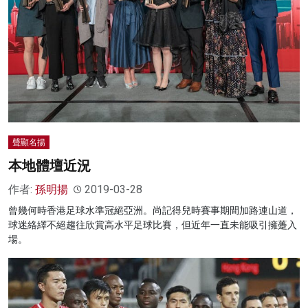
聲顯名揚
本地體壇近況
作者:
孫明揚
2019-03-28
曾幾何時香港足球水準冠絕亞洲。尚記得兒時賽事期間加路連山道，
球迷絡繹不絕趨往欣賞高水平足球比賽，但近年一直未能吸引擁躉入
場。