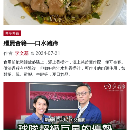
共享共嘗
殭屍會籍──口水豬蹄
作者:
李文基
2024-07-21
食用前把豬蹄放盛碟上，添上香撈汁，灑上芫茜葉作配，便可奉客。
做法過程有些繁複，但做好的汁水和香撈汁，可作其他肉類使用，如
雞腿、翼、雞腳、牛腱等，夏日妙品。