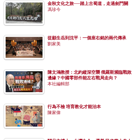
金秋文化之旅──踏上古蜀道，走過劍門關
馮珍今
從顧生岳到沈平：一個座右銘的兩代傳承
劉家美
陳文鴻教授：北約縱深空襲 俄羅斯瀕臨戰敗
邊緣？中國零部件能左右戰局走向？
本社編輯部
行為不檢 培育教化才能治本
陳家偉