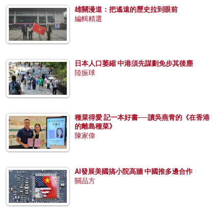
雄關漫道：把遙遠的歷史拉到眼前
編輯精選
日本人口萎縮 中港須先謀劃免步其後塵
陸振球
種菜得愛 記一本好書──讀吳燕青的《在香港
的離島種菜》
陳家偉
AI發展美國搞小院高牆 中國推多邊合作
關品方