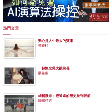
熱門文章
安心是人生最大的寶庫
譚寶碩
一起懷念吳大猷院長
廖書蘭
雄關漫道：把遙遠的歷史拉到眼前
編輯精選