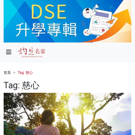
政局
教育
文化
財經
首頁
Tag: 慈心
生活
Tag: 慈心
健康
商業
科技
影片