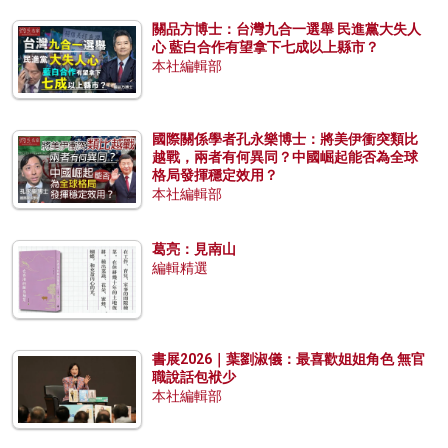
關品方博士：台灣九合一選舉 民進黨大失人
心 藍白合作有望拿下七成以上縣市？
本社編輯部
國際關係學者孔永樂博士：將美伊衝突類比
越戰，兩者有何異同？中國崛起能否為全球
格局發揮穩定效用？
本社編輯部
葛亮：見南山
編輯精選
書展2026｜葉劉淑儀：最喜歡姐姐角色 無官
職說話包袱少
本社編輯部