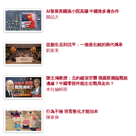
AI發展美國搞小院高牆 中國推多邊合作
關品方
從顧生岳到沈平：一個座右銘的兩代傳承
劉家美
陳文鴻教授：北約縱深空襲 俄羅斯瀕臨戰敗
邊緣？中國零部件能左右戰局走向？
本社編輯部
行為不檢 培育教化才能治本
陳家偉