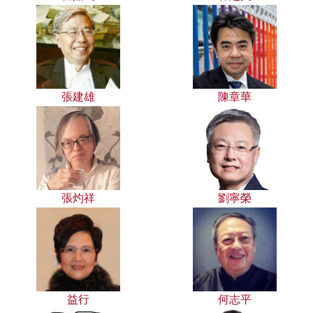
張建雄
陳章華
張灼祥
劉寧榮
益行
何志平