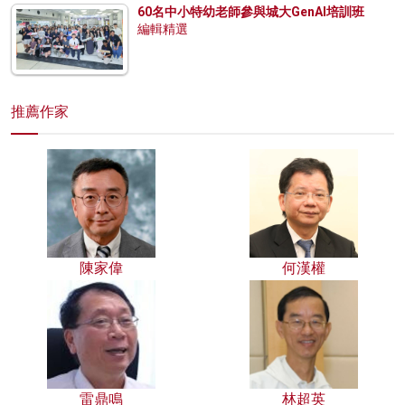
60名中小特幼老師參與城大GenAI培訓班
編輯精選
推薦作家
陳家偉
何漢權
雷鼎鳴
林超英