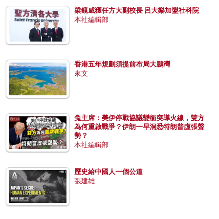
梁鏡威獲任方大副校長 呂大樂加盟社科院
本社編輯部
香港五年規劃須提前布局大鵬灣
來文
兔主席：美伊停戰協議變衝突導火線，雙方
為何重啟戰爭？伊朗一早洞悉特朗普虛張聲
勢？
本社編輯部
歷史給中國人一個公道
張建雄