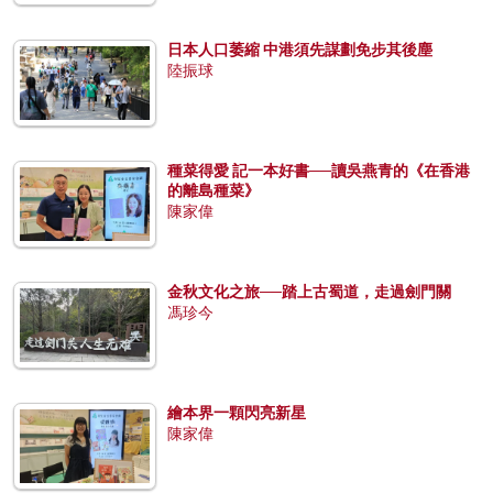
日本人口萎縮 中港須先謀劃免步其後塵
陸振球
種菜得愛 記一本好書──讀吳燕青的《在香港
的離島種菜》
陳家偉
金秋文化之旅──踏上古蜀道，走過劍門關
馮珍今
繪本界一顆閃亮新星
陳家偉