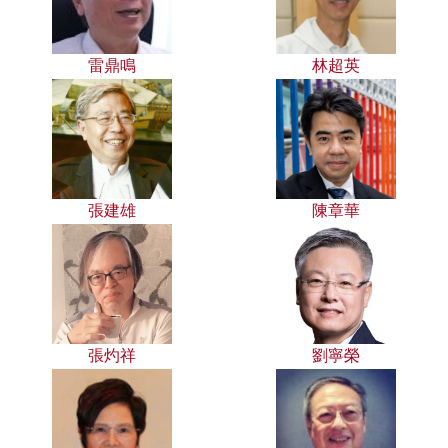
雷鼎鳴
林超英
張建雄
陳章華
張灼祥
劉寧榮