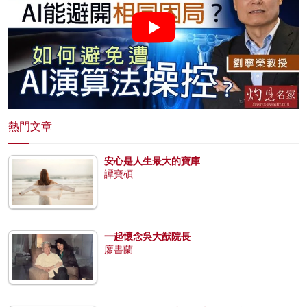
熱門文章
安心是人生最大的寶庫
譚寶碩
一起懷念吳大猷院長
廖書蘭