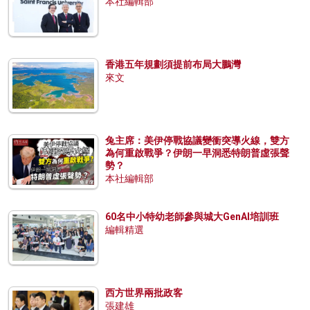
本社編輯部
香港五年規劃須提前布局大鵬灣
來文
兔主席：美伊停戰協議變衝突導火線，雙方
為何重啟戰爭？伊朗一早洞悉特朗普虛張聲
勢？
本社編輯部
60名中小特幼老師參與城大GenAI培訓班
編輯精選
西方世界兩批政客
張建雄