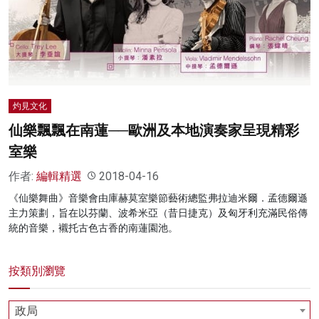
名家榜
灼見活動
關於我們
灼見文化
仙樂飄飄在南蓮──歐洲及本地演奏家呈現精彩
室樂
作者:
編輯精選
2018-04-16
《仙樂舞曲》音樂會由庫赫莫室樂節藝術總監弗拉迪米爾．孟德爾遜
主力策劃，旨在以芬蘭、波希米亞（昔日捷克）及匈牙利充滿民俗傳
統的音樂，襯托古色古香的南蓮園池。
按類別瀏覽
政局