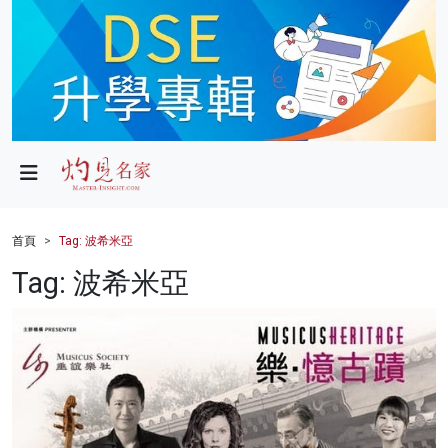
政局
教育
文化
財經
首頁
Tag: 波希米亞
生活
Tag: 波希米亞
健康
商業
科技
影片