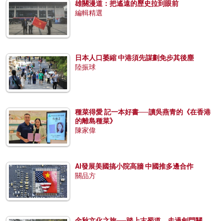
雄關漫道：把遙遠的歷史拉到眼前
編輯精選
日本人口萎縮 中港須先謀劃免步其後塵
陸振球
種菜得愛 記一本好書──讀吳燕青的《在香港
的離島種菜》
陳家偉
AI發展美國搞小院高牆 中國推多邊合作
關品方
金秋文化之旅──踏上古蜀道，走過劍門關