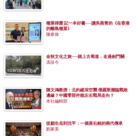
種菜得愛 記一本好書──讀吳燕青的《在香港
的離島種菜》
陳家偉
金秋文化之旅──踏上古蜀道，走過劍門關
馮珍今
陳文鴻教授：北約縱深空襲 俄羅斯瀕臨戰敗
邊緣？中國零部件能左右戰局走向？
本社編輯部
從顧生岳到沈平：一個座右銘的兩代傳承
劉家美