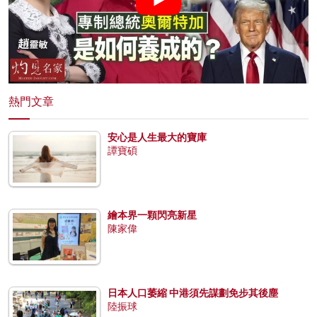
熱門文章
安心是人生最大的寶庫
譚寶碩
繪本界一顆閃亮新星
陳家偉
日本人口萎縮 中港須先謀劃免步其後塵
陸振球