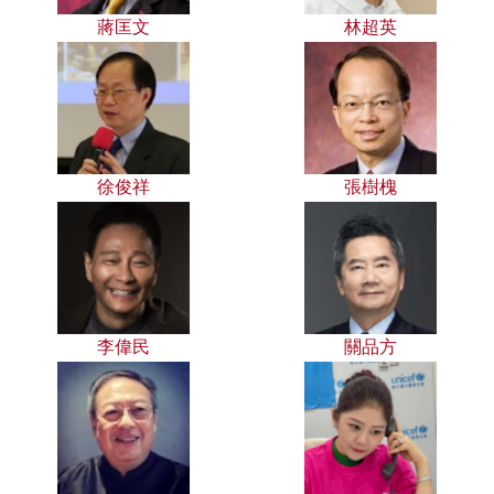
蔣匡文
林超英
徐俊祥
張樹槐
李偉民
關品方