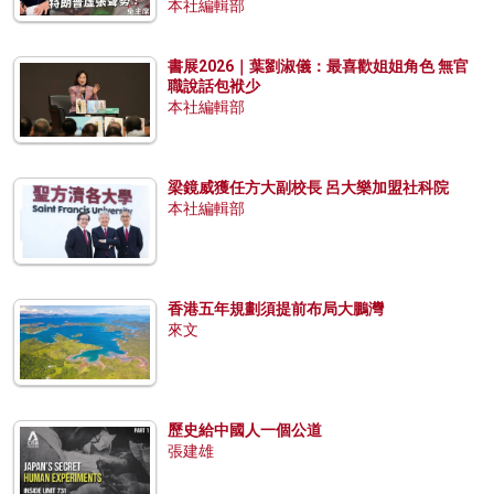
本社編輯部
書展2026｜葉劉淑儀：最喜歡姐姐角色 無官
職說話包袱少
本社編輯部
梁鏡威獲任方大副校長 呂大樂加盟社科院
本社編輯部
香港五年規劃須提前布局大鵬灣
來文
歷史給中國人一個公道
張建雄