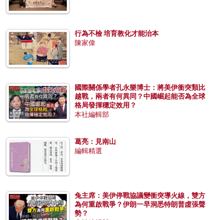
行為不檢 培育教化才能治本
陳家偉
國際關係學者孔永樂博士：將美伊衝突類比
越戰，兩者有何異同？中國崛起能否為全球
格局發揮穩定效用？
本社編輯部
葛亮：見南山
編輯精選
兔主席：美伊停戰協議變衝突導火線，雙方
為何重啟戰爭？伊朗一早洞悉特朗普虛張聲
勢？