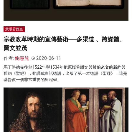
慧眼看西畫
宗教改革時期的宣傳藝術──多渠道 、跨媒體、
圖文並茂
作者:
鮑慧兒
2020-06-11
馬丁路德先後於1522年與1534年把原版希臘文與希伯來文的新約與
舊約《聖經》，翻譯成白話德語，出版了第一本德語《聖經》，這是
基督教一個非常重要的里程碑。