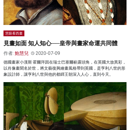
慧眼看西畫
見畫如面 知人知心──皇帝與畫家命運共同體
作者:
鮑慧兒
2020-07-09
德國畫家小漢斯·霍爾拜因在瑞士巴塞爾嶄露頭角，在英國大放異彩，
以肖像畫聞名於世，將文藝復興繪畫風格帶到英國，是亨利八世的形
象設計師，讓亨利八世與他的都鐸王朝深入人心，直到今天。