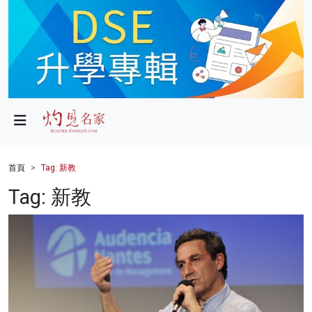
政局
教育
文化
財經
首頁
Tag: 新教
生活
Tag: 新教
健康
商業
科技
影片