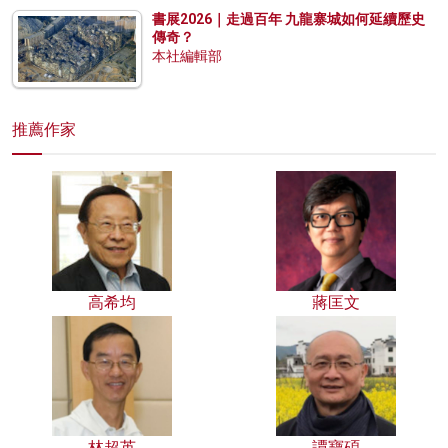
書展2026｜走過百年 九龍寨城如何延續歷史
傳奇？
本社編輯部
推薦作家
高希均
蔣匡文
林超英
譚寶碩