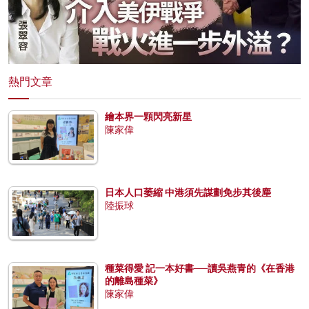
熱門文章
繪本界一顆閃亮新星
陳家偉
日本人口萎縮 中港須先謀劃免步其後塵
陸振球
種菜得愛 記一本好書──讀吳燕青的《在香港
的離島種菜》
陳家偉