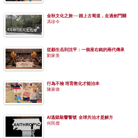
金秋文化之旅──踏上古蜀道，走過劍門關
馮珍今
從顧生岳到沈平：一個座右銘的兩代傳承
劉家美
行為不檢 培育教化才能治本
陳家偉
AI逃獄敲響警號 全球共治才是解方
何民傑