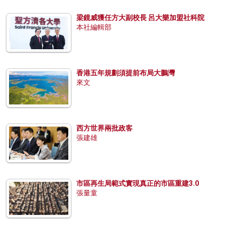
梁鏡威獲任方大副校長 呂大樂加盟社科院
本社編輯部
香港五年規劃須提前布局大鵬灣
來文
西方世界兩批政客
張建雄
市區再生局範式實現真正的市區重建3.0
張量童