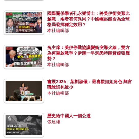
國際關係學者孔永樂博士：將美伊衝突類比
越戰，兩者有何異同？中國崛起能否為全球
格局發揮穩定效用？
本社編輯部
兔主席：美伊停戰協議變衝突導火線，雙方
為何重啟戰爭？伊朗一早洞悉特朗普虛張聲
勢？
本社編輯部
書展2026｜葉劉淑儀：最喜歡姐姐角色 無官
職說話包袱少
本社編輯部
歷史給中國人一個公道
張建雄