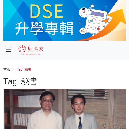
政局
教育
文化
財經
首頁
Tag: 秘書
生活
Tag: 秘書
健康
商業
科技
影片