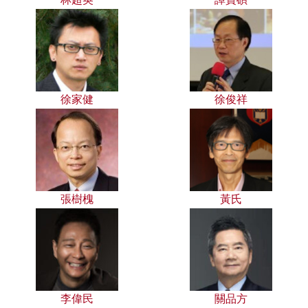
徐家健
徐俊祥
張樹槐
黃氏
李偉民
關品方