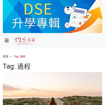
政局
教育
文化
財經
首頁
Tag: 過程
生活
Tag: 過程
健康
商業
科技
影片