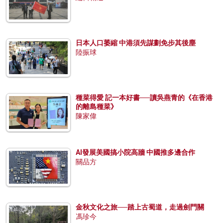
日本人口萎縮 中港須先謀劃免步其後塵
陸振球
種菜得愛 記一本好書──讀吳燕青的《在香港
的離島種菜》
陳家偉
AI發展美國搞小院高牆 中國推多邊合作
關品方
金秋文化之旅──踏上古蜀道，走過劍門關
馮珍今