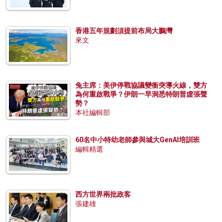
香港五年規劃須提前布局大鵬灣
來文
兔主席：美伊停戰協議變衝突導火線，雙方
為何重啟戰爭？伊朗一早洞悉特朗普虛張聲
勢？
本社編輯部
60名中小特幼老師參與城大GenAI培訓班
編輯精選
西方世界兩批政客
張建雄