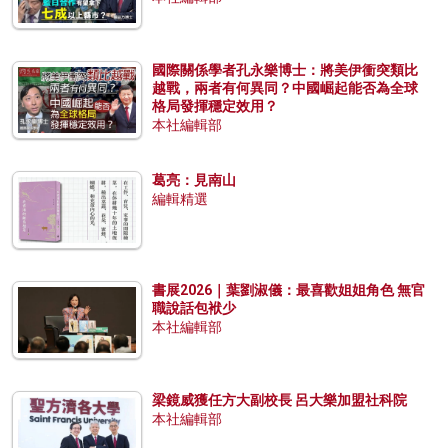
國際關係學者孔永樂博士：將美伊衝突類比
越戰，兩者有何異同？中國崛起能否為全球
格局發揮穩定效用？
本社編輯部
葛亮：見南山
編輯精選
書展2026｜葉劉淑儀：最喜歡姐姐角色 無官
職說話包袱少
本社編輯部
梁鏡威獲任方大副校長 呂大樂加盟社科院
本社編輯部