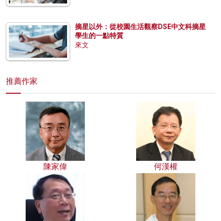
摘星以外：從校園生活觀察DSE中文科摘星
學生的一點特質
來文
推薦作家
陳家偉
何漢權