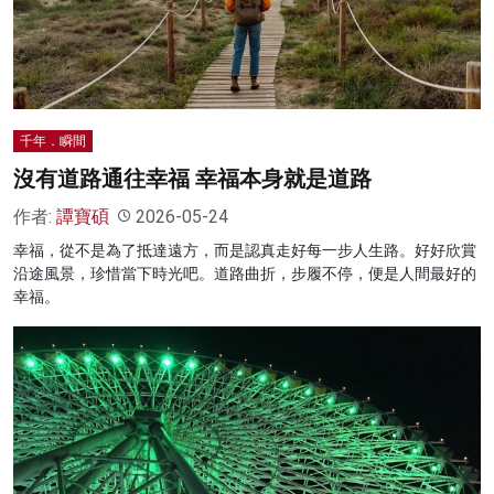
名家榜
灼見活動
關於我們
千年．瞬間
沒有道路通往幸福 幸福本身就是道路
作者:
譚寶碩
2026-05-24
幸福，從不是為了抵達遠方，而是認真走好每一步人生路。好好欣賞
沿途風景，珍惜當下時光吧。道路曲折，步履不停，便是人間最好的
幸福。