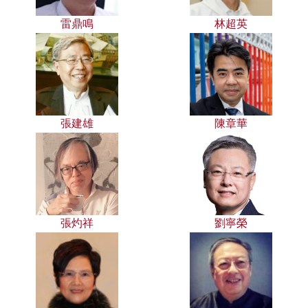
雷鼎鳴
林超英
張建雄
陳章華
張灼祥
劉寧榮