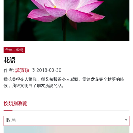
千年．瞬間
花語
作者:
譚寶碩
2018-03-30
插花美得令人驚嘆，卻又短暫得令人感慨。當這盆花完全枯萎的時
候，我終於明白了朋友所說的話。
按類別瀏覽
政局