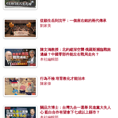
從顧生岳到沈平：一個座右銘的兩代傳承
劉家美
陳文鴻教授：北約縱深空襲 俄羅斯瀕臨戰敗
邊緣？中國零部件能左右戰局走向？
本社編輯部
行為不檢 培育教化才能治本
陳家偉
關品方博士：台灣九合一選舉 民進黨大失人
心 藍白合作有望拿下七成以上縣市？
本社編輯部