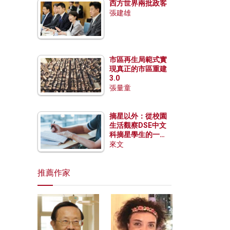
西方世界兩批政客
張建雄
市區再生局範式實
現真正的市區重建
3.0
張量童
摘星以外：從校園
生活觀察DSE中文
科摘星學生的一點
特質
來文
推薦作家