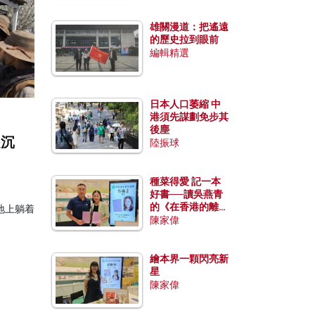
雄關漫道：把遙遠
的歷史拉到眼前
編輯精選
日本人口萎縮 中
港須先謀劃免步其
後塵
是沉
陸振球
種菜得愛 記一本
好書──讀吳燕青
的《在香港的離島
地上躺着
種菜》
陳家偉
繪本界一顆閃亮新
星
陳家偉