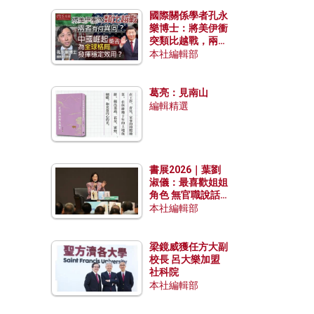
國際關係學者孔永
樂博士：將美伊衝
突類比越戰，兩者
有何異同？中國崛
本社編輯部
起能否為全球格局
發揮穩定效用？
葛亮：見南山
編輯精選
書展2026｜葉劉
淑儀：最喜歡姐姐
角色 無官職說話
包袱少
本社編輯部
梁鏡威獲任方大副
校長 呂大樂加盟
社科院
本社編輯部