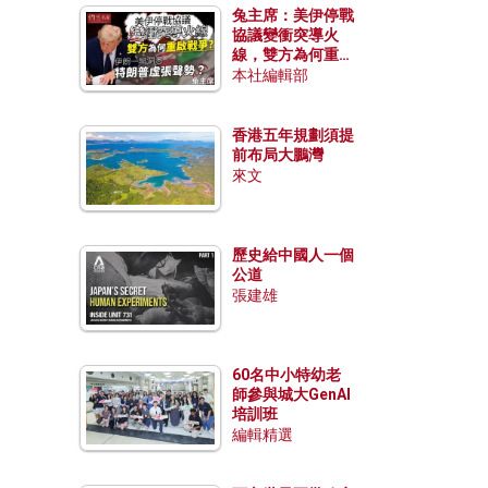
兔主席：美伊停戰
協議變衝突導火
線，雙方為何重啟
戰爭？伊朗一早洞
本社編輯部
悉特朗普虛張聲
勢？
香港五年規劃須提
前布局大鵬灣
來文
歷史給中國人一個
公道
張建雄
60名中小特幼老
師參與城大GenAI
培訓班
編輯精選