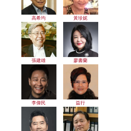
高希均
黃珍妮
張建雄
廖書蘭
李偉民
益行