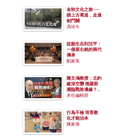
金秋文化之旅──
踏上古蜀道，走過
劍門關
馮珍今
從顧生岳到沈平：
一個座右銘的兩代
傳承
劉家美
陳文鴻教授：北約
縱深空襲 俄羅斯
瀕臨戰敗邊緣？中
國零部件能左右戰
本社編輯部
局走向？
行為不檢 培育教
化才能治本
陳家偉