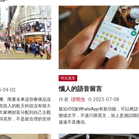
明見萬里
惱人的語音留言
4-04-02
作者:
項明生
2023-07-08
機、限量名車這些奢侈品沒
克投入的航天科技沒有很大
最近iOS版WhatsApp有新功能，可以將
大家將財富分配到自己主觀
變成文字，不過只限英文，加上是測試階
得其所，不是挺合理的安排
遠遠不及微信。