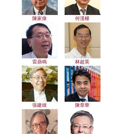
陳家偉
何漢權
雷鼎鳴
林超英
張建雄
陳章華