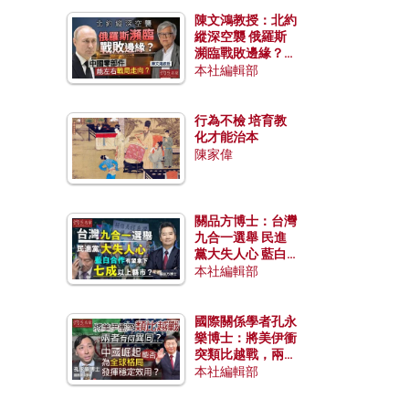
陳文鴻教授：北約
縱深空襲 俄羅斯
瀕臨戰敗邊緣？中
國零部件能左右戰
本社編輯部
局走向？
行為不檢 培育教
化才能治本
陳家偉
關品方博士：台灣
九合一選舉 民進
黨大失人心 藍白
合作有望拿下七成
本社編輯部
以上縣市？
國際關係學者孔永
樂博士：將美伊衝
突類比越戰，兩者
有何異同？中國崛
本社編輯部
起能否為全球格局
發揮穩定效用？