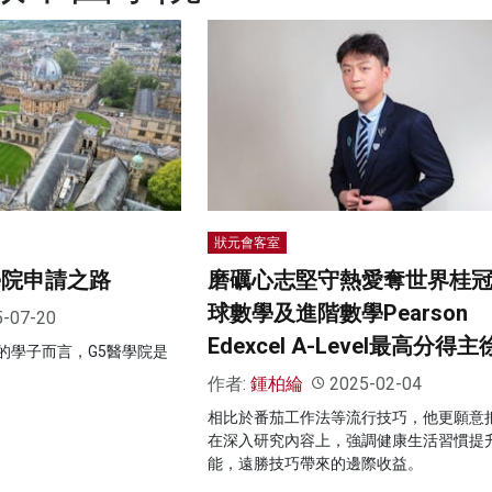
狀元會客室
學院申請之路
磨礪心志堅守熱愛奪世界桂冠
球數學及進階數學Pearson
5-07-20
Edexcel A-Level最高分得
的學子而言，G5醫學院是
作者:
鍾柏綸
2025-02-04
相比於番茄工作法等流行技巧，他更願意
在深入研究內容上，強調健康生活習慣提
能，遠勝技巧帶來的邊際收益。