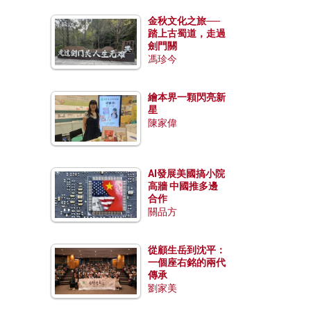
金秋文化之旅──
踏上古蜀道，走過
劍門關
馮珍今
繪本界一顆閃亮新
星
陳家偉
AI發展美國搞小院
高牆 中國推多邊
合作
關品方
從顧生岳到沈平：
一個座右銘的兩代
傳承
劉家美