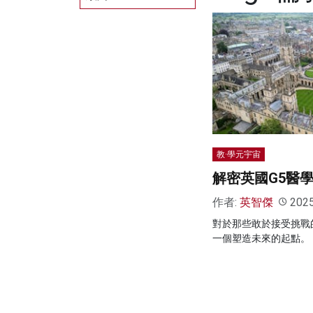
教·學元宇宙
解密英國G5醫
作者:
英智傑
202
對於那些敢於接受挑戰
一個塑造未來的起點。