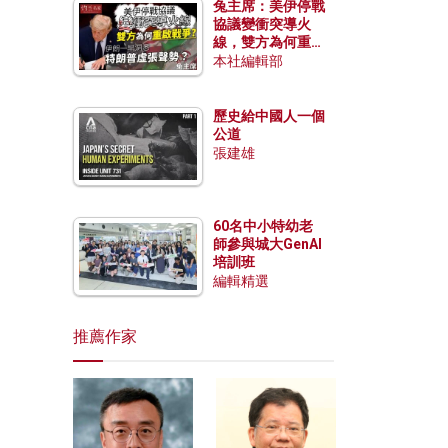
兔主席：美伊停戰
協議變衝突導火
線，雙方為何重啟
戰爭？伊朗一早洞
本社編輯部
悉特朗普虛張聲
勢？
歷史給中國人一個
公道
張建雄
60名中小特幼老
師參與城大GenAI
培訓班
編輯精選
推薦作家