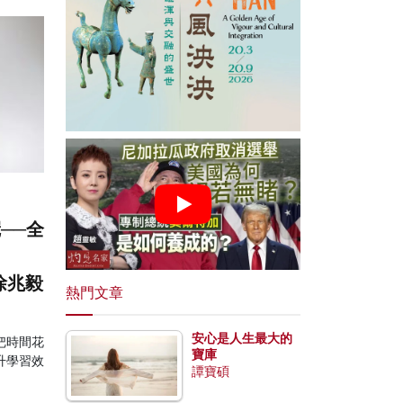
──全
主徐兆毅
熱門文章
安心是人生最大的
把時間花
寶庫
升學習效
譚寶碩