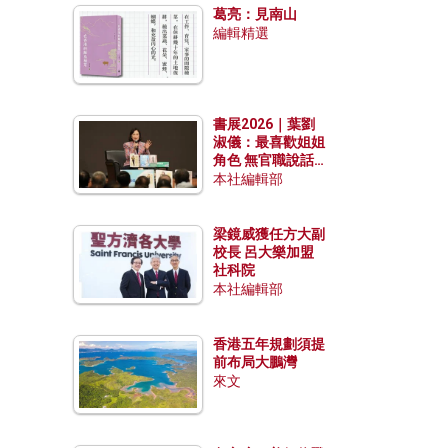
葛亮：見南山
編輯精選
書展2026｜葉劉
淑儀：最喜歡姐姐
角色 無官職說話
包袱少
本社編輯部
梁鏡威獲任方大副
校長 呂大樂加盟
社科院
本社編輯部
香港五年規劃須提
前布局大鵬灣
來文