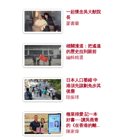
一起懷念吳大猷院
長
廖書蘭
雄關漫道：把遙遠
的歷史拉到眼前
編輯精選
日本人口萎縮 中
港須先謀劃免步其
後塵
陸振球
種菜得愛 記一本
好書──讀吳燕青
的《在香港的離島
種菜》
陳家偉