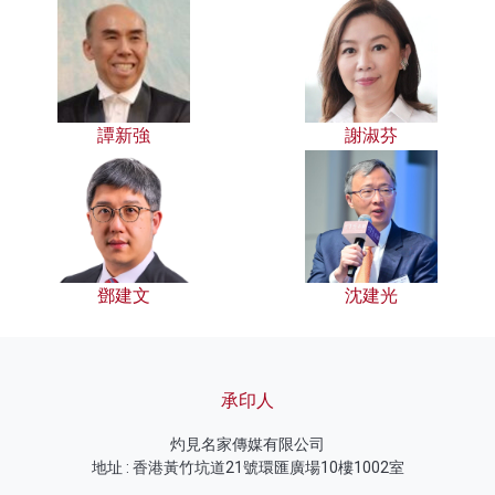
譚新強
謝淑芬
鄧建文
沈建光
承印人
灼見名家傳媒有限公司
地址 : 香港黃竹坑道21號環匯廣場10樓1002室