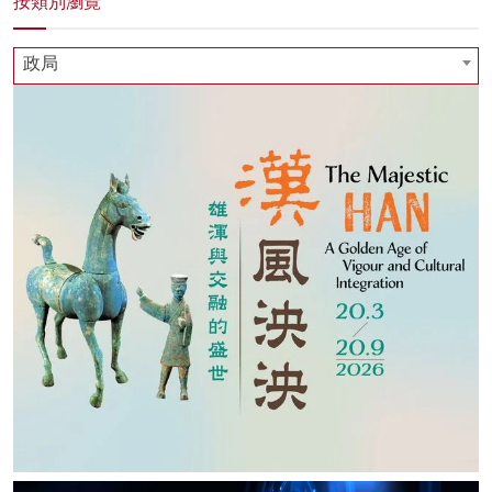
按類別瀏覽
政局