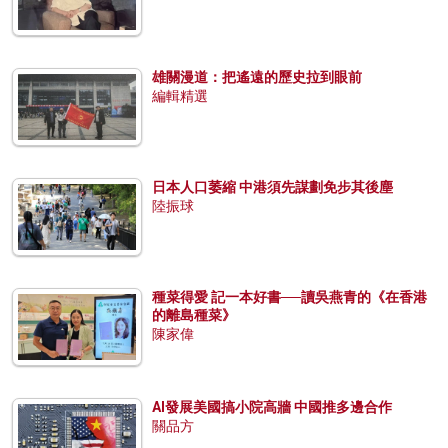
雄關漫道：把遙遠的歷史拉到眼前
編輯精選
日本人口萎縮 中港須先謀劃免步其後塵
陸振球
種菜得愛 記一本好書──讀吳燕青的《在香港
的離島種菜》
陳家偉
AI發展美國搞小院高牆 中國推多邊合作
關品方