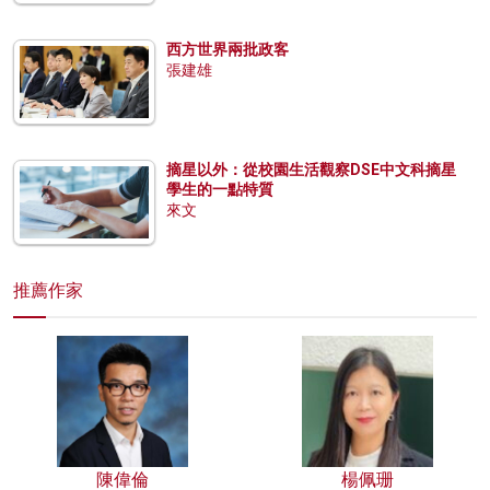
西方世界兩批政客
張建雄
摘星以外：從校園生活觀察DSE中文科摘星
學生的一點特質
來文
推薦作家
陳偉倫
楊佩珊