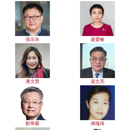
張宗永
趙靈敏
潘文慧
湯文亮
劉寧榮
傅瑰琦