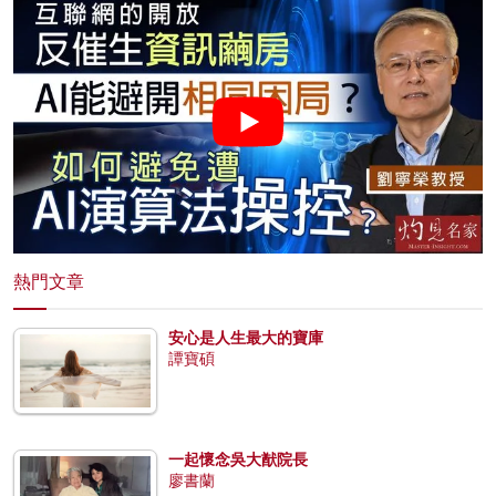
熱門文章
安心是人生最大的寶庫
譚寶碩
一起懷念吳大猷院長
廖書蘭