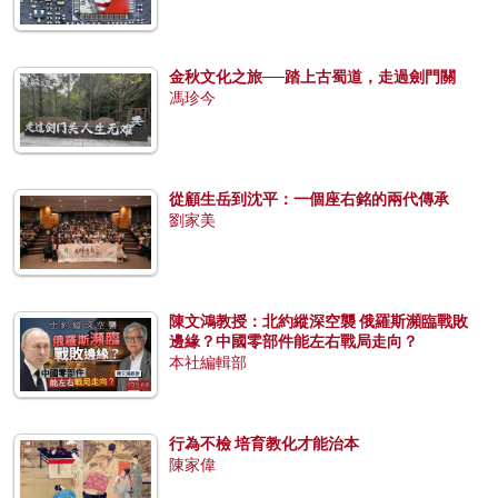
金秋文化之旅──踏上古蜀道，走過劍門關
馮珍今
從顧生岳到沈平：一個座右銘的兩代傳承
劉家美
陳文鴻教授：北約縱深空襲 俄羅斯瀕臨戰敗
邊緣？中國零部件能左右戰局走向？
本社編輯部
行為不檢 培育教化才能治本
陳家偉