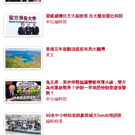
梁鏡威獲任方大副校長 呂大樂加盟社科院
本社編輯部
香港五年規劃須提前布局大鵬灣
來文
兔主席：美伊停戰協議變衝突導火線，雙方
為何重啟戰爭？伊朗一早洞悉特朗普虛張聲
勢？
本社編輯部
60名中小特幼老師參與城大GenAI培訓班
編輯精選