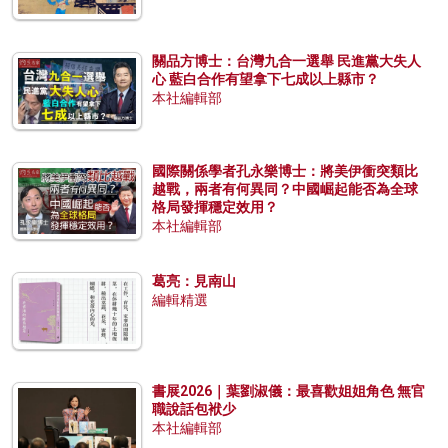
關品方博士：台灣九合一選舉 民進黨大失人
心 藍白合作有望拿下七成以上縣市？
本社編輯部
國際關係學者孔永樂博士：將美伊衝突類比
越戰，兩者有何異同？中國崛起能否為全球
格局發揮穩定效用？
本社編輯部
葛亮：見南山
編輯精選
書展2026｜葉劉淑儀：最喜歡姐姐角色 無官
職說話包袱少
本社編輯部