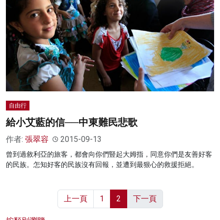
自由行
給小艾藍的信──中東難民悲歌
作者:
張翠容
2015-09-13
曾到過敘利亞的旅客，都會向你們豎起大姆指，同意你們是友善好客
的民族。怎知好客的民族沒有回報，並遭到最狠心的救援拒絕。
上一頁
1
2
下一頁