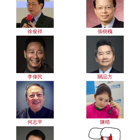
徐俊祥
張樹槐
李偉民
關品方
何志平
陳晴