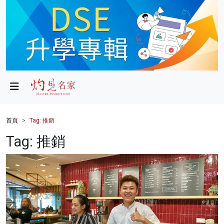
政局
教育
文化
財經
首頁
Tag: 推銷
生活
Tag: 推銷
健康
商業
科技
影片