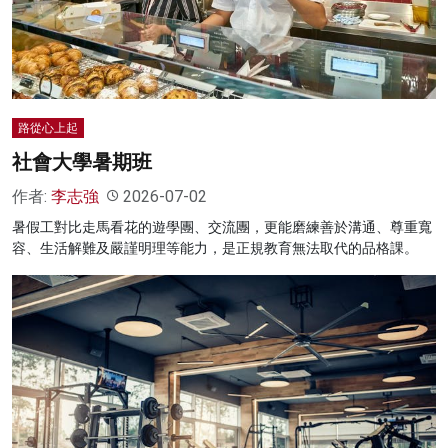
名家榜
灼見活動
關於我們
路從心上起
社會大學暑期班
作者:
李志強
2026-07-02
暑假工對比走馬看花的遊學團、交流團，更能磨練善於溝通、尊重寬
容、生活解難及嚴謹明理等能力，是正規教育無法取代的品格課。