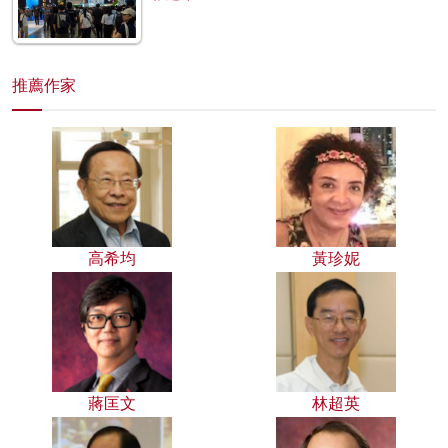
推薦作家
高希均
黃珍妮
蔣匡文
林超英