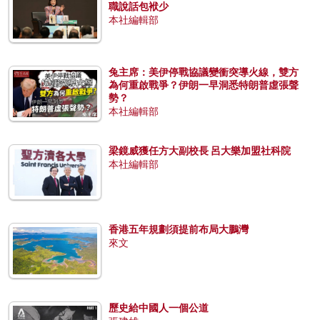
職說話包袱少
本社編輯部
兔主席：美伊停戰協議變衝突導火線，雙方
為何重啟戰爭？伊朗一早洞悉特朗普虛張聲
勢？
本社編輯部
梁鏡威獲任方大副校長 呂大樂加盟社科院
本社編輯部
香港五年規劃須提前布局大鵬灣
來文
歷史給中國人一個公道