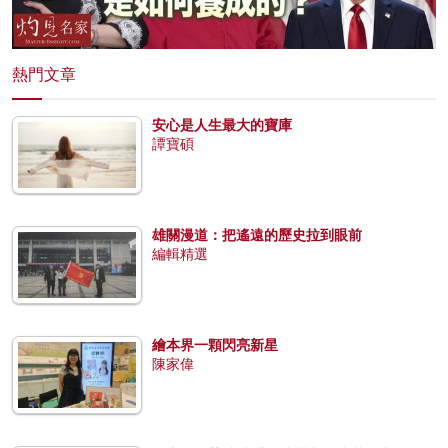
熱門文章
安心是人生最大的寶庫
譚寶碩
雄關漫道：把遙遠的歷史拉到眼前
編輯精選
繪本界一顆閃亮新星
陳家偉