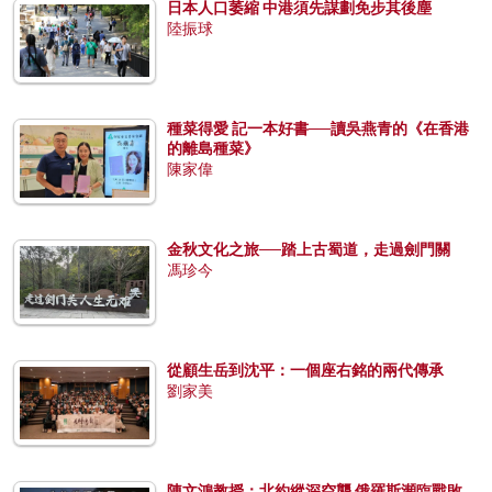
日本人口萎縮 中港須先謀劃免步其後塵
陸振球
種菜得愛 記一本好書──讀吳燕青的《在香港
的離島種菜》
陳家偉
金秋文化之旅──踏上古蜀道，走過劍門關
馮珍今
從顧生岳到沈平：一個座右銘的兩代傳承
劉家美
陳文鴻教授：北約縱深空襲 俄羅斯瀕臨戰敗