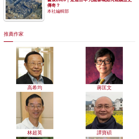
傳奇？
本社編輯部
推薦作家
高希均
蔣匡文
林超英
譚寶碩