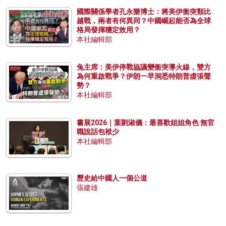
國際關係學者孔永樂博士：將美伊衝突類比
越戰，兩者有何異同？中國崛起能否為全球
格局發揮穩定效用？
本社編輯部
兔主席：美伊停戰協議變衝突導火線，雙方
為何重啟戰爭？伊朗一早洞悉特朗普虛張聲
勢？
本社編輯部
書展2026｜葉劉淑儀：最喜歡姐姐角色 無官
職說話包袱少
本社編輯部
歷史給中國人一個公道
張建雄