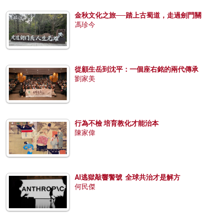
金秋文化之旅──踏上古蜀道，走過劍門關
馮珍今
從顧生岳到沈平：一個座右銘的兩代傳承
劉家美
行為不檢 培育教化才能治本
陳家偉
AI逃獄敲響警號 全球共治才是解方
何民傑