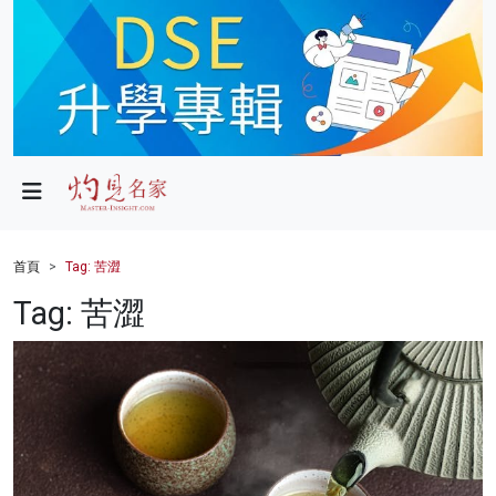
政局
教育
文化
財經
首頁
Tag: 苦澀
生活
Tag: 苦澀
健康
商業
科技
影片