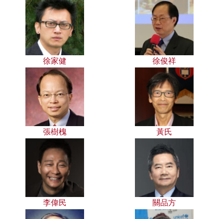
徐家健
徐俊祥
張樹槐
黃氏
李偉民
關品方