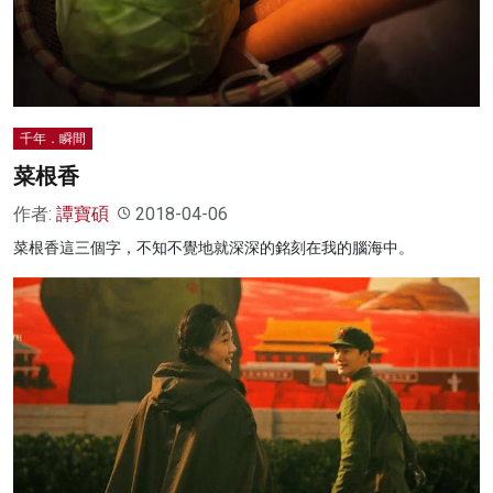
千年．瞬間
菜根香
作者:
譚寶碩
2018-04-06
菜根香這三個字，不知不覺地就深深的銘刻在我的腦海中。