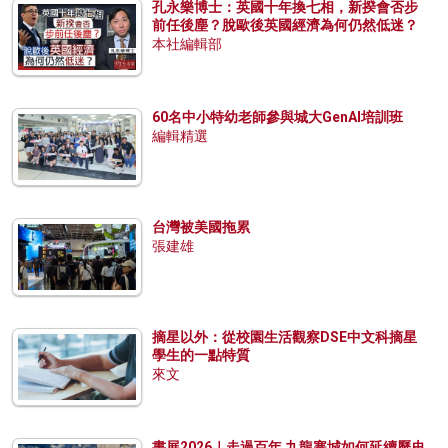
孔永樂博士：英國十年換七相，新揆會否步
前任後塵？脫歐後英國經濟為何仍然低迷？
本社編輯部
60名中小特幼老師參與城大GenAI培訓班
編輯精選
台灣被美國拖累
張建雄
摘星以外：從校園生活觀察DSE中文科摘星
學生的一點特質
來文
書展2026｜走過百年 九龍寨城如何延續歷史