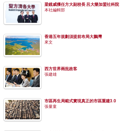
梁鏡威獲任方大副校長 呂大樂加盟社科院
本社編輯部
香港五年規劃須提前布局大鵬灣
來文
西方世界兩批政客
張建雄
市區再生局範式實現真正的市區重建3.0
張量童