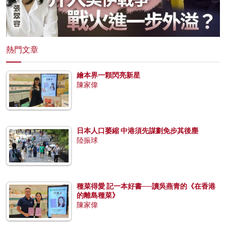
熱門文章
繪本界一顆閃亮新星
陳家偉
日本人口萎縮 中港須先謀劃免步其後塵
陸振球
種菜得愛 記一本好書──讀吳燕青的《在香港
的離島種菜》
陳家偉