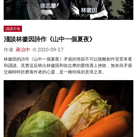
誦讀天地
淺談林徽因詩作《山中一個夏夜》
作者:
蔣治中
2020-09-27
林徽因的詩作《山中一個夏夜》矛盾的情節不可以脫離創作背景來看
和誦讀。其實這反映出林徽因和徐志摩的愛情遇上挫敗，無奈與矛盾
交織時時折磨着作者的心靈，是一種特殊的意境之美。