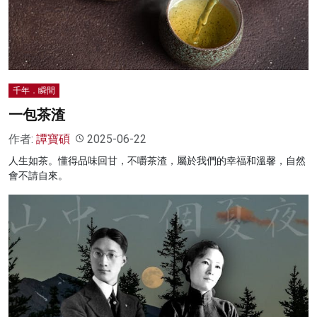
名家榜
灼見活動
關於我們
千年．瞬間
一包茶渣
作者:
譚寶碩
2025-06-22
人生如茶。懂得品味回甘，不嚼茶渣，屬於我們的幸福和溫馨，自然
會不請自來。