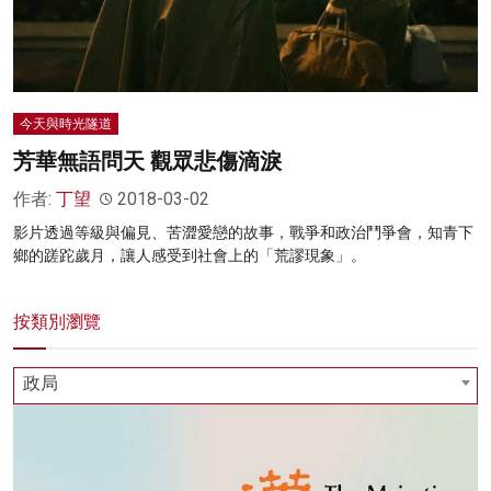
今天與時光隧道
芳華無語問天 觀眾悲傷滴淚
作者:
丁望
2018-03-02
影片透過等級與偏見、苦澀愛戀的故事，戰爭和政治鬥爭會，知青下
鄉的蹉跎歲月，讓人感受到社會上的「荒謬現象」。
按類別瀏覽
政局