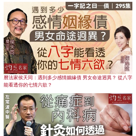
曆法家侯天同：遇到多少感情姻緣債 男女命途迥異？ 從八字
能看透你的七情六欲？