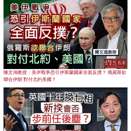
陳文鴻教授：美伊戰爭恐引伊斯蘭國家全面反撲？ 俄羅斯欲
聯合伊朗 對付北約美國？