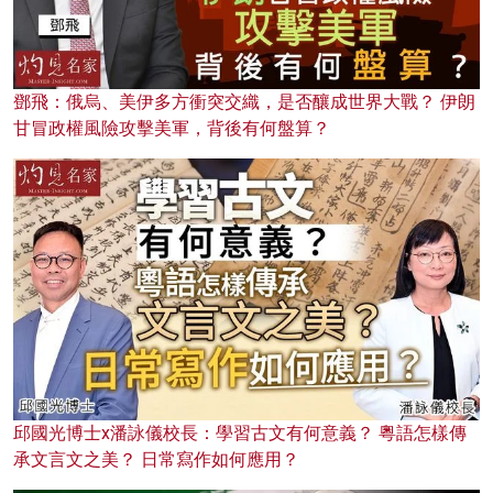
鄧飛：俄烏、美伊多方衝突交織，是否釀成世界大戰？ 伊朗
甘冒政權風險攻擊美軍，背後有何盤算？
邱國光博士x潘詠儀校長：學習古文有何意義？ 粵語怎樣傳
承文言文之美？ 日常寫作如何應用？