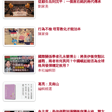
從顧生岳到沈平：一個座右銘的兩代傳承
劉家美
行為不檢 培育教化才能治本
陳家偉
國際關係學者孔永樂博士：將美伊衝突類比
越戰，兩者有何異同？中國崛起能否為全球
格局發揮穩定效用？
本社編輯部
葛亮：見南山
編輯精選
兔主席：美伊停戰協議變衝突導火線，雙方