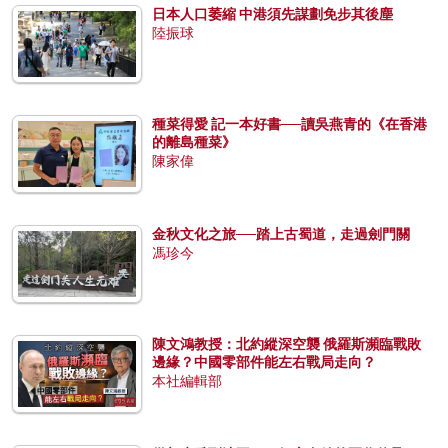
日本人口萎縮 中港須先謀劃免步其後塵
陸振球
種菜得愛 記一本好書──讀吳燕青的《在香港
的離島種菜》
陳家偉
金秋文化之旅──踏上古蜀道，走過劍門關
馮珍今
陳文鴻教授：北約縱深空襲 俄羅斯瀕臨戰敗
邊緣？中國零部件能左右戰局走向？
本社編輯部