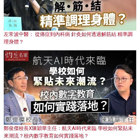
左常波中醫： 從痛症到內科病 針灸如何透過解筋結 精準調
理身體？
鄭俊傑校長X陳穎華主任：航天AI時代來臨 學校如何緊貼未
來潮流？校內數字教育如何實踐落地？