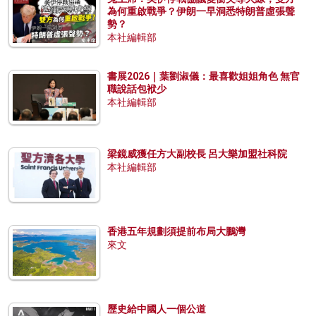
為何重啟戰爭？伊朗一早洞悉特朗普虛張聲
勢？
本社編輯部
書展2026｜葉劉淑儀：最喜歡姐姐角色 無官
職說話包袱少
本社編輯部
梁鏡威獲任方大副校長 呂大樂加盟社科院
本社編輯部
香港五年規劃須提前布局大鵬灣
來文
歷史給中國人一個公道