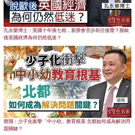
孔永樂博士：英國十年換七相，新揆會否步前任後塵？脫歐
後英國經濟為何仍然低迷？
鄧飛：少子化衝擊「中小幼」教育根基 北都如何成為解決問
題關鍵？