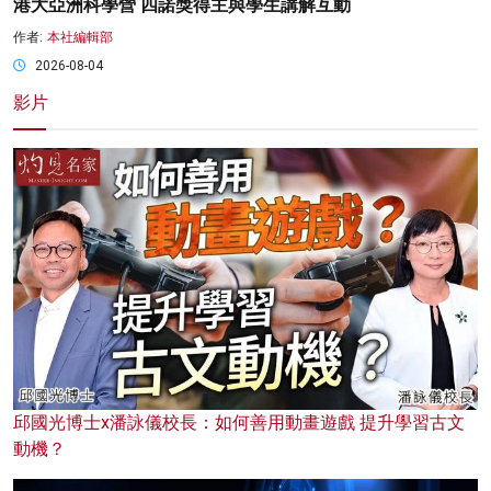
港大亞洲科學營 四諾獎得主與學生講解互動
作者:
本社編輯部
2026-08-04
影片
邱國光博士x潘詠儀校長：如何善用動畫遊戲 提升學習古文
動機？