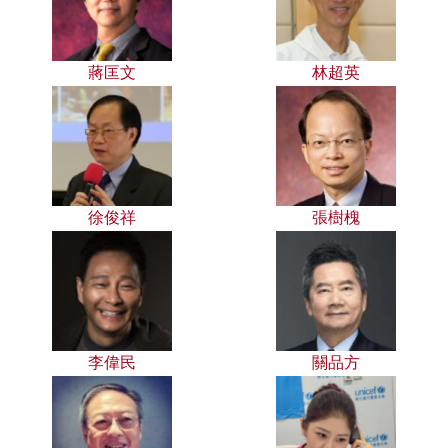
蔣匡文
林超英
徐俊祥
張樹槐
李偉民
關品方