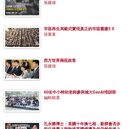
張建雄
市區再生局範式實現真正的市區重建3.0
張量童
西方世界兩批政客
張建雄
60名中小特幼老師參與城大GenAI培訓班
編輯精選
孔永樂博士：英國十年換七相，新揆會否步
前任後塵？脫歐後英國經濟為何仍然低迷？