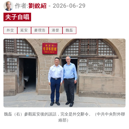
作者:
劉銳紹
- 2026-06-29
名家榜
夫子自唱
灼見活動
外交
延安
麥理浩
港督
魏磊
關於我們
魏磊（右）參觀延安後的談話，完全是外交辭令。（中共中央對外聯
絡部）