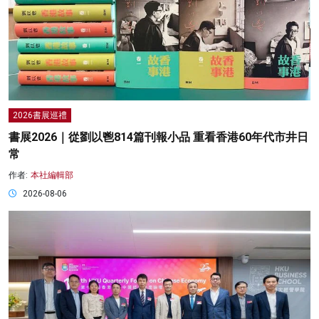
2026書展巡禮
書展2026｜從劉以鬯814篇刊報小品 重看香港60年代市井日
常
作者:
本社編輯部
2026-08-06