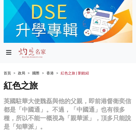
政局
教育
文化
財經
首頁
政局
國際
香港
紅色之旅 | 劉銳紹
生活
紅色之旅
健康
英國駐華大使魏磊與他的父親，即前港督衛奕信
商業
都是「中國通」。不過，「中國通」也有很多
種，所以不能一概視為「親華派」，頂多只能說
科技
是「知華派」。
影片