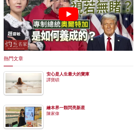
熱門文章
安心是人生最大的寶庫
譚寶碩
繪本界一顆閃亮新星
陳家偉