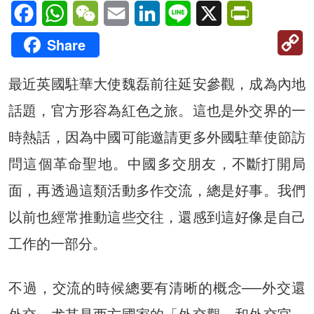
Facebook
WhatsApp
WeChat
Email
LinkedIn
Line
X
PrintFriendl
C
Share
Li
最近英國駐華大使魏磊前往延安參觀，成為內地
話題，官方形容為紅色之旅。這也是外交界的一
時熱話，因為中國可能邀請更多外國駐華使節訪
問這個革命聖地。中國多交朋友，不斷打開局
面，再透過這類活動多作交流，總是好事。我們
以前也經常推動這些交往，還感到這好像是自己
工作的一部分。
不過，交流的時候總要有清晰的概念──外交還