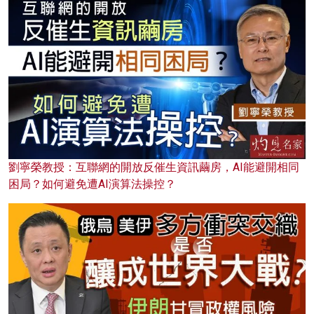
劉寧榮教授：互聯網的開放反催生資訊繭房，AI能避開相同
困局？如何避免遭AI演算法操控？