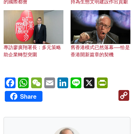
的國際都會
持為生態文明建設作出貢獻
專訪廖廣翔署長：多元策略
舊香港模式已然落幕──恰是
助企業轉型突圍
香港開新篇章的契機
Facebook
WhatsApp
WeChat
Email
LinkedIn
Line
X
PrintFriendl
C
Share
Li