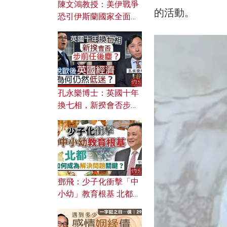
陳文鴻教授：美伊戰爭
的活動。
恐引伊斯蘭國家全面反
撲？ 俄羅斯欲聯合伊朗
對付北約美國？
孔永樂博士：英國十年
換七相，新揆會否步前
任後塵？脫歐後英國經
濟為何仍然低迷？
鄧飛：少子化衝擊「中
小幼」教育根基 北都如
何成為解決問題關鍵？