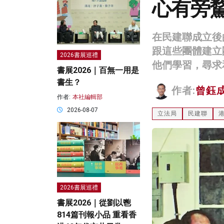
心有旁
在民建聯成立後
跟這些團體建立
2026書展巡禮
他們學習，尋求
書展2026｜百無一用是
書生？
作者:
曾鈺
作者:
本社編輯部
2026-08-07
立法局
民建聯
2026書展巡禮
書展2026｜從劉以鬯
814篇刊報小品 重看香