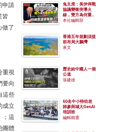
的申請
兔主席：美伊停戰
協議變衝突導火
線，雙方為何重啟
笑皆
戰爭？伊朗一早洞
本社編輯部
悉特朗普虛張聲
心做了
勢？
香港五年規劃須提
前布局大鵬灣
來文
歷史給中國人一個
分重視
公道
張建雄
們要向
自這些
60名中小特幼老
的成立
師參與城大GenAI
培訓班
」；這
編輯精選
治團體