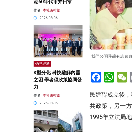
港60年代市井日常
作者:
本社編輯部
2026-08-06
我們公開呼籲有志參
灼見經濟
K型分化 科技難解內需
Facebook
WhatsA
W
之困 學者倡政策協同發
力
民建聯成立後，
作者:
本社編輯部
2026-08-06
共政策，另一方
1995年立法局