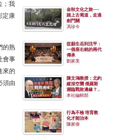
位；我
金秋文化之旅──
彭定康
踏上古蜀道，走過
劍門關
馮珍今
從顧生岳到沈平：
們的熟
一個座右銘的兩代
傳承
社會事
劉家美
進來的
陳文鴻教授：北約
必須由
縱深空襲 俄羅斯
瀕臨戰敗邊緣？中
國零部件能左右戰
本社編輯部
局走向？
行為不檢 培育教
化才能治本
陳家偉