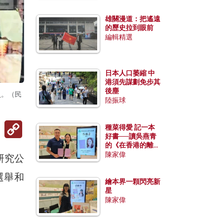
雄關漫道：把遙遠
的歷史拉到眼前
編輯精選
日本人口萎縮 中
港須先謀劃免步其
後塵
員。（民
陸振球
Copy
種菜得愛 記一本
Link
好書──讀吳燕青
的《在香港的離島
種菜》
陳家偉
研究公
選舉和
繪本界一顆閃亮新
星
陳家偉