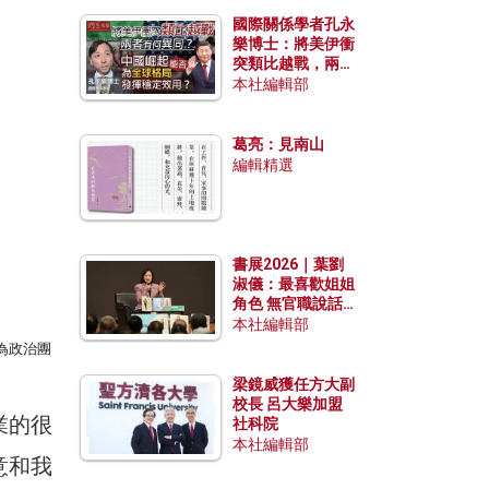
國際關係學者孔永
樂博士：將美伊衝
突類比越戰，兩者
有何異同？中國崛
本社編輯部
起能否為全球格局
發揮穩定效用？
葛亮：見南山
編輯精選
書展2026｜葉劉
淑儀：最喜歡姐姐
角色 無官職說話
包袱少
本社編輯部
為政治團
梁鏡威獲任方大副
校長 呂大樂加盟
業的很
社科院
本社編輯部
意和我