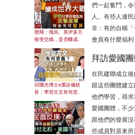
何避免遭AI演算法操
們一起奮鬥，令
控？
人。有些人連民
非：有的自稱「
鄧飛：俄烏、美伊多方
會員有什麼福利
衝突交織，是否釀成世
界大戰？ 伊朗甘冒政權
風險攻擊美軍，背後有
拜訪愛國團
何盤算？
在民建聯成立後
跟這些團體建立
邱國光博士x潘詠儀校
長：學習古文有何意
他們學習，尋求
義？ 粵語怎樣傳承文言
文之美？ 日常寫作如何
愛國團體，不少
應用？
跟他們的發展沒
些成員對原來所