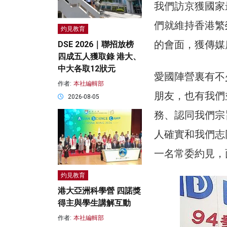
我們訪京獲國家
們就維持香港繁
灼見教育
的會面，獲傳媒
DSE 2026｜聯招放榜
四成五人獲取錄 港大、
中大各取12狀元
愛國陣營裏有不
作者:
本社編輯部
朋友，也有我們
2026-08-05
務、認同我們宗
人確實和我們志
一名常委約見，
灼見教育
港大亞洲科學營 四諾獎
得主與學生講解互動
作者:
本社編輯部