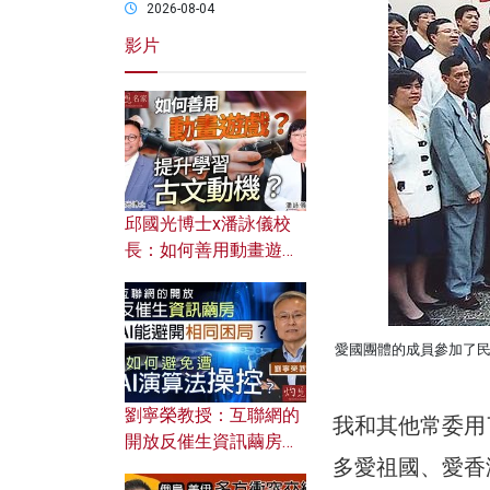
2026-08-04
影片
邱國光博士x潘詠儀校
長：如何善用動畫遊戲
提升學習古文動機？
愛國團體的成員參加了
劉寧榮教授：互聯網的
我和其他常委用
開放反催生資訊繭房，
多愛祖國、愛香
AI能避開相同困局？如