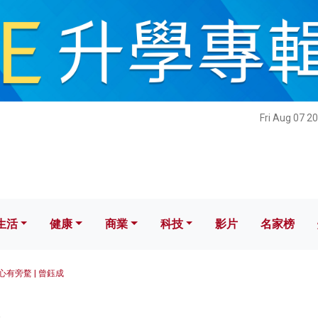
健康
商業
科技
影片
名家榜
Fri Aug 07 2
生活
健康
商業
科技
影片
名家榜
心有旁騖 | 曾鈺成