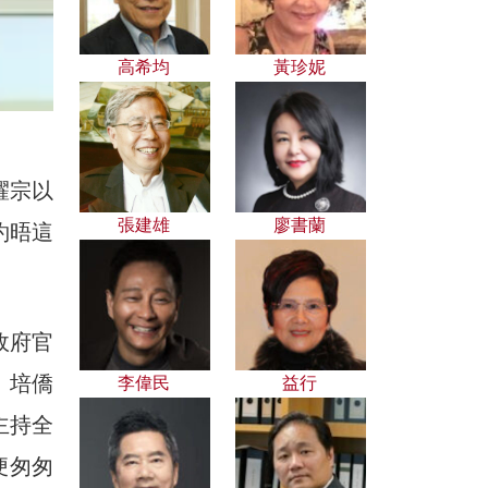
高希均
黃珍妮
耀宗以
張建雄
廖書蘭
約晤這
。
政府官
。培僑
李偉民
益行
主持全
便匆匆