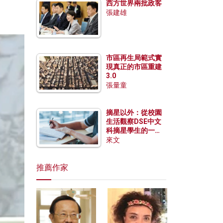
西方世界兩批政客
張建雄
市區再生局範式實
現真正的市區重建
3.0
張量童
摘星以外：從校園
生活觀察DSE中文
科摘星學生的一點
特質
來文
推薦作家