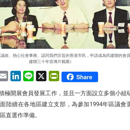
政議政、熱心社會事務、認同我們宗旨的香港市民，申請成為民建聯的會
建聯三十年宣傳片截圖）
pp
eChat
Email
LinkedIn
Line
X
PrintFriendly
Share
積極開展會員發展工作，並且一方面設立多個小組
面陸續在各地區建立支部，為參加1994年區議會
地區直選作準備。