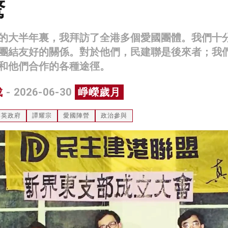
騖
的大半年裏，我拜訪了全港多個愛國團體。我們十
團結友好的關係。對於他們，民建聯是後來者；我
和他們合作的各種途徑。
成
- 2026-06-30
崢嶸歲月
港英政府
譚耀宗
愛國陣營
政治參與