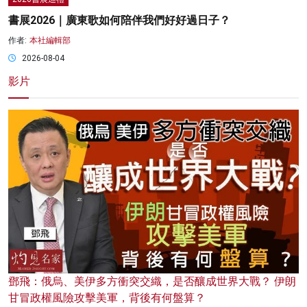
書展2026｜廣東歌如何陪伴我們好好過日子？
作者:
本社編輯部
2026-08-04
影片
鄧飛：俄烏、美伊多方衝突交織，是否釀成世界大戰？ 伊朗
甘冒政權風險攻擊美軍，背後有何盤算？