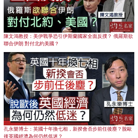
陳文鴻教授：美伊戰爭恐引伊斯蘭國家全面反撲？ 俄羅斯欲
聯合伊朗 對付北約美國？
孔永樂博士：英國十年換七相，新揆會否步前任後塵？脫歐
後英國經濟為何仍然低迷？