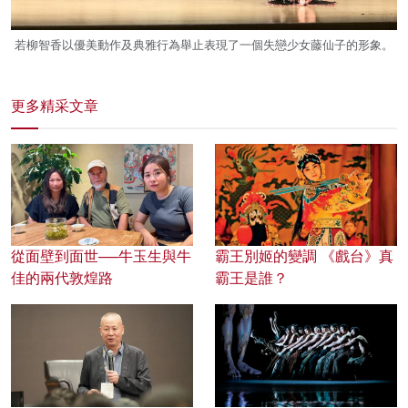
若柳智香以優美動作及典雅行為舉止表現了一個失戀少女藤仙子的形象。
更多精采文章
從面壁到面世──牛玉生與牛
霸王別姬的變調 《戲台》真
佳的兩代敦煌路
霸王是誰？