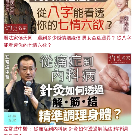
曆法家侯天同：遇到多少感情姻緣債 男女命途迥異？ 從八字
能看透你的七情六欲？
左常波中醫： 從痛症到內科病 針灸如何透過解筋結 精準調