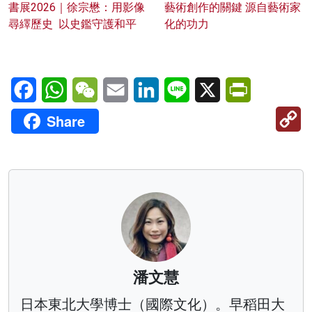
書展2026｜徐宗懋：用影像
藝術創作的關鍵 源自藝術家
尋繹歷史 以史鑑守護和平
化的功力
Facebook
WhatsApp
WeChat
Email
LinkedIn
Line
X
PrintFriendl
C
Share
Li
潘文慧
日本東北大學博士（國際文化）。早稻田大