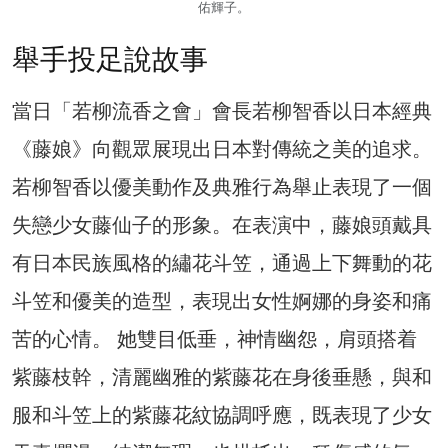
佑輝子。
舉手投足說故事
當日「若柳流香之會」會長若柳智香以日本經典
《藤娘》向觀眾展現出日本對傳統之美的追求。
若柳智香以優美動作及典雅行為舉止表現了一個
失戀少女藤仙子的形象。在表演中，藤娘頭戴具
有日本民族風格的繡花斗笠，通過上下舞動的花
斗笠和優美的造型，表現出女性婀娜的身姿和痛
苦的心情。 她雙目低垂，神情幽怨，肩頭搭着
紫藤枝幹，清麗幽雅的紫藤花在身後垂懸，與和
服和斗笠上的紫藤花紋協調呼應，既表現了少女