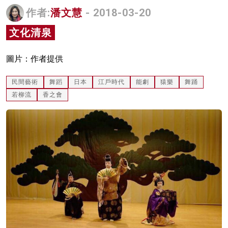
作者:
潘文慧
- 2018-03-20
名家榜
文化清泉
灼見活動
關於我們
圖片：作者提供
民間藝術
舞蹈
日本
江戶時代
能劇
猿樂
舞踊
若柳流
香之會