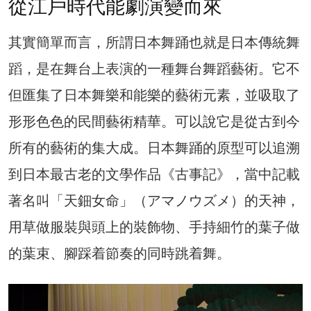
從江戶時代能劇演變而來
其實簡單而言，所謂日本舞踊也就是日本傳統舞
蹈，是在舞台上表演的一種舞台舞蹈藝術。它不
但匯集了日本舞樂和能樂的藝術元素，並吸取了
形形色色的民間藝術精華。可以說它是從古到今
所有的藝術的集大成。日本舞踊的原型可以追溯
到日本最古老的文學作品《古事記》，當中記載
著名叫「天鈿女命」（アマノウズメ）的天神，
用草做服裝與頭上的裝飾物、手持細竹的葉子做
的葉束、腳踩着節奏的同時跳着舞。