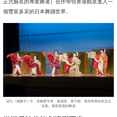
正式藝名的專業舞者）合作帶領香港觀眾進入一
個豐富多采的日本舞踊世界。
清元《扇獅子》中，若柳香宇寿、香瑞実、香千昭、香蒔和香由莉五位
「名取」都是香港的舞者。