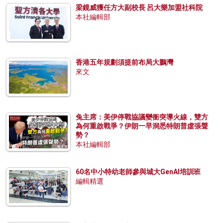
梁鏡威獲任方大副校長 呂大樂加盟社科院
本社編輯部
香港五年規劃須提前布局大鵬灣
來文
兔主席：美伊停戰協議變衝突導火線，雙方
為何重啟戰爭？伊朗一早洞悉特朗普虛張聲
勢？
本社編輯部
60名中小特幼老師參與城大GenAI培訓班
編輯精選