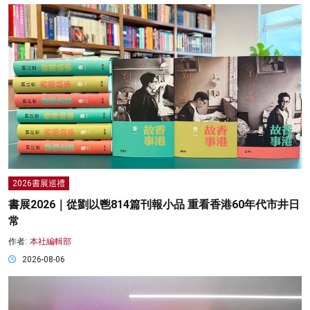
2026書展巡禮
書展2026｜從劉以鬯814篇刊報小品 重看香港60年代市井日
常
作者:
本社編輯部
2026-08-06