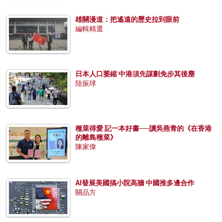
雄關漫道：把遙遠的歷史拉到眼前
編輯精選
日本人口萎縮 中港須先謀劃免步其後塵
陸振球
種菜得愛 記一本好書──讀吳燕青的《在香港
的離島種菜》
陳家偉
AI發展美國搞小院高牆 中國推多邊合作
關品方