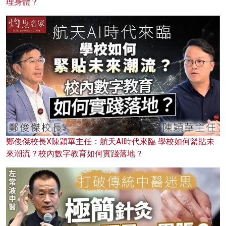
理身體？
鄭俊傑校長X陳穎華主任：航天AI時代來臨 學校如何緊貼未
來潮流？校內數字教育如何實踐落地？