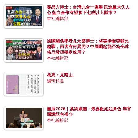
關品方博士：台灣九合一選舉 民進黨大失人
心 藍白合作有望拿下七成以上縣市？
本社編輯部
國際關係學者孔永樂博士：將美伊衝突類比
越戰，兩者有何異同？中國崛起能否為全球
格局發揮穩定效用？
本社編輯部
葛亮：見南山
編輯精選
書展2026｜葉劉淑儀：最喜歡姐姐角色 無官
職說話包袱少
本社編輯部