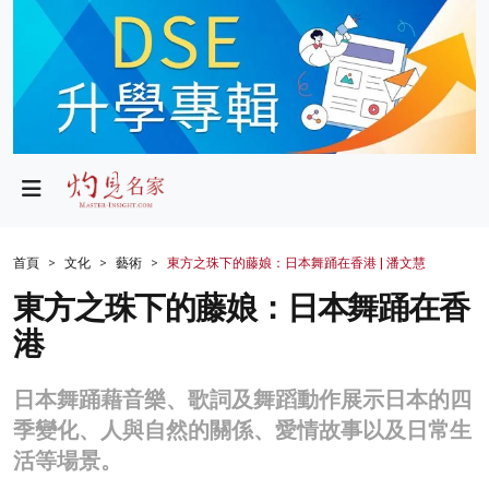
政局
教育
文化
財經
首頁
文化
藝術
東方之珠下的藤娘：日本舞踊在香港 | 潘文慧
生活
東方之珠下的藤娘：日本舞踊在香
港
健康
商業
日本舞踊藉音樂、歌詞及舞蹈動作展示日本的四
季變化、人與自然的關係、愛情故事以及日常生
科技
活等場景。
影片