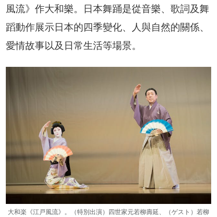
風流》作大和樂。日本舞踊是從音樂、歌詞及舞
蹈動作展示日本的四季變化、人與自然的關係、
愛情故事以及日常生活等場景。
大和楽《江戸風流》。（特別出演）四世家元若柳壽延、（ゲスト）若柳