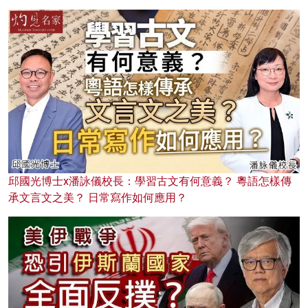
邱國光博士x潘詠儀校長：學習古文有何意義？ 粵語怎樣傳
承文言文之美？ 日常寫作如何應用？