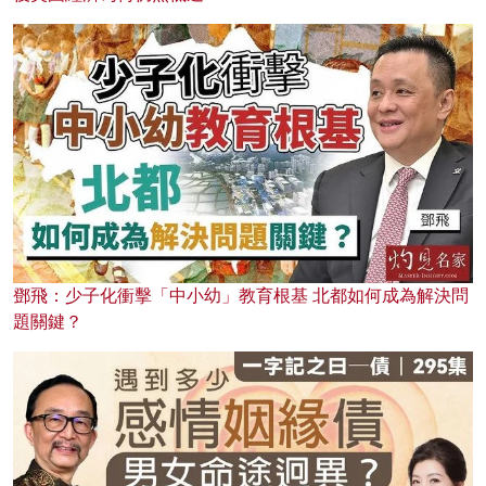
鄧飛：少子化衝擊「中小幼」教育根基 北都如何成為解決問
題關鍵？