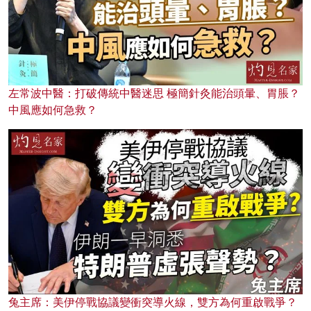
左常波中醫：打破傳統中醫迷思 極簡針灸能治頭暈、胃脹？
中風應如何急救？
兔主席：美伊停戰協議變衝突導火線，雙方為何重啟戰爭？