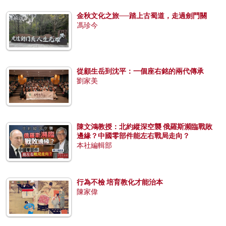
金秋文化之旅──踏上古蜀道，走過劍門關
馮珍今
從顧生岳到沈平：一個座右銘的兩代傳承
劉家美
陳文鴻教授：北約縱深空襲 俄羅斯瀕臨戰敗
邊緣？中國零部件能左右戰局走向？
本社編輯部
行為不檢 培育教化才能治本
陳家偉