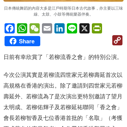
日本傳統舞蹈的內容大多是江戶時期等日本古代故事，亦主要以三味
線、太鼓、小鼓等傳統樂器伴奏。
Facebook
WhatsApp
WeChat
Email
LinkedIn
Line
X
PrintFriendl
C
Share
Li
日前有幸欣賞了「若柳流香之會」的特別公演。
今次公演其實是若柳流四世家元若柳壽延首次以
高規格在香港的演出。除了邀請到四世家元若柳
壽延外、若柳流為了是次演出更特別邀請了望月
太明成、若柳佑輝子及若柳延祐聯同「香之會」
會長若柳智香及七位香港首批的「名取」（考獲