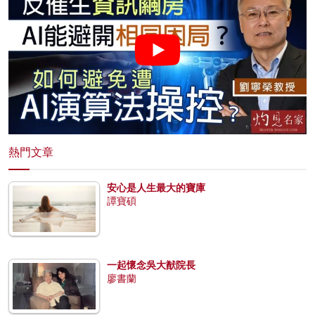
熱門文章
安心是人生最大的寶庫
譚寶碩
一起懷念吳大猷院長
廖書蘭