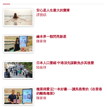
安心是人生最大的寶庫
譚寶碩
繪本界一顆閃亮新星
陳家偉
日本人口萎縮 中港須先謀劃免步其後塵
陸振球
種菜得愛 記一本好書──讀吳燕青的《在香港
的離島種菜》
陳家偉