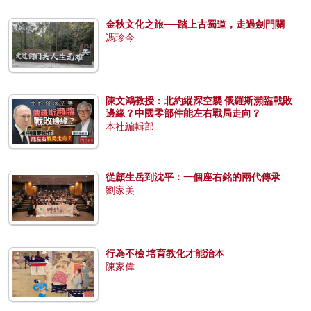
金秋文化之旅──踏上古蜀道，走過劍門關
馮珍今
陳文鴻教授：北約縱深空襲 俄羅斯瀕臨戰敗
邊緣？中國零部件能左右戰局走向？
本社編輯部
從顧生岳到沈平：一個座右銘的兩代傳承
劉家美
行為不檢 培育教化才能治本
陳家偉