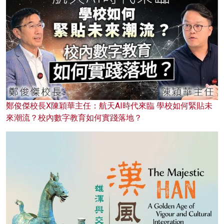
鄭俊傑校長X陳穎華主任：航天AI時代來臨 學校如何緊貼未
來潮流？校內數字教育如何實踐落地？