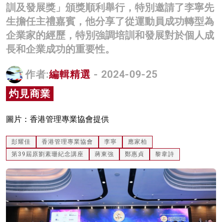
訓及發展獎」頒獎順利舉行，特別邀請了李寧先
名家榜
生擔任主禮嘉賓，他分享了從運動員成功轉型為
灼見活動
企業家的經歷，特別強調培訓和發展對於個人成
長和企業成功的重要性。
關於我們
作者:
編輯精選
- 2024-09-25
灼見商業
圖片：香港管理專業協會提供
彭耀佳
香港管理專業協會
李寧
應家柏
第39屆原劉素珊紀念講座
蔣東強
鄭惠貞
黎韋詩