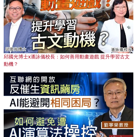
邱國光博士x潘詠儀校長：如何善用動畫遊戲 提升學習古文
動機？