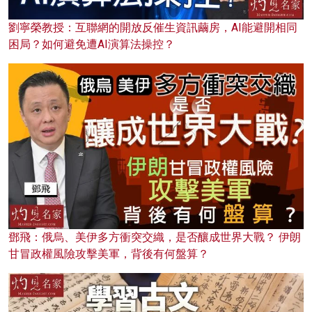
劉寧榮教授：互聯網的開放反催生資訊繭房，AI能避開相同
困局？如何避免遭AI演算法操控？
鄧飛：俄烏、美伊多方衝突交織，是否釀成世界大戰？ 伊朗
甘冒政權風險攻擊美軍，背後有何盤算？