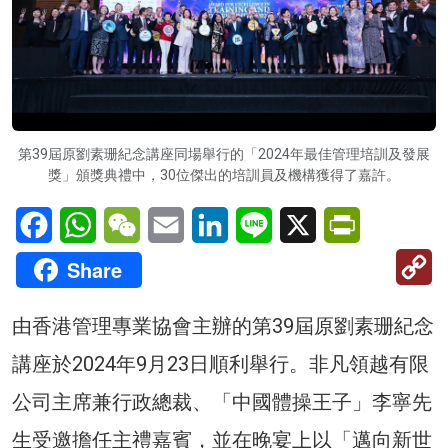
第39屆原劉素珊紀念講座同場舉行的「2024年最佳管理培訓及發展
獎」頒獎典禮中，30位傑出的培訓員及機構獲得了嘉許。
Facebook
WhatsApp
WeChat
Email
LinkedIn
Line
X
PrintFriendl
C
Share
Li
由香港管理專業協會主辦的第39屆原劉素珊紀念
講座於2024年9月23日順利舉行。非凡領越有限
公司主席兼行政總裁、「中國體操王子」李寧先
生受邀擔任主禮嘉賓，並在晚宴上以「邁向新世