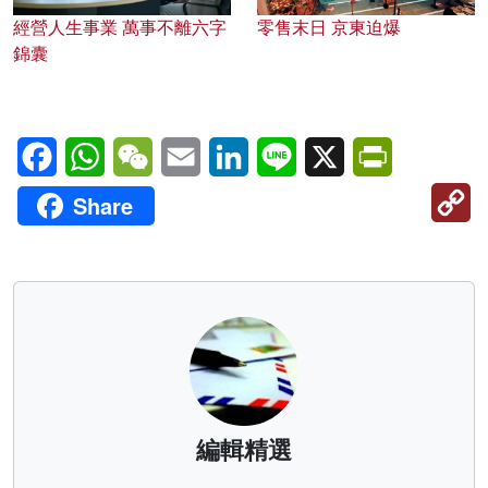
經營人生事業 萬事不離六字
零售末日 京東迫爆
錦囊
Facebook
WhatsApp
WeChat
Email
LinkedIn
Line
X
PrintFriendl
C
Share
Li
編輯精選