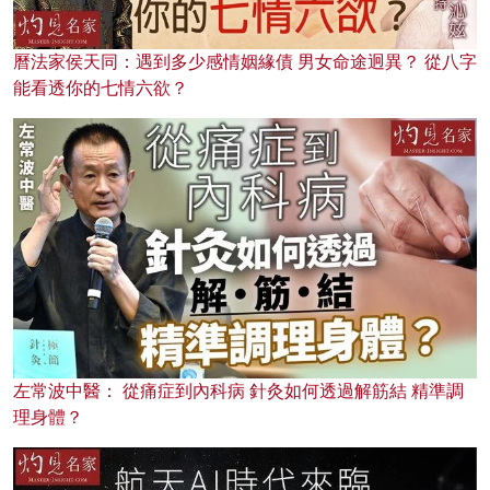
曆法家侯天同：遇到多少感情姻緣債 男女命途迥異？ 從八字
能看透你的七情六欲？
左常波中醫： 從痛症到內科病 針灸如何透過解筋結 精準調
理身體？