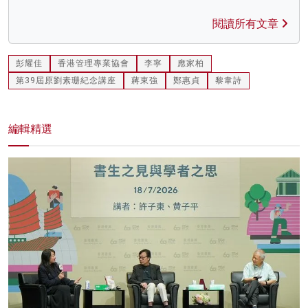
閱讀所有文章
彭耀佳
香港管理專業協會
李寧
應家柏
第39屆原劉素珊紀念講座
蔣東強
鄭惠貞
黎韋詩
編輯精選