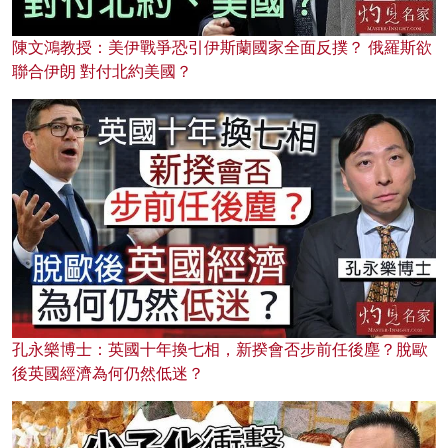
陳文鴻教授：美伊戰爭恐引伊斯蘭國家全面反撲？ 俄羅斯欲
聯合伊朗 對付北約美國？
孔永樂博士：英國十年換七相，新揆會否步前任後塵？脫歐
後英國經濟為何仍然低迷？