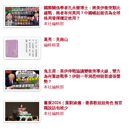
國際關係學者孔永樂博士：將美伊衝突類比
越戰，兩者有何異同？中國崛起能否為全球
格局發揮穩定效用？
本社編輯部
葛亮：見南山
編輯精選
兔主席：美伊停戰協議變衝突導火線，雙方
為何重啟戰爭？伊朗一早洞悉特朗普虛張聲
勢？
本社編輯部
書展2026｜葉劉淑儀：最喜歡姐姐角色 無官
職說話包袱少
本社編輯部