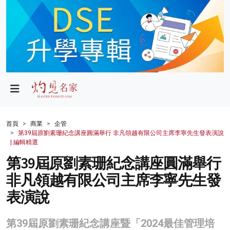
政局
教育
文化
財經
首頁
商業
企管
第39屆原劉素珊紀念講座圓滿舉行 非凡領越有限公司主席李寧先生發表演說
生活
| 編輯精選
第39屆原劉素珊紀念講座圓滿舉行
健康
非凡領越有限公司主席李寧先生發
商業
表演說
科技
第39屆原劉素珊紀念講座暨「2024最佳管理培
影片