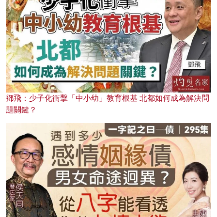
鄧飛：少子化衝擊「中小幼」教育根基 北都如何成為解決問
題關鍵？