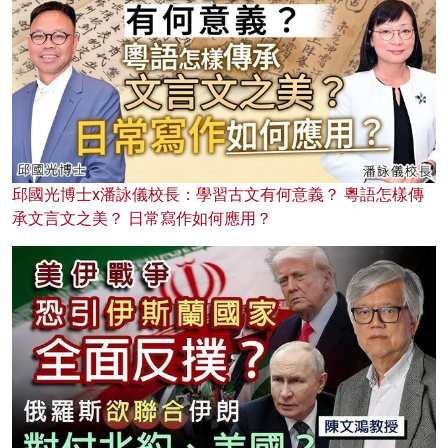
邱國光博士x潘詠儀校長：學習古文有何意義？ 粵語怎樣傳
承文言文之美？ 日常寫作如何應用？