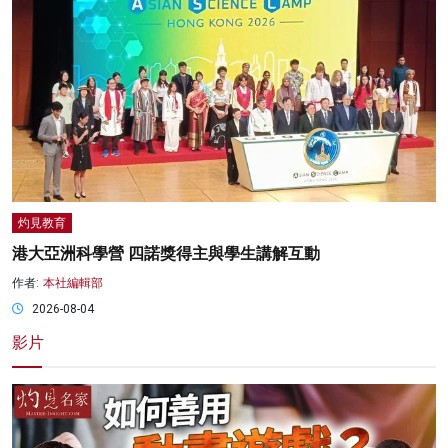
灼見教育
港大亞洲科學營 四諾獎得主與學生講解互動
作者:
本社編輯部
2026-08-04
影片