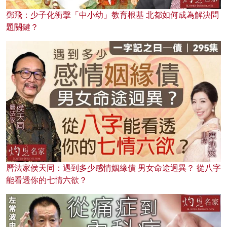
鄧飛：少子化衝擊「中小幼」教育根基 北都如何成為解決問
題關鍵？
曆法家侯天同：遇到多少感情姻緣債 男女命途迥異？ 從八字
能看透你的七情六欲？