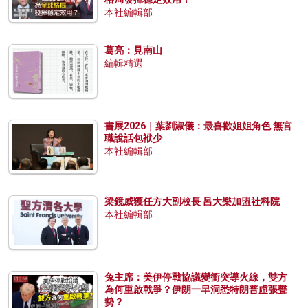
本社編輯部
葛亮：見南山
編輯精選
書展2026｜葉劉淑儀：最喜歡姐姐角色 無官
職說話包袱少
本社編輯部
梁鏡威獲任方大副校長 呂大樂加盟社科院
本社編輯部
兔主席：美伊停戰協議變衝突導火線，雙方
為何重啟戰爭？伊朗一早洞悉特朗普虛張聲
勢？