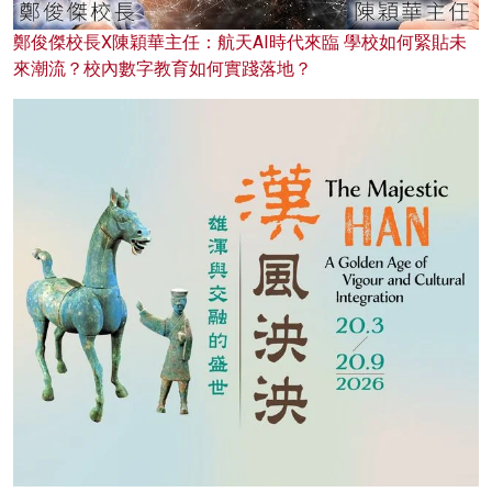
鄭俊傑校長X陳穎華主任：航天AI時代來臨 學校如何緊貼未
來潮流？校內數字教育如何實踐落地？