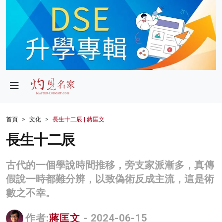
政局
教育
文化
財經
首頁
文化
長生十二辰 | 蔣匡文
生活
長生十二辰
健康
古代的一個學說時間推移，旁支家派漸多，真傳
商業
假說一時都難分辨，以致偽術反成主流，這是術
數之不幸。
科技
影片
作者:
蔣匡文
- 2024-06-15