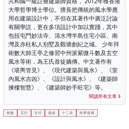
共和國一級註冊建築師資格， 2012年獲香港
大學哲學博士學位。擅長把傳統的風水學應
用在建築設計中，不但在其著作中廣泛討論
有關學説，更在多項設計中加以實踐，其中
包括屯門妙法寺、清水灣半島住宅小區、南
灣及赤柱私人别墅及觀塘創紀之城。 少年拜
術數大師王亭之修習中州派紫微斗數及玄空
風水等術，為王氏首徒嫡傳。中文著作有
《堪輿管見》、《現代建築與風水》、《室
內風水吉凶》、《設計與風水》、《建築師
揀樓智慧》、《建築師妙手旺宅》等。
閱讀所有文章
術數
五行
古代
偽術
十二辰
科學發展