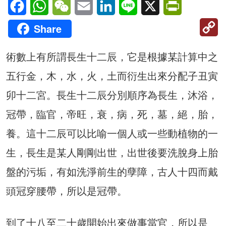
Facebook
WhatsApp
WeChat
Email
LinkedIn
Line
X
PrintFriendl
C
Share
Li
術數上有所謂長生十二辰，它是根據某計算中之
五行金，木，水，火，土而衍生出來分配子丑寅
卯十二宮。長生十二辰分別順序為長生，沐浴，
冠帶，臨官，帝旺，衰，病，死，墓，絕，胎，
養。這十二辰可以比喻一個人或一些動植物的一
生，長生是某人剛剛出世，出世後要洗脫身上胎
盤的污垢，有如洗淨前生的孽障，古人十四而戴
頭冠穿腰帶，所以是冠帶。
到了十八至二十歲開始出來做事當官，所以是