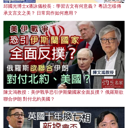
邱國光博士x潘詠儀校長：學習古文有何意義？ 粵語怎樣傳
承文言文之美？ 日常寫作如何應用？
陳文鴻教授：美伊戰爭恐引伊斯蘭國家全面反撲？ 俄羅斯欲
聯合伊朗 對付北約美國？