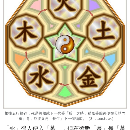
根據五行輪廻，死是轉胎或下一代受「胎」之時，精氣受胎後便在母體內
「養」育，然後又再「長生」下一個循環。（Shutterstock）
「死」後人便入「墓」，但在術數「墓」是「墓