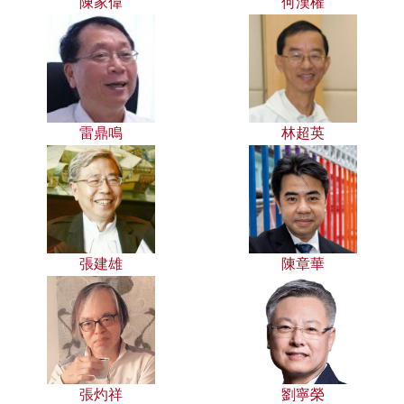
陳家偉
何漢權
雷鼎鳴
林超英
張建雄
陳章華
張灼祥
劉寧榮