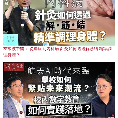
左常波中醫： 從痛症到內科病 針灸如何透過解筋結 精準調
理身體？