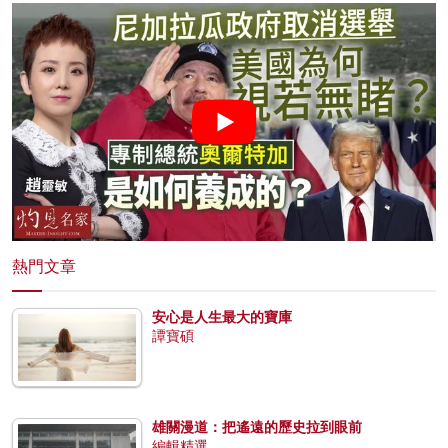
熱門文章
安心是人生最大的寶庫
譚寶碩
雄關漫道：把遙遠的歷史拉到眼前
編輯精選