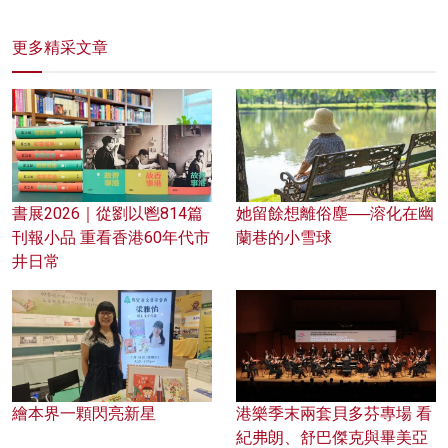
更多精采文章
書展2026｜從劉以鬯814篇
她留餘想離俗塵──溶化在幽
刊報小品 重看香港60年代市
蘭巷的小雪球
井日常
繪本界一顆閃亮新星
港樂季末兩套貝多芬專場 看
紀弗朗、舒巴傑克與畢美亞