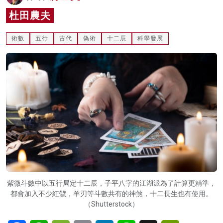
名家榜
杜田農夫
灼見活動
術數
五行
古代
偽術
十二辰
科學發展
關於我們
紫微斗數中以五行局定十二辰，子平八字的江湖派為了計算更精準，
都會加入不少紅鷥，羊刃等斗數共有的神煞，十二長生也有使用。
（Shutterstock）