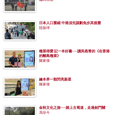
日本人口萎縮 中港須先謀劃免步其後塵
陸振球
種菜得愛 記一本好書──讀吳燕青的《在香港
的離島種菜》
陳家偉
繪本界一顆閃亮新星
陳家偉
金秋文化之旅──踏上古蜀道，走過劍門關
馮珍今