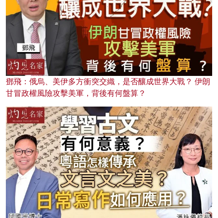
鄧飛：俄烏、美伊多方衝突交織，是否釀成世界大戰？ 伊朗
甘冒政權風險攻擊美軍，背後有何盤算？