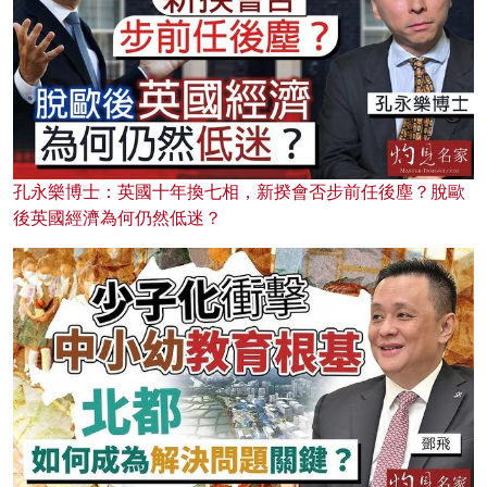
孔永樂博士：英國十年換七相，新揆會否步前任後塵？脫歐
後英國經濟為何仍然低迷？