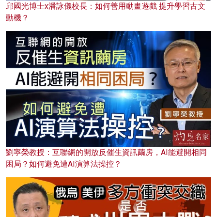
邱國光博士x潘詠儀校長：如何善用動畫遊戲 提升學習古文
動機？
劉寧榮教授：互聯網的開放反催生資訊繭房，AI能避開相同
困局？如何避免遭AI演算法操控？