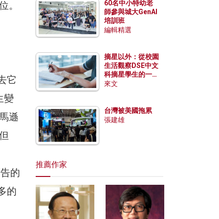
60名中小特幼老
地位。
師參與城大GenAI
培訓班
編輯精選
摘星以外：從校園
生活觀察DSE中文
科摘星學生的一點
去它
特質
來文
生變
台灣被美國拖累
亞馬遜
張建雄
，但
推薦作家
廣告的
更多的