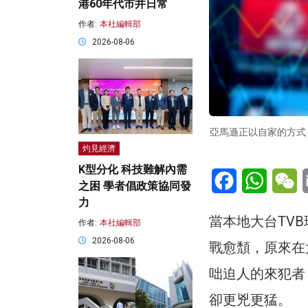
港60年代市井日常
作者:
本社編輯部
2026-08-06
亞馬遜正以自家的方式，建
灼見經濟
K型分化 科技難解內需
Facebook
WhatsA
W
之困 學者倡政策協同發
力
當本地大台TV
作者:
本社編輯部
2026-08-06
戰愈頹，原來在
咄迫人的來犯者
卻更兇更猛。