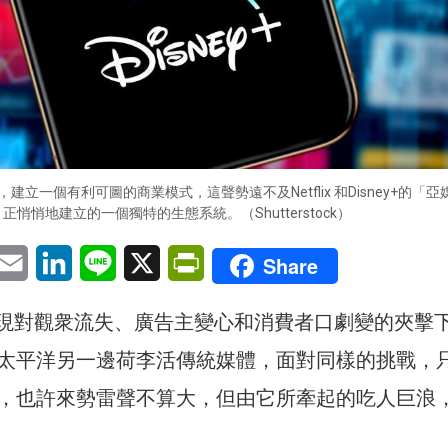
立一個有利可圖的商業模式，這聲勢遠不及Netflix 和Disney+的「
正悄悄地建立的一個獨特的生態系統。（Shutterstock）
pp
eChat
Email
LinkedIn
Line
X
PrintFriendly
Share
B現對觀衆流失、廣告主變心和消費者口劇變的夾擊
太平洋另一邊荷李活傳統媒體，面對同樣的挑戰，
，也許來勢雷聲不算大，但由它所牽起的吃人巨浪