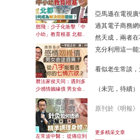
亞馬遜在電視廣
過其電子商務網
鄧飛：少子化衝擊「中
小幼」教育根基 北都如
然天成，兩者在
何成為解決問題關鍵？
充分利用這一能
看似老生常談，
曆法家侯天同：遇到多
（未完，待續）
少感情姻緣債 男女命途
迥異？ 從八字能看透你
的七情六欲？
原刊於《明報》
更多精采文章
左常波中醫： 從痛症到