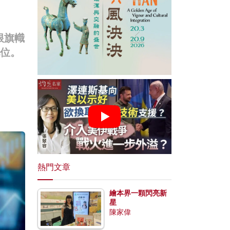
根旗幟
地位。
熱門文章
繪本界一顆閃亮新
星
陳家偉