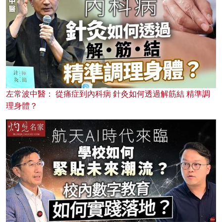
左常波中醫： 從痛症到內科病 針灸如何透過解筋結 精準調
理身體？