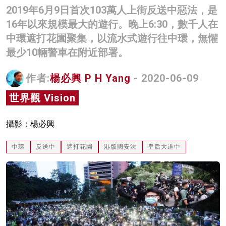
2019年6月9日首次103萬人上街反送中惡法，是
名家榜
16年以來規模最大的遊行。晚上6:30，數千人在
灼見活動
中環遮打花園聚集，以流水式遊行往中環，無懼
最少10輛警車在附近部署。
關於我們
作者:
楊必興 P H Yang
- 2020-06-09
世界觀 Vision
攝影：楊必興
中環
反送中
遮打花園
港版國安法
皇后大道中