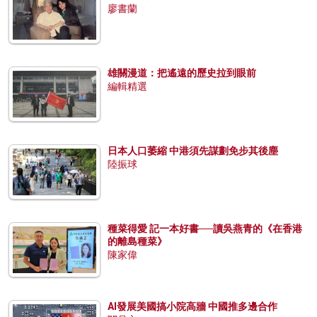
廖書蘭
雄關漫道：把遙遠的歷史拉到眼前
編輯精選
日本人口萎縮 中港須先謀劃免步其後塵
陸振球
種菜得愛 記一本好書──讀吳燕青的《在香港
的離島種菜》
陳家偉
AI發展美國搞小院高牆 中國推多邊合作