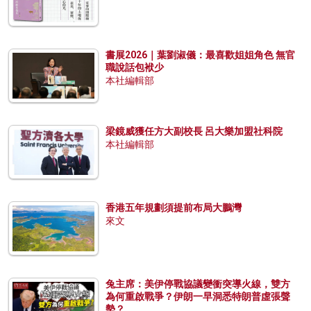
書展2026｜葉劉淑儀：最喜歡姐姐角色 無官
職說話包袱少
本社編輯部
梁鏡威獲任方大副校長 呂大樂加盟社科院
本社編輯部
香港五年規劃須提前布局大鵬灣
來文
兔主席：美伊停戰協議變衝突導火線，雙方
為何重啟戰爭？伊朗一早洞悉特朗普虛張聲
勢？