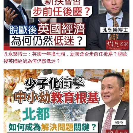
孔永樂博士：英國十年換七相，新揆會否步前任後塵？脫歐
後英國經濟為何仍然低迷？