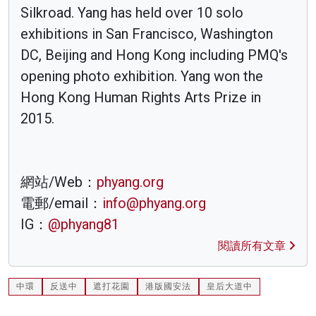
Silkroad. Yang has held over 10 solo
exhibitions in San Francisco, Washington
DC, Beijing and Hong Kong including PMQ's
opening photo exhibition. Yang won the
Hong Kong Human Rights Arts Prize in
2015.
網站/Web：
phyang.org
電郵/email：
info@phyang.org
IG：
@phyang81
閱讀所有文章
中環
反送中
遮打花園
港版國安法
皇后大道中