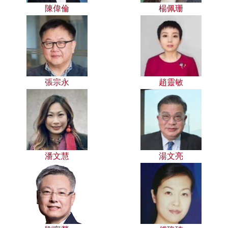
陳偉倫
楊佩珊
張宗永
趙靈敏
潘文慧
湯文亮