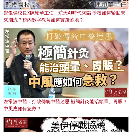
鄭俊傑校長X陳穎華主任：航天AI時代來臨 學校如何緊貼未
來潮流？校內數字教育如何實踐落地？
左常波中醫：打破傳統中醫迷思 極簡針灸能治頭暈、胃脹？
中風應如何急救？