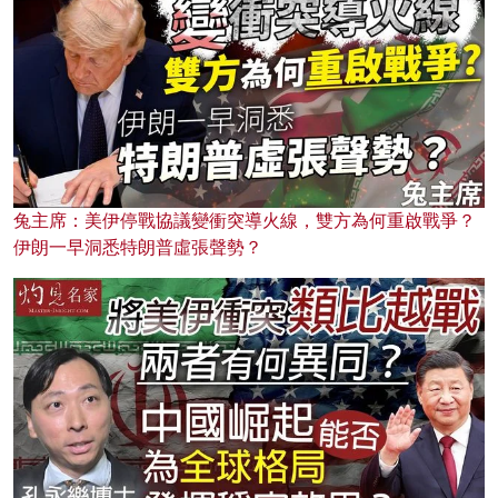
兔主席：美伊停戰協議變衝突導火線，雙方為何重啟戰爭？
伊朗一早洞悉特朗普虛張聲勢？