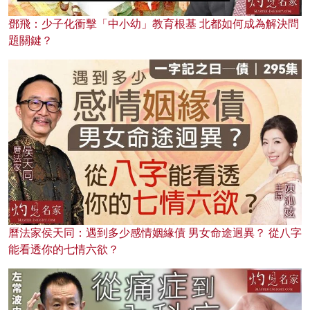
鄧飛：少子化衝擊「中小幼」教育根基 北都如何成為解決問
題關鍵？
曆法家侯天同：遇到多少感情姻緣債 男女命途迥異？ 從八字
能看透你的七情六欲？