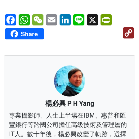
Facebook
WhatsApp
WeChat
Email
LinkedIn
Line
X
PrintFriendl
C
Share
Li
楊必興 P H Yang
專業攝影師。人生上半場在IBM、惠普和匯
豐銀行等跨國公司擔任高級技術及管理層的
IT人。數十年後，楊必興改變了軌跡，選擇