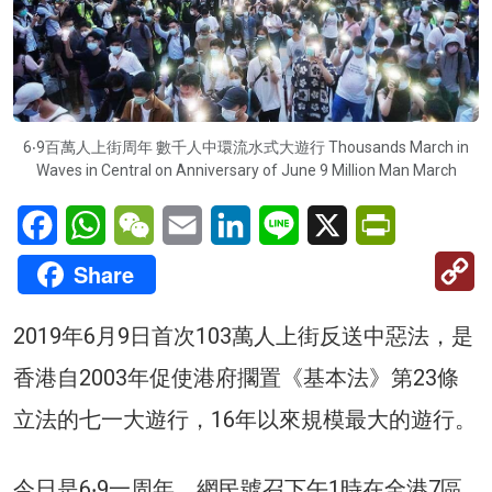
6‧9百萬人上街周年 數千人中環流水式大遊行 Thousands March in
Waves in Central on Anniversary of June 9 Million Man March
Facebook
WhatsApp
WeChat
Email
LinkedIn
Line
X
PrintFriendl
C
Share
Li
2019年6月9日首次103萬人上街反送中惡法，是
香港自2003年促使港府擱置《基本法》第23條
立法的七一大遊行，16年以來規模最大的遊行。
今日是6‧9一周年，網民號召下午1時在全港7區