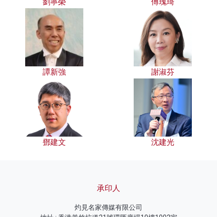
劉寧榮
傅瑰琦
譚新強
謝淑芬
鄧建文
沈建光
承印人
灼見名家傳媒有限公司