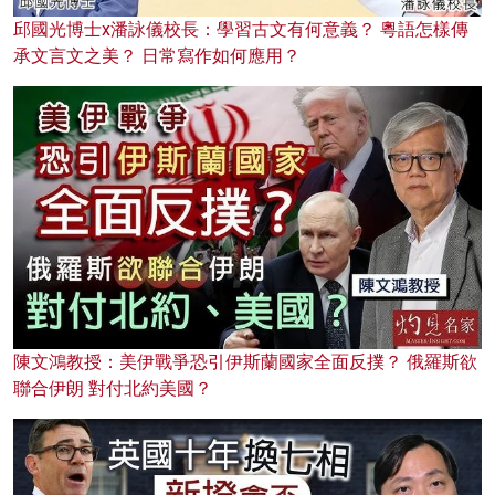
邱國光博士x潘詠儀校長：學習古文有何意義？ 粵語怎樣傳
承文言文之美？ 日常寫作如何應用？
陳文鴻教授：美伊戰爭恐引伊斯蘭國家全面反撲？ 俄羅斯欲
聯合伊朗 對付北約美國？