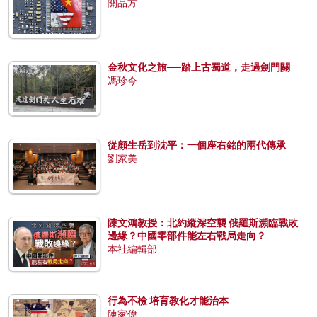
關品方
金秋文化之旅──踏上古蜀道，走過劍門關
馮珍今
從顧生岳到沈平：一個座右銘的兩代傳承
劉家美
陳文鴻教授：北約縱深空襲 俄羅斯瀕臨戰敗
邊緣？中國零部件能左右戰局走向？
本社編輯部
行為不檢 培育教化才能治本
陳家偉