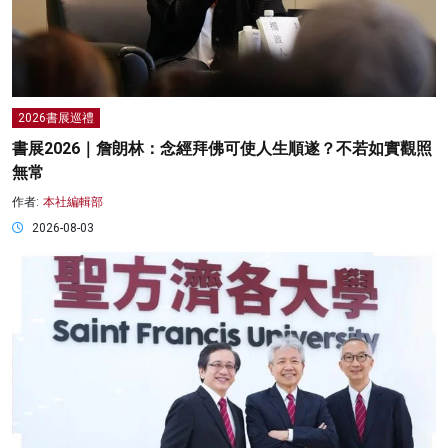
2026書展巡禮
書展2026｜詹朗林：念經拜佛可使人生順遂？不若如實觀照
無常
作者:
本社編輯部
2026-08-03