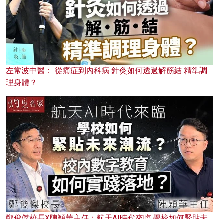
左常波中醫： 從痛症到內科病 針灸如何透過解筋結 精準調
理身體？
鄭俊傑校長X陳穎華主任：航天AI時代來臨 學校如何緊貼未