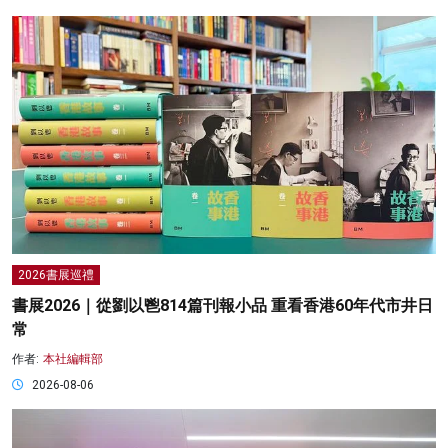
2026書展巡禮
書展2026｜從劉以鬯814篇刊報小品 重看香港60年代市井日
常
作者:
本社編輯部
2026-08-06