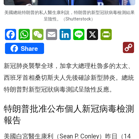
美國總統特朗普的私人醫生康利說，特朗普的新型冠狀病毒檢測結果
呈陰性。（Shutterstock）
Facebook
WhatsApp
WeChat
Email
LinkedIn
Line
X
PrintFriendl
C
Share
Li
新冠肺炎襲擊全球，加拿大總理杜魯多的太太、
西班牙首相桑切斯夫人先後確診新型肺炎。總統
特朗普對新型冠狀病毒測試呈陰性反應。
特朗普批准公布個人新冠病毒檢測
報告
美國白宮醫生康利（Sean P. Conley）昨日（14