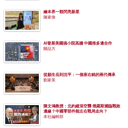
繪本界一顆閃亮新星
陳家偉
AI發展美國搞小院高牆 中國推多邊合作
關品方
從顧生岳到沈平：一個座右銘的兩代傳承
劉家美
陳文鴻教授：北約縱深空襲 俄羅斯瀕臨戰敗
邊緣？中國零部件能左右戰局走向？
本社編輯部