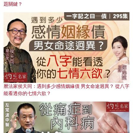
題關鍵？
曆法家侯天同：遇到多少感情姻緣債 男女命途迥異？ 從八字
能看透你的七情六欲？