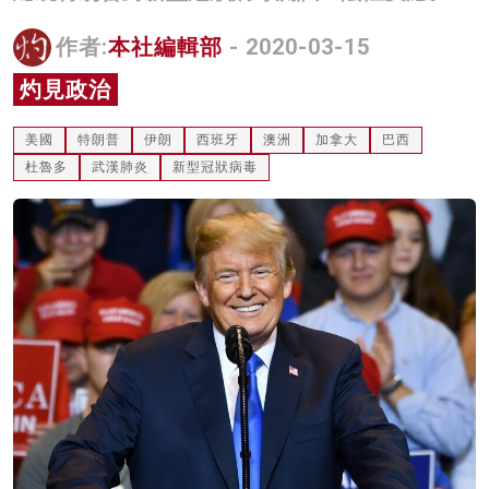
名家榜
作者:
本社編輯部
- 2020-03-15
灼見活動
灼見政治
關於我們
美國
特朗普
伊朗
西班牙
澳洲
加拿大
巴西
杜魯多
武漢肺炎
新型冠狀病毒