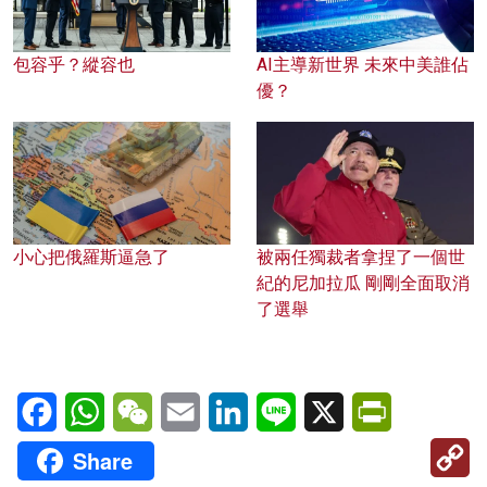
包容乎？縱容也
AI主導新世界 未來中美誰佔
優？
小心把俄羅斯逼急了
被兩任獨裁者拿捏了一個世
紀的尼加拉瓜 剛剛全面取消
了選舉
Facebook
WhatsApp
WeChat
Email
LinkedIn
Line
X
PrintFriendl
C
Share
Li