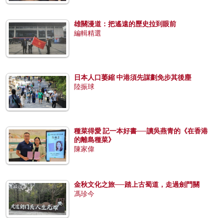
雄關漫道：把遙遠的歷史拉到眼前
編輯精選
日本人口萎縮 中港須先謀劃免步其後塵
陸振球
種菜得愛 記一本好書──讀吳燕青的《在香港
的離島種菜》
陳家偉
金秋文化之旅──踏上古蜀道，走過劍門關
馮珍今