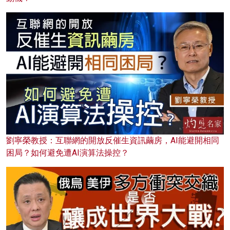
劉寧榮教授：互聯網的開放反催生資訊繭房，AI能避開相同
困局？如何避免遭AI演算法操控？