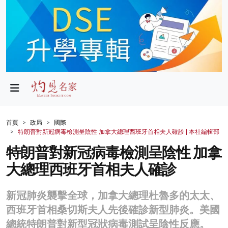
政局
教育
文化
財經
首頁
政局
國際
特朗普對新冠病毒檢測呈陰性 加拿大總理西班牙首相夫人確診 | 本社編輯部
生活
特朗普對新冠病毒檢測呈陰性 加拿
健康
大總理西班牙首相夫人確診
商業
新冠肺炎襲擊全球，加拿大總理杜魯多的太太、
科技
西班牙首相桑切斯夫人先後確診新型肺炎。美國
影片
總統特朗普對新型冠狀病毒測試呈陰性反應。