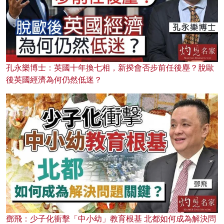
孔永樂博士：英國十年換七相，新揆會否步前任後塵？脫歐
後英國經濟為何仍然低迷？
鄧飛：少子化衝擊「中小幼」教育根基 北都如何成為解決問