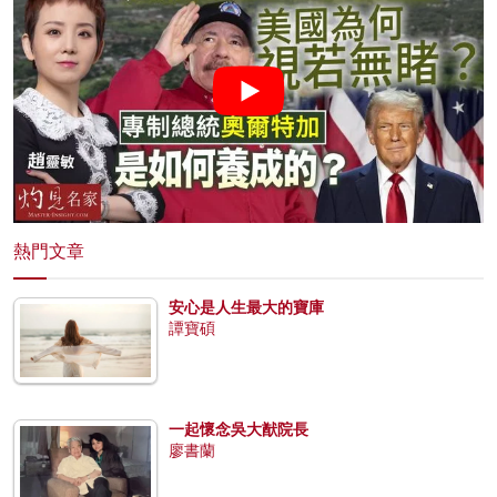
熱門文章
安心是人生最大的寶庫
譚寶碩
一起懷念吳大猷院長
廖書蘭