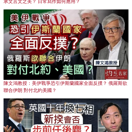
承文言文之美？ 日常寫作如何應用？
陳文鴻教授：美伊戰爭恐引伊斯蘭國家全面反撲？ 俄羅斯欲
聯合伊朗 對付北約美國？