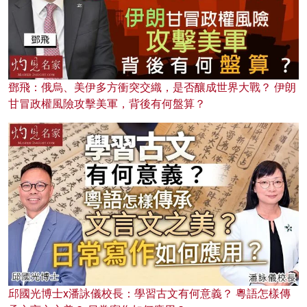
鄧飛：俄烏、美伊多方衝突交織，是否釀成世界大戰？ 伊朗
甘冒政權風險攻擊美軍，背後有何盤算？
邱國光博士x潘詠儀校長：學習古文有何意義？ 粵語怎樣傳