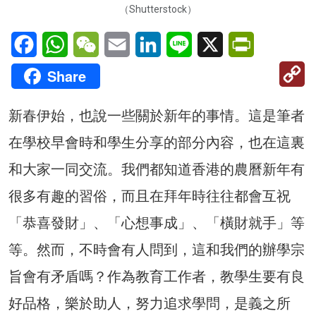
（Shutterstock）
Facebook
WhatsApp
WeChat
Email
LinkedIn
Line
X
PrintFriendl
C
Share
Li
新春伊始，也說一些關於新年的事情。這是筆者
在學校早會時和學生分享的部分內容，也在這裏
和大家一同交流。我們都知道香港的農曆新年有
很多有趣的習俗，而且在拜年時往往都會互祝
「恭喜發財」、「心想事成」、「橫財就手」等
等。然而，不時會有人問到，這和我們的辦學宗
旨會有矛盾嗎？作為教育工作者，教學生要有良
好品格，樂於助人，努力追求學問，是義之所