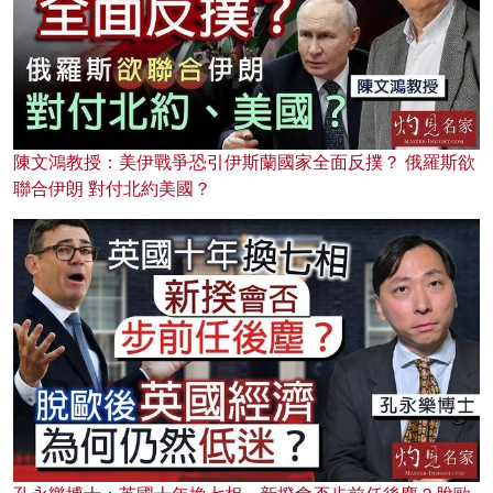
陳文鴻教授：美伊戰爭恐引伊斯蘭國家全面反撲？ 俄羅斯欲
聯合伊朗 對付北約美國？