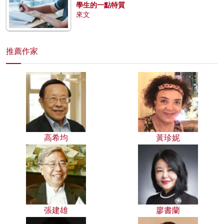
學生的一點特質
來文
推薦作家
高希均
黃珍妮
張建雄
廖書蘭