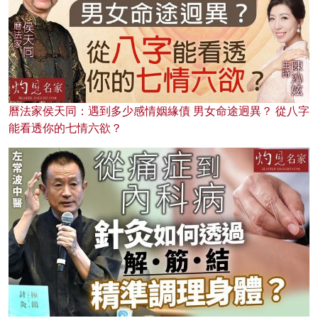
曆法家侯天同：遇到多少感情姻緣債 男女命途迥異？ 從八字
能看透你的七情六欲？