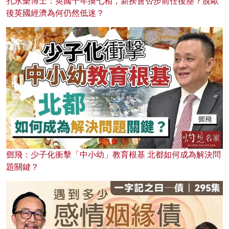
孔永樂博士：英國十年換七相，新揆會否步前任後塵？脫歐
後英國經濟為何仍然低迷？
鄧飛：少子化衝擊「中小幼」教育根基 北都如何成為解決問
題關鍵？