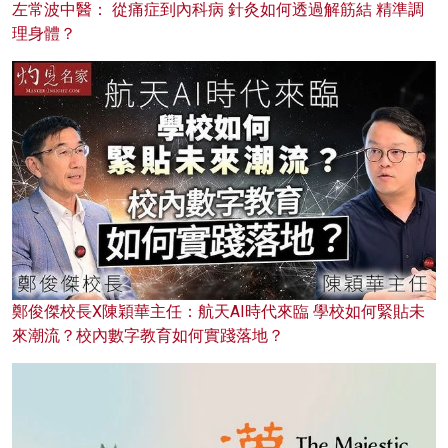
左常波中醫： 從痛症到內科病 針灸如何透過解筋結 精準調
理身體？
鄭俊傑校長X陳穎華主任：航天AI時代來臨 學校如何緊貼未
來潮流？校內數字教育如何實踐落地？