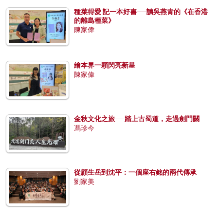
種菜得愛 記一本好書──讀吳燕青的《在香港
的離島種菜》
陳家偉
繪本界一顆閃亮新星
陳家偉
金秋文化之旅──踏上古蜀道，走過劍門關
馮珍今
從顧生岳到沈平：一個座右銘的兩代傳承
劉家美