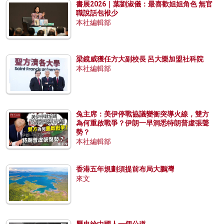
書展2026｜葉劉淑儀：最喜歡姐姐角色 無官
職說話包袱少
本社編輯部
梁鏡威獲任方大副校長 呂大樂加盟社科院
本社編輯部
兔主席：美伊停戰協議變衝突導火線，雙方
為何重啟戰爭？伊朗一早洞悉特朗普虛張聲
勢？
本社編輯部
香港五年規劃須提前布局大鵬灣
來文