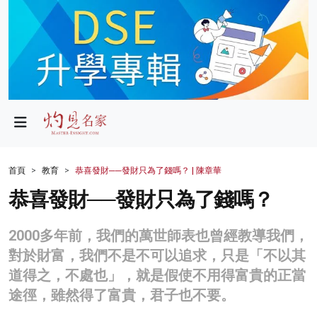
政局
教育
文化
財經
首頁
教育
恭喜發財──發財只為了錢嗎？ | 陳章華
生活
恭喜發財──發財只為了錢嗎？
健康
2000多年前，我們的萬世師表也曾經教導我們，
商業
對於財富，我們不是不可以追求，只是「不以其
道得之，不處也」，就是假使不用得富貴的正當
科技
途徑，雖然得了富貴，君子也不要。
影片