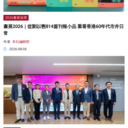
2026書展巡禮
書展2026｜從劉以鬯814篇刊報小品 重看香港60年代市井日
常
作者:
本社編輯部
2026-08-06