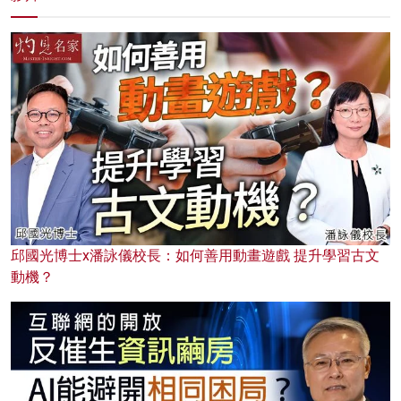
邱國光博士x潘詠儀校長：如何善用動畫遊戲 提升學習古文
動機？