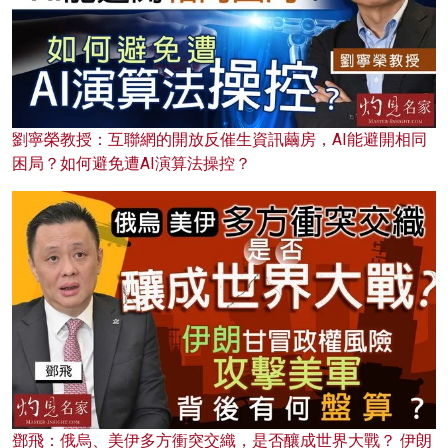
劉寧榮教授：互聯網的開放反催生資訊繭房，AI能避開相同
困局？如何避免遭AI演算法操控？
鄧飛：俄烏、美伊多方衝突交織，是否釀成世界大戰？ 伊朗