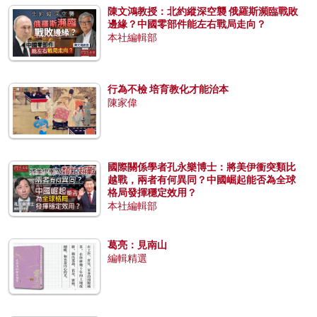
陳文鴻教授：北約縱深空襲 俄羅斯瀕臨戰敗
邊緣？中國零部件能左右戰局走向？
本社編輯部
行為不檢 培育教化才能治本
陳家偉
國際關係學者孔永樂博士：將美伊衝突類比
越戰，兩者有何異同？中國崛起能否為全球
格局發揮穩定效用？
本社編輯部
葛亮：見南山
編輯精選