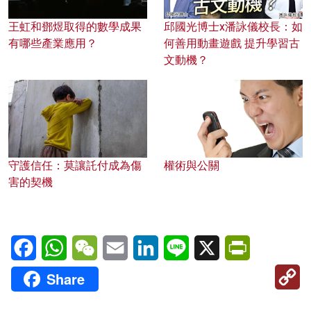
王虹和鄧煜取得的數學成果
邱國光博士x潘詠儀校長：如
有哪些產業應用？
何善用動畫遊戲 提升學習古
文動機？
守護信任：莫讓託付成為傷
權術與公關
害的契機
Facebook
WhatsApp
WeChat
Email
LinkedIn
Line
X
PrintFriendl
C
Share
Li