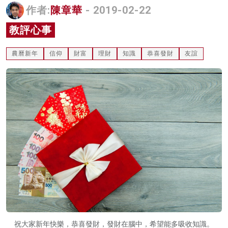
作者:
陳章華
- 2019-02-22
名家榜
教評心事
灼見活動
農曆新年
信仰
財富
理財
知識
恭喜發財
友誼
關於我們
祝大家新年快樂，恭喜發財，發財在腦中，希望能多吸收知識。