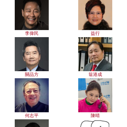
李偉民
益行
關品方
翁港成
何志平
陳晴