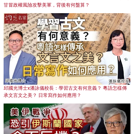
甘冒政權風險攻擊美軍，背後有何盤算？
邱國光博士x潘詠儀校長：學習古文有何意義？ 粵語怎樣傳
承文言文之美？ 日常寫作如何應用？