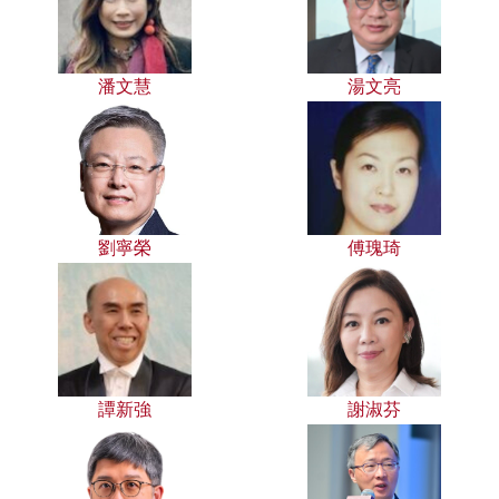
潘文慧
湯文亮
劉寧榮
傅瑰琦
譚新強
謝淑芬