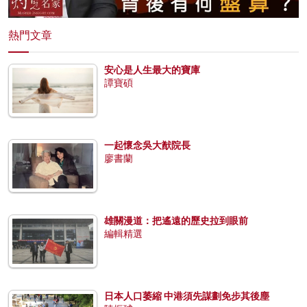
熱門文章
安心是人生最大的寶庫
譚寶碩
一起懷念吳大猷院長
廖書蘭
雄關漫道：把遙遠的歷史拉到眼前
編輯精選
日本人口萎縮 中港須先謀劃免步其後塵