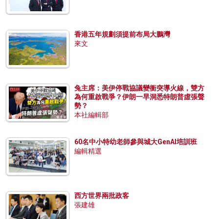
香港五年規劃須提前布局大鵬灣
來文
兔主席：美伊停戰協議變衝突導火線，雙方
為何重啟戰爭？伊朗一早洞悉特朗普虛張聲
勢？
本社編輯部
60名中小特幼老師參與城大GenAI培訓班
編輯精選
西方世界兩批政客
張建雄