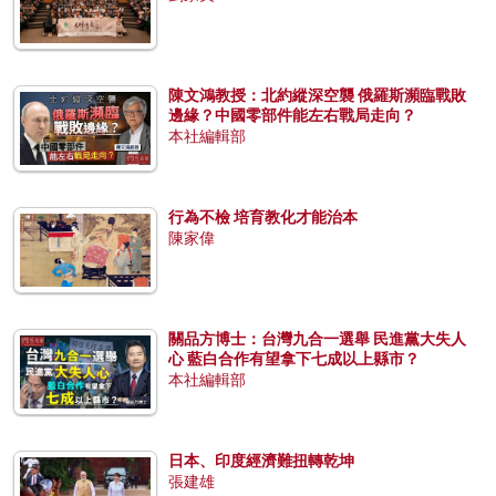
陳文鴻教授：北約縱深空襲 俄羅斯瀕臨戰敗
邊緣？中國零部件能左右戰局走向？
本社編輯部
行為不檢 培育教化才能治本
陳家偉
關品方博士：台灣九合一選舉 民進黨大失人
心 藍白合作有望拿下七成以上縣市？
本社編輯部
日本、印度經濟難扭轉乾坤
張建雄