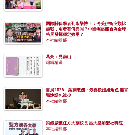
國際關係學者孔永樂博士：將美伊衝突類比
越戰，兩者有何異同？中國崛起能否為全球
格局發揮穩定效用？
本社編輯部
葛亮：見南山
編輯精選
書展2026｜葉劉淑儀：最喜歡姐姐角色 無官
職說話包袱少
本社編輯部
梁鏡威獲任方大副校長 呂大樂加盟社科院
本社編輯部