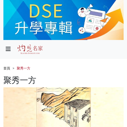
政局
教育
文化
財經
首頁
聚秀一方
生活
聚秀一方
健康
商業
科技
影片