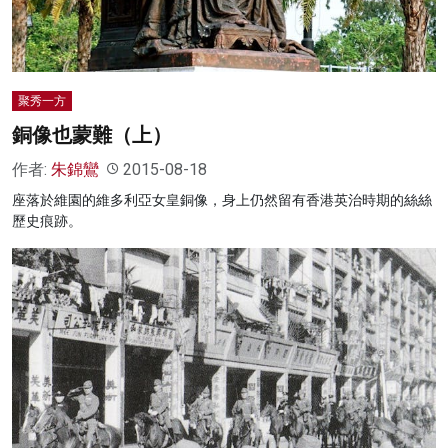
聚秀一方
銅像也蒙難（上）
作者:
朱錦鸞
2015-08-18
座落於維園的維多利亞女皇銅像，身上仍然留有香港英治時期的絲絲
歷史痕跡。