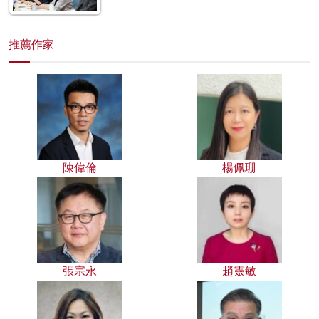
推薦作家
陳偉倫
楊佩珊
張宗永
趙靈敏