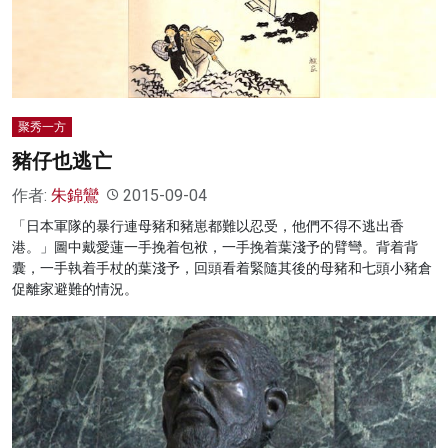
名家榜
灼見活動
關於我們
聚秀一方
豬仔也逃亡
作者:
朱錦鸞
2015-09-04
「日本軍隊的暴行連母豬和豬崽都難以忍受，他們不得不逃出香
港。」圖中戴愛蓮一手挽着包袱，一手挽着葉淺予的臂彎。背着背
囊，一手執着手杖的葉淺予，回頭看着緊隨其後的母豬和七頭小豬倉
促離家避難的情況。