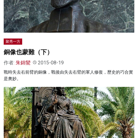
聚秀一方
銅像也蒙難（下）
作者:
朱錦鸞
2015-08-19
戰時失去右前臂的銅像，戰後由失去右臂的軍人修復，歷史的巧合實
是奧妙。