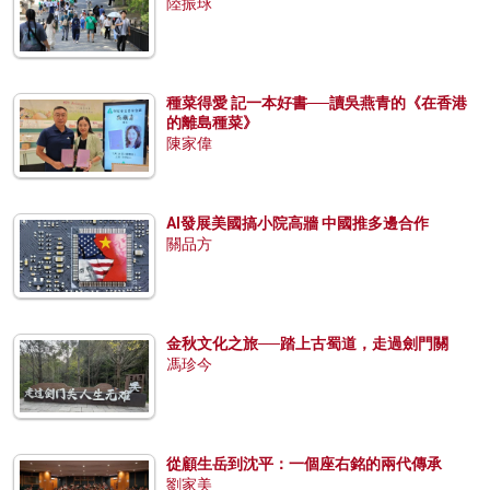
陸振球
種菜得愛 記一本好書──讀吳燕青的《在香港
的離島種菜》
陳家偉
AI發展美國搞小院高牆 中國推多邊合作
關品方
金秋文化之旅──踏上古蜀道，走過劍門關
馮珍今
從顧生岳到沈平：一個座右銘的兩代傳承
劉家美