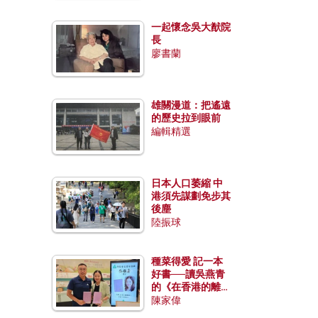
一起懷念吳大猷院
長
廖書蘭
雄關漫道：把遙遠
的歷史拉到眼前
編輯精選
日本人口萎縮 中
港須先謀劃免步其
後塵
陸振球
種菜得愛 記一本
好書──讀吳燕青
的《在香港的離島
種菜》
陳家偉