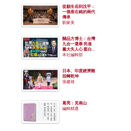
從顧生岳到沈平：
一個座右銘的兩代
傳承
劉家美
關品方博士：台灣
九合一選舉 民進
黨大失人心 藍白
合作有望拿下七成
本社編輯部
以上縣市？
日本、印度經濟難
扭轉乾坤
張建雄
葛亮：見南山
編輯精選