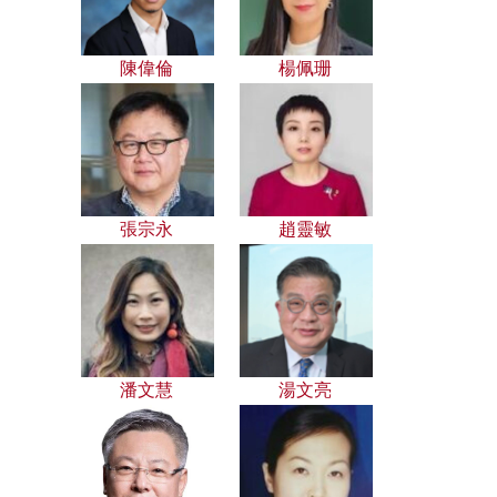
陳偉倫
楊佩珊
張宗永
趙靈敏
潘文慧
湯文亮