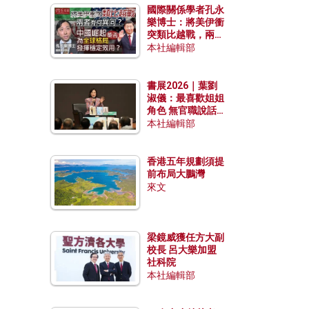
國際關係學者孔永
樂博士：將美伊衝
突類比越戰，兩者
有何異同？中國崛
本社編輯部
起能否為全球格局
發揮穩定效用？
書展2026｜葉劉
淑儀：最喜歡姐姐
角色 無官職說話
包袱少
本社編輯部
香港五年規劃須提
前布局大鵬灣
來文
梁鏡威獲任方大副
校長 呂大樂加盟
社科院
本社編輯部