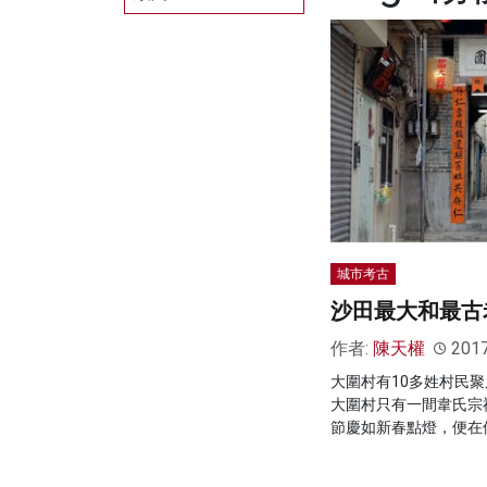
城市考古
沙田最大和最古
作者:
陳天權
201
大圍村有10多姓村民
大圍村只有一間韋氏宗
節慶如新春點燈，便在