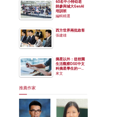
60名中小特幼老
師參與城大GenAI
培訓班
編輯精選
西方世界兩批政客
張建雄
摘星以外：從校園
生活觀察DSE中文
科摘星學生的一點
特質
來文
推薦作家