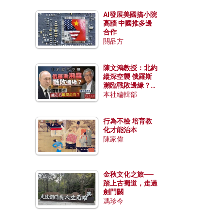
AI發展美國搞小院
高牆 中國推多邊
合作
關品方
陳文鴻教授：北約
縱深空襲 俄羅斯
瀕臨戰敗邊緣？中
國零部件能左右戰
本社編輯部
局走向？
行為不檢 培育教
化才能治本
陳家偉
金秋文化之旅──
踏上古蜀道，走過
劍門關
馮珍今