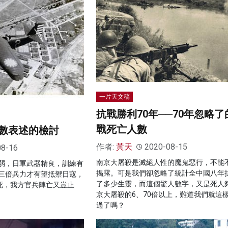
一片天文稿
抗戰勝利70年──70年忽略了
戰死亡人數
數表述的檢討
作者:
黃天
2020-08-15
08-16
南京大屠殺是滅絕人性的魔鬼惡行，不能
弱，日軍武器精良，訓練有
揭露。可是我們卻忽略了統計全中國八年
三倍兵力才有望抵禦日寇，
了多少生靈，而這個驚人數字，又是死人
戰死，我方官兵陣亡又豈止
京大屠殺的6、70倍以上，難道我們就這
過了嗎？