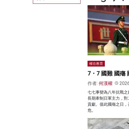
權在教育
7・7 國難 國殤
作者:
何漢權
202
七七事變為八年抗戰之
長期牽制日軍主力，對
貢獻。值此國殤之日，
危。