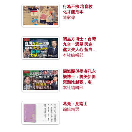
行為不檢 培育教
化才能治本
陳家偉
關品方博士：台灣
九合一選舉 民進
黨大失人心 藍白
合作有望拿下七成
本社編輯部
以上縣市？
國際關係學者孔永
樂博士：將美伊衝
突類比越戰，兩者
有何異同？中國崛
本社編輯部
起能否為全球格局
發揮穩定效用？
葛亮：見南山
編輯精選