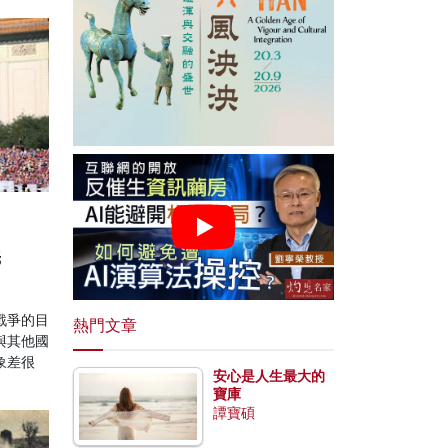
義
戰爭的目
熱門文章
與其他國
象差很
安心是人生最大的
寶庫
譚寶碩