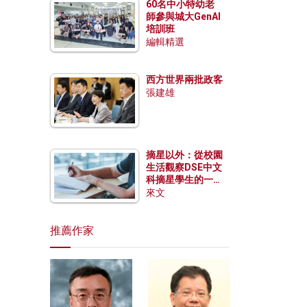
60名中小特幼老
師參與城大GenAI
培訓班
編輯精選
西方世界兩批政客
張建雄
摘星以外：從校園
生活觀察DSE中文
科摘星學生的一點
特質
來文
推薦作家