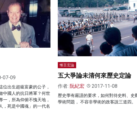
慚言宏論
五大爭論未清何來歷史定論
0-07-09
作者:
阮紀宏
2017-11-08
這位出生超級富豪的公子，
做中國人的抗日將軍？何世
歷史學有嚴謹的要求，如何對待史料、史
專一，所為仰俯不愧天地，
學術問題， 不容非學術的政客說三道四。
人，死是中國魂」的一代名