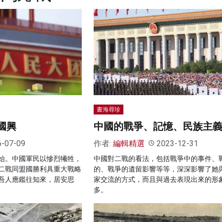
書海尋珍
 國興
中國的戰爭、記憶、民族主
6-07-09
作者:
編輯精選
2023-12-31
始。中國軍民以慘烈犧牲，
中國對二戰的看法，包括戰爭中的事件、
二戰同盟國勝利具重大戰略
的、戰爭的遺留影響等等，深深影響了她
吾人應鑑往知來，居安思
家交流的方式，而且與過去表現出來的形
多。