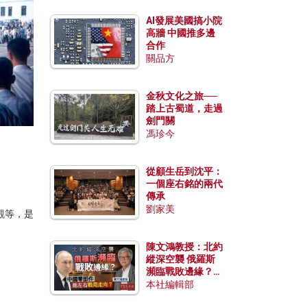
AI發展美國搞小院
高牆 中國推多邊
合作
關品方
金秋文化之旅──
踏上古蜀道，走過
劍門關
馮珍今
從顧生岳到沈平：
一個座右銘的兩代
傳承
劉家美
觀等，是
陳文鴻教授：北約
縱深空襲 俄羅斯
瀕臨戰敗邊緣？中
國零部件能左右戰
本社編輯部
局走向？