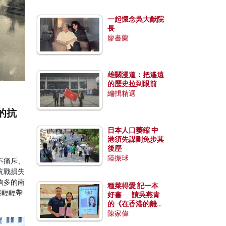
一起懷念吳大猷院
長
廖書蘭
雄關漫道：把遙遠
的歷史拉到眼前
編輯精選
的抗
日本人口萎縮 中
港須先謀劃免步其
後塵
陸振球
不痛斥、
抗戰損失
夠多的南
種菜得愛 記一本
樣輕輕帶
好書──讀吳燕青
的《在香港的離島
種菜》
陳家偉