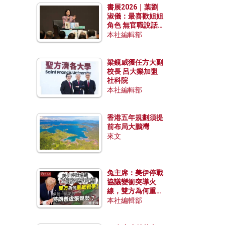
書展2026｜葉劉
淑儀：最喜歡姐姐
角色 無官職說話
包袱少
本社編輯部
梁鏡威獲任方大副
校長 呂大樂加盟
社科院
本社編輯部
香港五年規劃須提
前布局大鵬灣
來文
兔主席：美伊停戰
協議變衝突導火
線，雙方為何重啟
戰爭？伊朗一早洞
本社編輯部
悉特朗普虛張聲
勢？