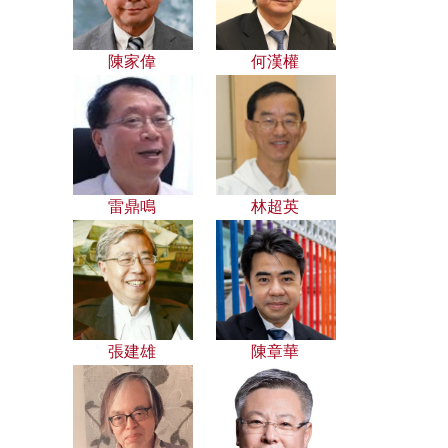
陳家偉
何漢權
雷鼎鳴
林超英
張建雄
陳章華