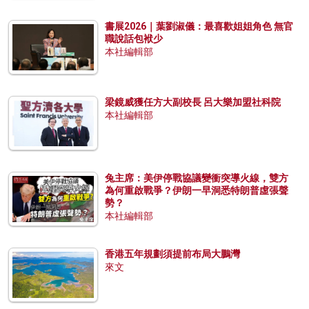
書展2026｜葉劉淑儀：最喜歡姐姐角色 無官
職說話包袱少
本社編輯部
梁鏡威獲任方大副校長 呂大樂加盟社科院
本社編輯部
兔主席：美伊停戰協議變衝突導火線，雙方
為何重啟戰爭？伊朗一早洞悉特朗普虛張聲
勢？
本社編輯部
香港五年規劃須提前布局大鵬灣
來文