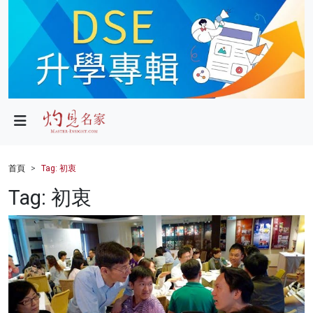
政局
教育
文化
財經
首頁
Tag: 初衷
生活
Tag: 初衷
健康
商業
科技
影片