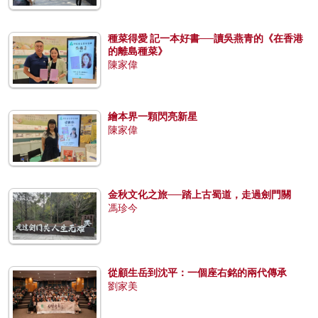
種菜得愛 記一本好書──讀吳燕青的《在香港
的離島種菜》
陳家偉
繪本界一顆閃亮新星
陳家偉
金秋文化之旅──踏上古蜀道，走過劍門關
馮珍今
從顧生岳到沈平：一個座右銘的兩代傳承
劉家美