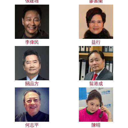
張建雄
廖書蘭
李偉民
益行
關品方
翁港成
何志平
陳晴