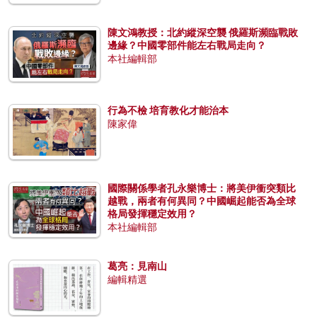
陳文鴻教授：北約縱深空襲 俄羅斯瀕臨戰敗
邊緣？中國零部件能左右戰局走向？
本社編輯部
行為不檢 培育教化才能治本
陳家偉
國際關係學者孔永樂博士：將美伊衝突類比
越戰，兩者有何異同？中國崛起能否為全球
格局發揮穩定效用？
本社編輯部
葛亮：見南山
編輯精選