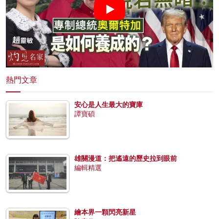
熱門文章
安心是人生最大的寶庫
譚寶碩
雄關漫道：把遙遠的歷史拉到眼前
編輯精選
繪本界一顆閃亮新星