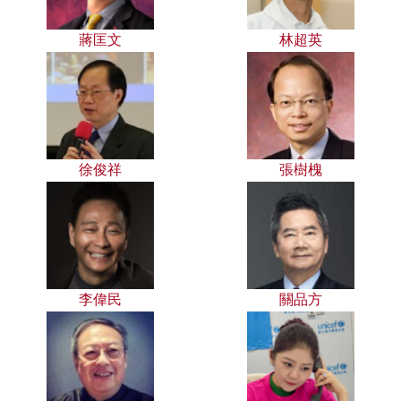
蔣匡文
林超英
徐俊祥
張樹槐
李偉民
關品方