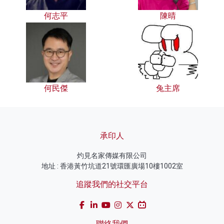
何志平
陳晴
何民傑
兔主席
承印人
灼見名家傳媒有限公司
地址 : 香港黃竹坑道21號環匯廣場10樓1002室
追蹤我們的社交平台
聯絡我們