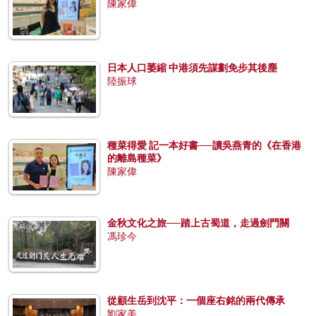
陳家偉
日本人口萎縮 中港須先謀劃免步其後塵
陸振球
種菜得愛 記一本好書──讀吳燕青的《在香港
的離島種菜》
陳家偉
金秋文化之旅──踏上古蜀道，走過劍門關
馮珍今
從顧生岳到沈平：一個座右銘的兩代傳承
劉家美