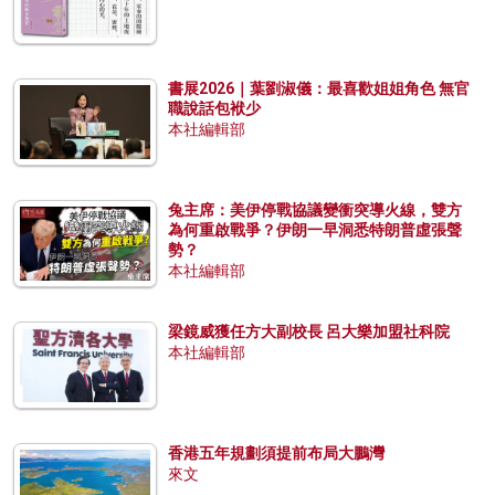
書展2026｜葉劉淑儀：最喜歡姐姐角色 無官
職說話包袱少
本社編輯部
兔主席：美伊停戰協議變衝突導火線，雙方
為何重啟戰爭？伊朗一早洞悉特朗普虛張聲
勢？
本社編輯部
梁鏡威獲任方大副校長 呂大樂加盟社科院
本社編輯部
香港五年規劃須提前布局大鵬灣
來文