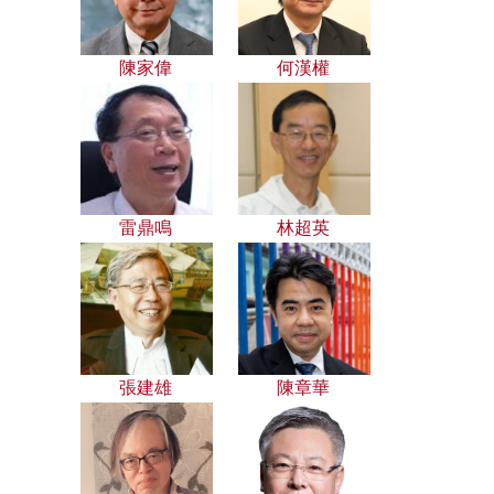
陳家偉
何漢權
雷鼎鳴
林超英
張建雄
陳章華