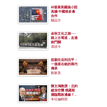
AI發展美國搞小院
高牆 中國推多邊
合作
關品方
金秋文化之旅──
踏上古蜀道，走過
劍門關
馮珍今
從顧生岳到沈平：
一個座右銘的兩代
傳承
劉家美
陳文鴻教授：北約
縱深空襲 俄羅斯
瀕臨戰敗邊緣？中
國零部件能左右戰
本社編輯部
局走向？