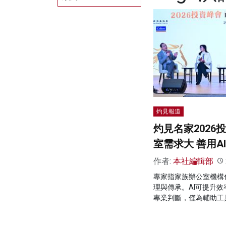
灼見報道
灼見名家2026
室需求大 善用A
作者:
本社編輯部
專家指家族辦公室機構
理與傳承。AI可提升
專業判斷，僅為輔助工