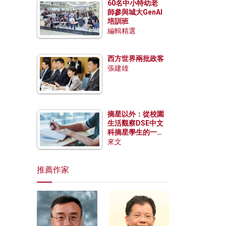
60名中小特幼老
師參與城大GenAI
培訓班
編輯精選
西方世界兩批政客
張建雄
摘星以外：從校園
生活觀察DSE中文
科摘星學生的一點
特質
來文
推薦作家