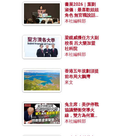
書展2026｜葉劉
淑儀：最喜歡姐姐
角色 無官職說話
包袱少
本社編輯部
梁鏡威獲任方大副
校長 呂大樂加盟
社科院
本社編輯部
香港五年規劃須提
前布局大鵬灣
來文
兔主席：美伊停戰
協議變衝突導火
線，雙方為何重啟
戰爭？伊朗一早洞
本社編輯部
悉特朗普虛張聲
勢？