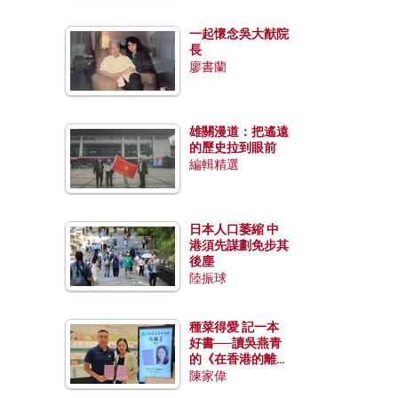
一起懷念吳大猷院
長
廖書蘭
雄關漫道：把遙遠
的歷史拉到眼前
編輯精選
日本人口萎縮 中
港須先謀劃免步其
後塵
陸振球
種菜得愛 記一本
好書──讀吳燕青
的《在香港的離島
種菜》
陳家偉