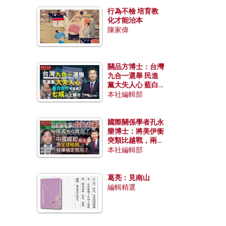
行為不檢 培育教
化才能治本
陳家偉
關品方博士：台灣
九合一選舉 民進
黨大失人心 藍白
合作有望拿下七成
本社編輯部
以上縣市？
國際關係學者孔永
樂博士：將美伊衝
突類比越戰，兩者
有何異同？中國崛
本社編輯部
起能否為全球格局
發揮穩定效用？
葛亮：見南山
編輯精選