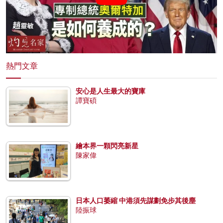
熱門文章
安心是人生最大的寶庫
譚寶碩
繪本界一顆閃亮新星
陳家偉
日本人口萎縮 中港須先謀劃免步其後塵
陸振球