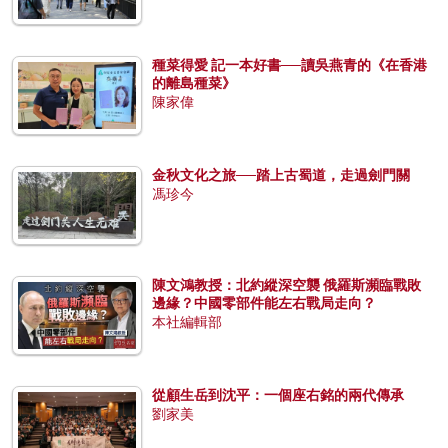
種菜得愛 記一本好書──讀吳燕青的《在香港
的離島種菜》
陳家偉
金秋文化之旅──踏上古蜀道，走過劍門關
馮珍今
陳文鴻教授：北約縱深空襲 俄羅斯瀕臨戰敗
邊緣？中國零部件能左右戰局走向？
本社編輯部
從顧生岳到沈平：一個座右銘的兩代傳承
劉家美