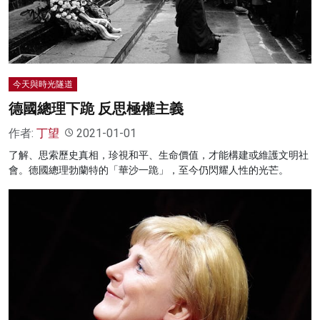
名家榜
灼見活動
關於我們
今天與時光隧道
德國總理下跪 反思極權主義
作者:
丁望
2021-01-01
了解、思索歷史真相，珍視和平、生命價值，才能構建或維護文明社
會。德國總理勃蘭特的「華沙一跪」，至今仍閃耀人性的光芒。