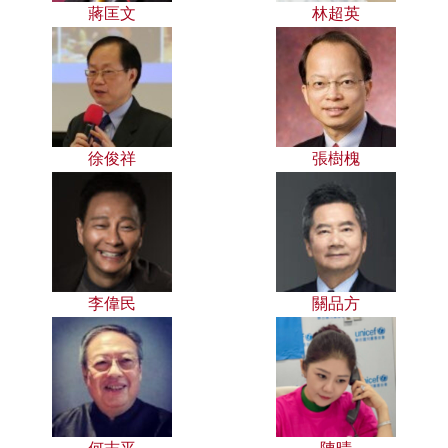
蔣匡文
林超英
徐俊祥
張樹槐
李偉民
關品方