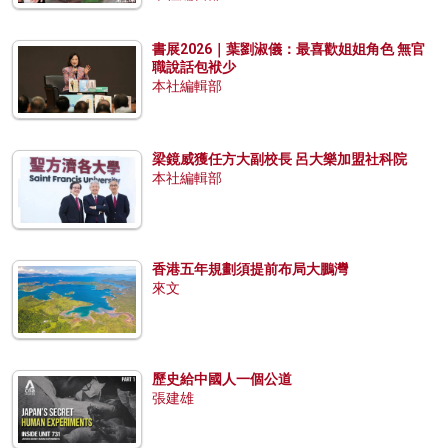
書展2026｜葉劉淑儀：最喜歡姐姐角色 無官
職說話包袱少
本社編輯部
梁鏡威獲任方大副校長 呂大樂加盟社科院
本社編輯部
香港五年規劃須提前布局大鵬灣
來文
歷史給中國人一個公道
張建雄