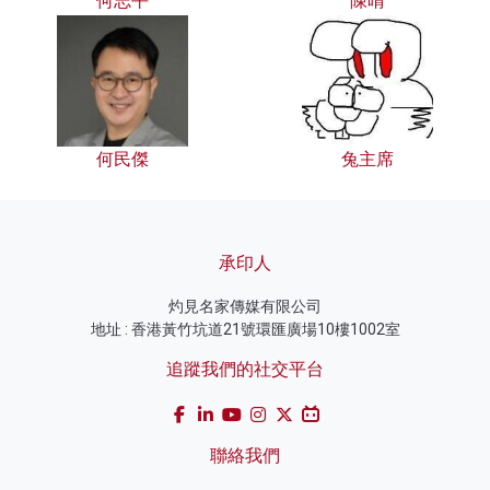
何志平
陳晴
何民傑
兔主席
承印人
灼見名家傳媒有限公司
地址 : 香港黃竹坑道21號環匯廣場10樓1002室
追蹤我們的社交平台
聯絡我們