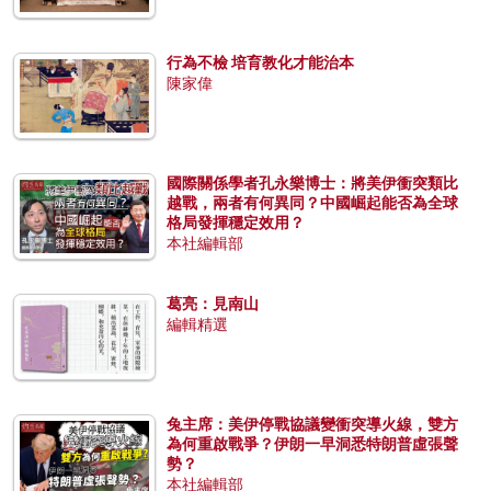
行為不檢 培育教化才能治本
陳家偉
國際關係學者孔永樂博士：將美伊衝突類比
越戰，兩者有何異同？中國崛起能否為全球
格局發揮穩定效用？
本社編輯部
葛亮：見南山
編輯精選
兔主席：美伊停戰協議變衝突導火線，雙方
為何重啟戰爭？伊朗一早洞悉特朗普虛張聲
勢？
本社編輯部