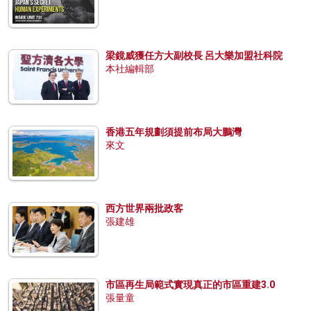
梁鏡威獲任方大副校長 呂大樂加盟社科院
本社編輯部
香港五年規劃須提前布局大鵬灣
來文
西方世界兩批政客
張建雄
市區再生局範式實現真正的市區重建3.0
張量童