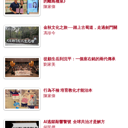
的離島種菜》
陳家偉
金秋文化之旅──踏上古蜀道，走過劍門關
馮珍今
從顧生岳到沈平：一個座右銘的兩代傳承
劉家美
行為不檢 培育教化才能治本
陳家偉
AI逃獄敲響警號 全球共治才是解方
何民傑