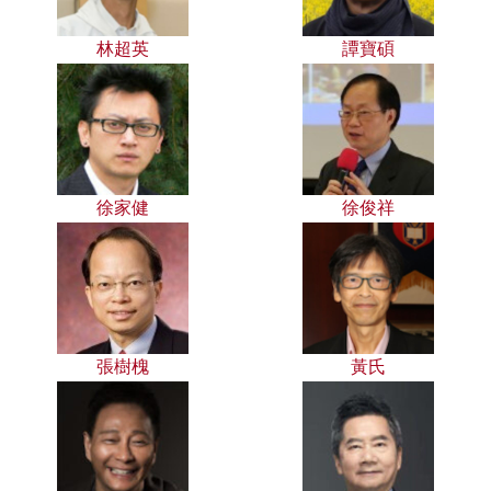
林超英
譚寶碩
徐家健
徐俊祥
張樹槐
黃氏