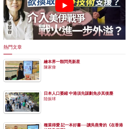
熱門文章
繪本界一顆閃亮新星
陳家偉
日本人口萎縮 中港須先謀劃免步其後塵
陸振球
種菜得愛 記一本好書──讀吳燕青的《在香港