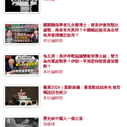
國際關係學者孔永樂博士：將美伊衝突類比
越戰，兩者有何異同？中國崛起能否為全球
格局發揮穩定效用？
本社編輯部
兔主席：美伊停戰協議變衝突導火線，雙方
為何重啟戰爭？伊朗一早洞悉特朗普虛張聲
勢？
本社編輯部
書展2026｜葉劉淑儀：最喜歡姐姐角色 無官
職說話包袱少
本社編輯部
歷史給中國人一個公道
張建雄