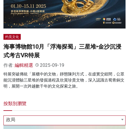
名家榜
灼見活動
關於我們
灼見文化
海事博物館10月「浮海探蜀」三星堆•金沙沉浸
式考古VR特展
作者:
編輯精選
2025-09-19
特展突破傳統「展櫃中的文物」靜態陳列方式，在虛實交錯間，公眾
能沉浸體驗三星堆的發掘過程及欣賞珍貴文物，深入認識古蜀青銅文
明，展開一次跨越數千年的文化探索之旅。
按類別瀏覽
政局