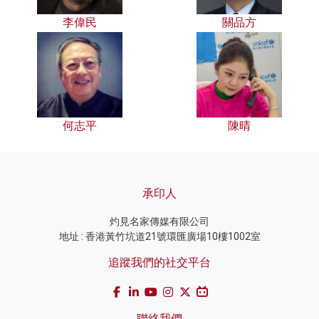
李偉民
關品方
何志平
陳晴
承印人
灼見名家傳媒有限公司
地址 : 香港黃竹坑道21號環匯廣場10樓1002室
追蹤我們的社交平台
聯絡我們