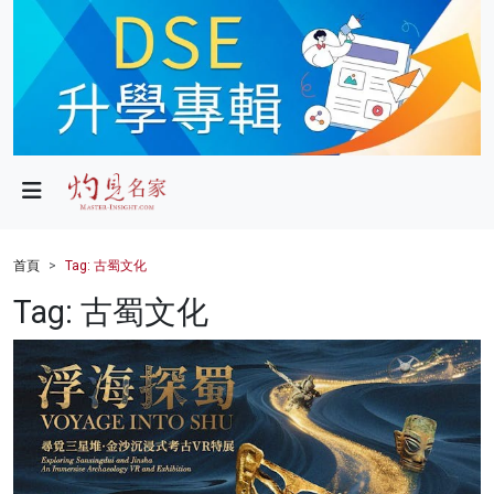
政局
教育
文化
財經
首頁
Tag: 古蜀文化
生活
Tag: 古蜀文化
健康
商業
科技
影片