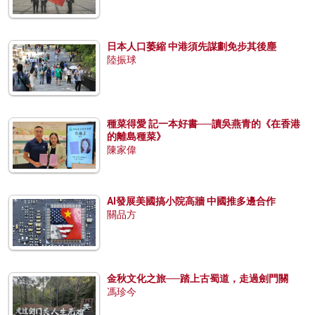
日本人口萎縮 中港須先謀劃免步其後塵
陸振球
種菜得愛 記一本好書──讀吳燕青的《在香港
的離島種菜》
陳家偉
AI發展美國搞小院高牆 中國推多邊合作
關品方
金秋文化之旅──踏上古蜀道，走過劍門關
馮珍今