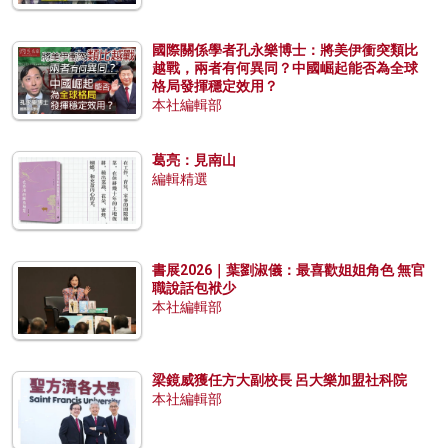
國際關係學者孔永樂博士：將美伊衝突類比
越戰，兩者有何異同？中國崛起能否為全球
格局發揮穩定效用？
本社編輯部
葛亮：見南山
編輯精選
書展2026｜葉劉淑儀：最喜歡姐姐角色 無官
職說話包袱少
本社編輯部
梁鏡威獲任方大副校長 呂大樂加盟社科院
本社編輯部