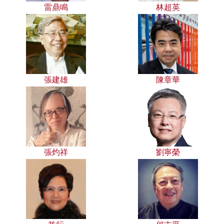
雷鼎鳴
林超英
張建雄
陳章華
張灼祥
劉寧榮