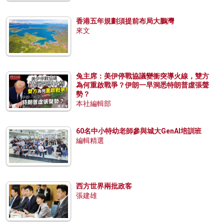
香港五年規劃須提前布局大鵬灣
來文
兔主席：美伊停戰協議變衝突導火線，雙方
為何重啟戰爭？伊朗一早洞悉特朗普虛張聲
勢？
本社編輯部
60名中小特幼老師參與城大GenAI培訓班
編輯精選
西方世界兩批政客
張建雄