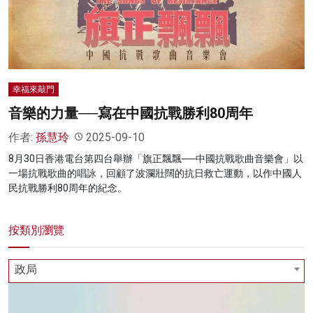
名家榜
灼見活動
關於我們
幸福來敲門
音樂的力量──寫在中國抗戰勝利80周年
作者:
孫慧玲
2025-09-10
8月30日香港電台第四台舉辦「旗正飄飄──中國抗戰歌曲音樂會」以
一場抗戰歌曲的唱詠，回顧了波瀾壯闊的抗日救亡運動，以作中國人
民抗戰勝利80周年的紀念。
按類別瀏覽
政局