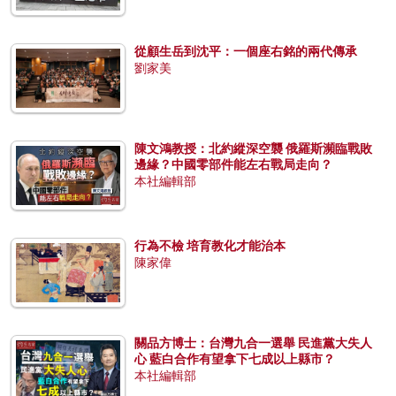
從顧生岳到沈平：一個座右銘的兩代傳承
劉家美
陳文鴻教授：北約縱深空襲 俄羅斯瀕臨戰敗
邊緣？中國零部件能左右戰局走向？
本社編輯部
行為不檢 培育教化才能治本
陳家偉
關品方博士：台灣九合一選舉 民進黨大失人
心 藍白合作有望拿下七成以上縣市？
本社編輯部