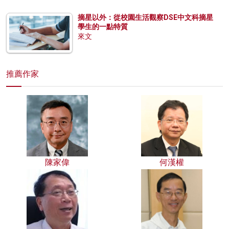
摘星以外：從校園生活觀察DSE中文科摘星
學生的一點特質
來文
推薦作家
陳家偉
何漢權