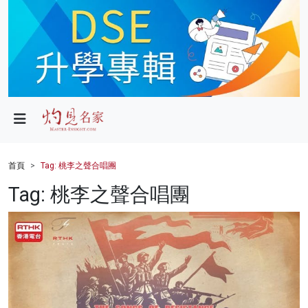
政局
教育
文化
財經
首頁
Tag: 桃李之聲合唱團
生活
Tag: 桃李之聲合唱團
健康
商業
科技
影片