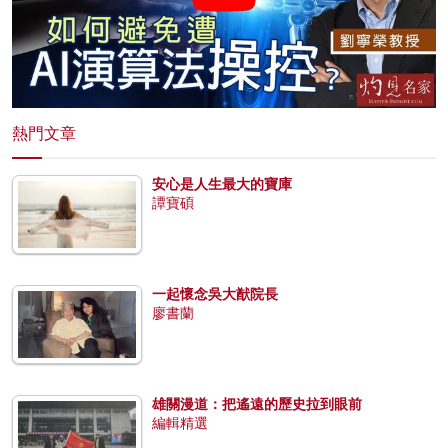
熱門文章
安心是人生最大的寶庫
譚寶碩
一起懷念吳大猷院長
廖書蘭
雄關漫道：把遙遠的歷史拉到眼前
編輯精選