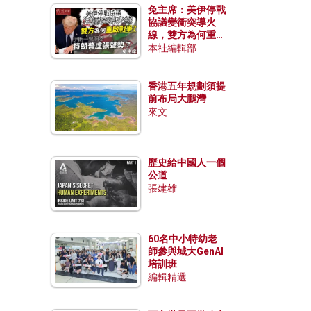
兔主席：美伊停戰
協議變衝突導火
線，雙方為何重啟
戰爭？伊朗一早洞
本社編輯部
悉特朗普虛張聲
勢？
香港五年規劃須提
前布局大鵬灣
來文
歷史給中國人一個
公道
張建雄
60名中小特幼老
師參與城大GenAI
培訓班
編輯精選