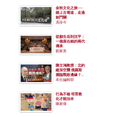
金秋文化之旅──
踏上古蜀道，走過
劍門關
馮珍今
從顧生岳到沈平：
一個座右銘的兩代
傳承
劉家美
陳文鴻教授：北約
縱深空襲 俄羅斯
瀕臨戰敗邊緣？中
國零部件能左右戰
本社編輯部
局走向？
行為不檢 培育教
化才能治本
陳家偉