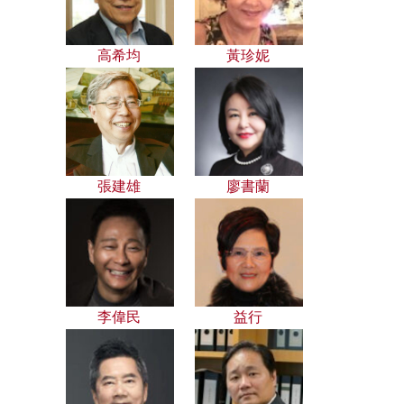
高希均
黃珍妮
張建雄
廖書蘭
李偉民
益行