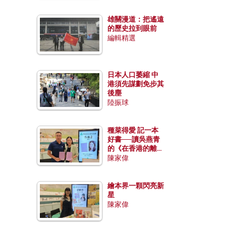
雄關漫道：把遙遠
的歷史拉到眼前
編輯精選
日本人口萎縮 中
港須先謀劃免步其
後塵
陸振球
種菜得愛 記一本
好書──讀吳燕青
的《在香港的離島
種菜》
陳家偉
繪本界一顆閃亮新
星
陳家偉