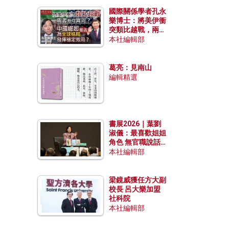
國際關係學者孔永
樂博士：將美伊衝
突類比越戰，兩者
有何異同？中國崛
本社編輯部
起能否為全球格局
發揮穩定效用？
葛亮：見南山
編輯精選
書展2026｜葉劉
淑儀：最喜歡姐姐
角色 無官職說話
包袱少
本社編輯部
梁鏡威獲任方大副
校長 呂大樂加盟
社科院
本社編輯部