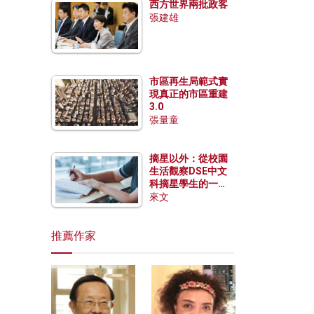
西方世界兩批政客
張建雄
市區再生局範式實
現真正的市區重建
3.0
張量童
摘星以外：從校園
生活觀察DSE中文
科摘星學生的一點
特質
來文
推薦作家