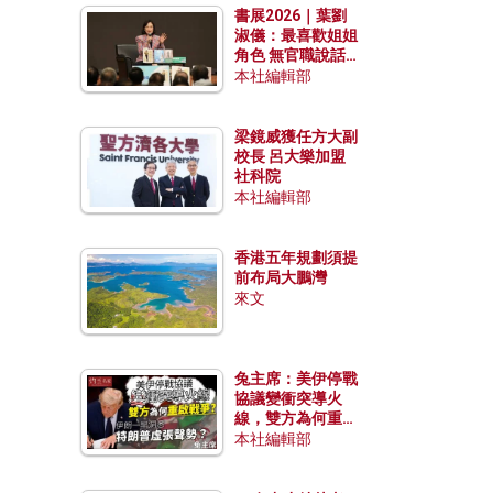
書展2026｜葉劉
淑儀：最喜歡姐姐
角色 無官職說話
包袱少
本社編輯部
梁鏡威獲任方大副
校長 呂大樂加盟
社科院
本社編輯部
香港五年規劃須提
前布局大鵬灣
來文
兔主席：美伊停戰
協議變衝突導火
線，雙方為何重啟
戰爭？伊朗一早洞
本社編輯部
悉特朗普虛張聲
勢？