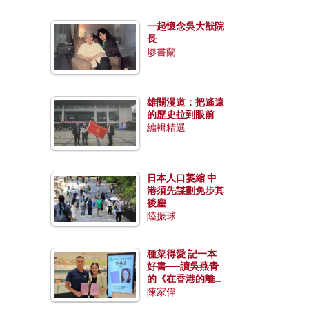
一起懷念吳大猷院
長
廖書蘭
雄關漫道：把遙遠
的歷史拉到眼前
編輯精選
日本人口萎縮 中
港須先謀劃免步其
後塵
陸振球
種菜得愛 記一本
好書──讀吳燕青
的《在香港的離島
種菜》
陳家偉