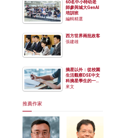
60名中小特幼老
師參與城大GenAI
培訓班
編輯精選
西方世界兩批政客
張建雄
摘星以外：從校園
生活觀察DSE中文
科摘星學生的一點
特質
來文
推薦作家