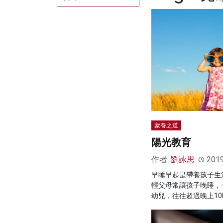
蒙養之道
陽光教育
作者:
劉詠思
201
早睡早起是帶養孩子生
輕父母常讓孩子晚睡，
幼兒，往往超過晚上1