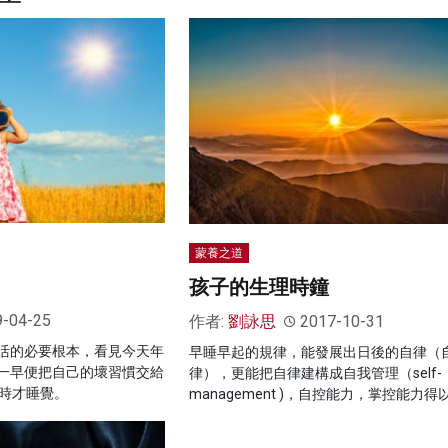
蒙養之道
孩子的生理時鐘
9-04-25
作者:
劉詠思
2017-10-31
活的必要根本，看見今天年
早睡早起的規律，能發展出日後的自律（
一早便把自己的壞習慣交給
律），更能把自律建構成自我管理（self-
0時才睡覺。
management )，自控能力，掌控能力