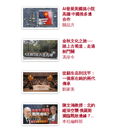
AI發展美國搞小院
高牆 中國推多邊
合作
關品方
金秋文化之旅──
踏上古蜀道，走過
劍門關
馮珍今
從顧生岳到沈平：
一個座右銘的兩代
傳承
劉家美
陳文鴻教授：北約
縱深空襲 俄羅斯
瀕臨戰敗邊緣？中
國零部件能左右戰
本社編輯部
局走向？