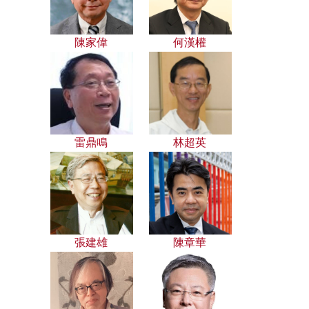
陳家偉
何漢權
雷鼎鳴
林超英
張建雄
陳章華