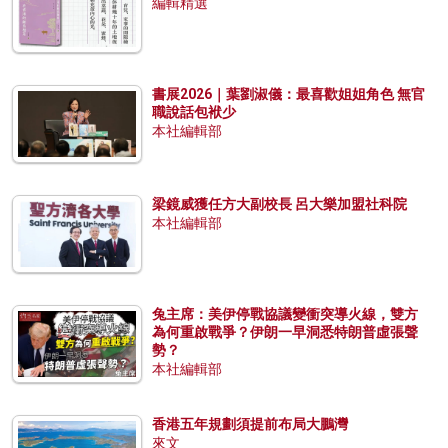
編輯精選
書展2026｜葉劉淑儀：最喜歡姐姐角色 無官
職說話包袱少
本社編輯部
梁鏡威獲任方大副校長 呂大樂加盟社科院
本社編輯部
兔主席：美伊停戰協議變衝突導火線，雙方
為何重啟戰爭？伊朗一早洞悉特朗普虛張聲
勢？
本社編輯部
香港五年規劃須提前布局大鵬灣
來文