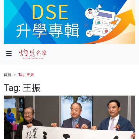
政局
教育
文化
財經
首頁
Tag: 王振
生活
Tag: 王振
健康
商業
科技
影片