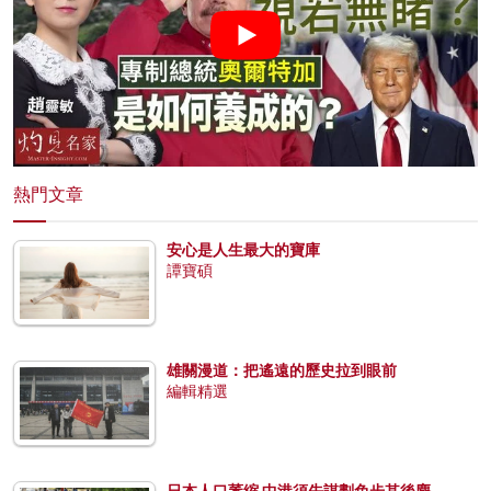
熱門文章
安心是人生最大的寶庫
譚寶碩
雄關漫道：把遙遠的歷史拉到眼前
編輯精選
日本人口萎縮 中港須先謀劃免步其後塵