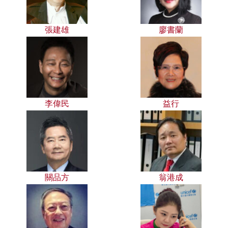
張建雄
廖書蘭
李偉民
益行
關品方
翁港成