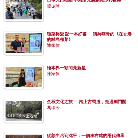
陸振球
種菜得愛 記一本好書──讀吳燕青的《在香港
的離島種菜》
陳家偉
繪本界一顆閃亮新星
陳家偉
金秋文化之旅──踏上古蜀道，走過劍門關
馮珍今
從顧生岳到沈平：一個座右銘的兩代傳承