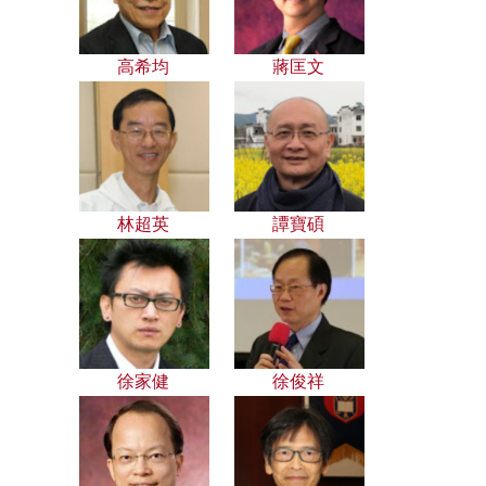
高希均
蔣匡文
林超英
譚寶碩
徐家健
徐俊祥