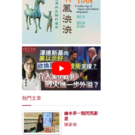
熱門文章
繪本界一顆閃亮新
星
陳家偉