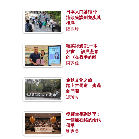
日本人口萎縮 中
港須先謀劃免步其
後塵
陸振球
種菜得愛 記一本
好書──讀吳燕青
的《在香港的離島
種菜》
陳家偉
金秋文化之旅──
踏上古蜀道，走過
劍門關
馮珍今
從顧生岳到沈平：
一個座右銘的兩代
傳承
劉家美