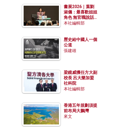
勢？
書展2026｜葉劉
淑儀：最喜歡姐姐
角色 無官職說話
包袱少
本社編輯部
歷史給中國人一個
公道
張建雄
梁鏡威獲任方大副
校長 呂大樂加盟
社科院
本社編輯部
香港五年規劃須提
前布局大鵬灣
來文