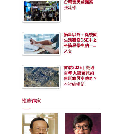
台灣被美國拖累
張建雄
摘星以外：從校園
生活觀察DSE中文
科摘星學生的一點
特質
來文
書展2026｜走過
百年 九龍寨城如
何延續歷史傳奇？
本社編輯部
推薦作家