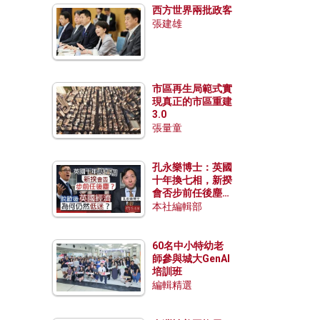
西方世界兩批政客
張建雄
市區再生局範式實
現真正的市區重建
3.0
張量童
孔永樂博士：英國
十年換七相，新揆
會否步前任後塵？
脫歐後英國經濟為
本社編輯部
何仍然低迷？
60名中小特幼老
師參與城大GenAI
培訓班
編輯精選