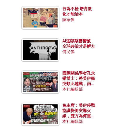
行為不檢 培育教
化才能治本
陳家偉
AI逃獄敲響警號
全球共治才是解方
何民傑
國際關係學者孔永
樂博士：將美伊衝
突類比越戰，兩者
有何異同？中國崛
本社編輯部
起能否為全球格局
發揮穩定效用？
兔主席：美伊停戰
協議變衝突導火
線，雙方為何重啟
戰爭？伊朗一早洞
本社編輯部
悉特朗普虛張聲