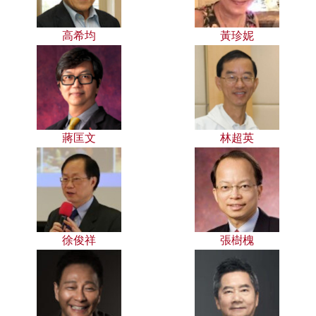
高希均
黃珍妮
蔣匡文
林超英
徐俊祥
張樹槐