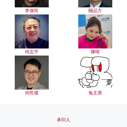
李偉民
關品方
何志平
陳晴
何民傑
兔主席
承印人