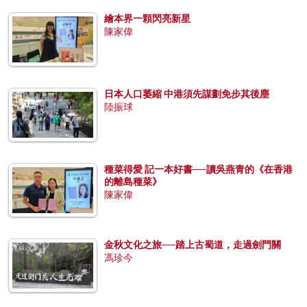
繪本界一顆閃亮新星
陳家偉
日本人口萎縮 中港須先謀劃免步其後塵
陸振球
種菜得愛 記一本好書──讀吳燕青的《在香港
的離島種菜》
陳家偉
金秋文化之旅──踏上古蜀道，走過劍門關
馮珍今