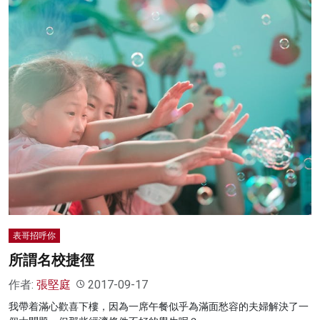
表哥招呼你
所謂名校捷徑
作者:
張堅庭
2017-09-17
我帶着滿心歡喜下樓，因為一席午餐似乎為滿面愁容的夫婦解決了一