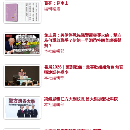
葛亮：見南山
編輯精選
兔主席：美伊停戰協議變衝突導火線，雙方
為何重啟戰爭？伊朗一早洞悉特朗普虛張聲
勢？
本社編輯部
書展2026｜葉劉淑儀：最喜歡姐姐角色 無官
職說話包袱少
本社編輯部
梁鏡威獲任方大副校長 呂大樂加盟社科院
本社編輯部