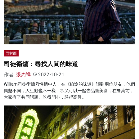
名家榜
灼見活動
關於我們
面對面
司徒衞鏞：尋找人間的味道
作者:
張灼祥
2022-10-21
William司徒衞鏞乃性情中人，在《旅途的味道》談到兩位朋友，他們
興趣不同，人生觀也不一樣，卻又可以一起去品嘗美食，在餐桌前，
大家有了共同話題。吃得開心，談得高興。