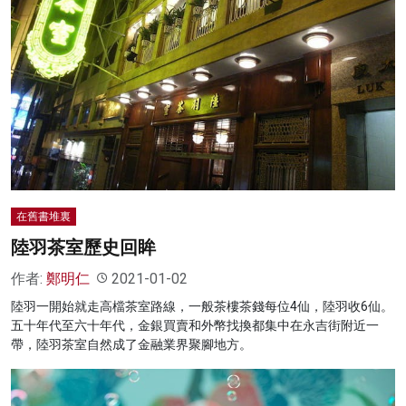
在舊書堆裏
陸羽茶室歷史回眸
作者:
鄭明仁
2021-01-02
陸羽一開始就走高檔茶室路線，一般茶樓茶錢每位4仙，陸羽收6仙。
五十年代至六十年代，金銀買賣和外幣找換都集中在永吉街附近一
帶，陸羽茶室自然成了金融業界聚腳地方。