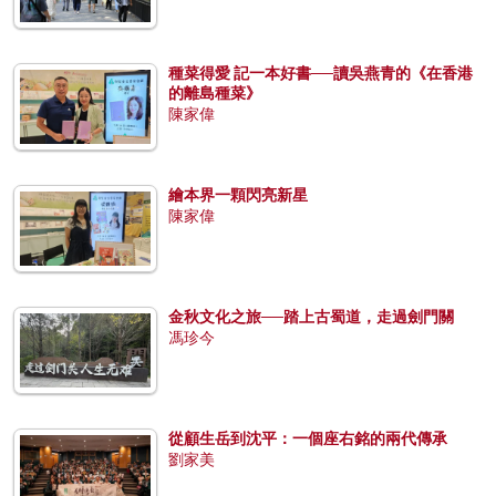
種菜得愛 記一本好書──讀吳燕青的《在香港
的離島種菜》
陳家偉
繪本界一顆閃亮新星
陳家偉
金秋文化之旅──踏上古蜀道，走過劍門關
馮珍今
從顧生岳到沈平：一個座右銘的兩代傳承
劉家美