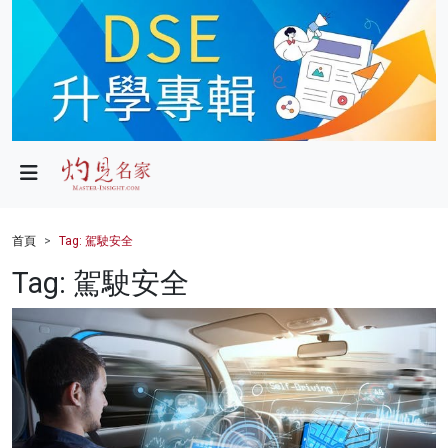
政局
教育
文化
財經
首頁
Tag: 駕駛安全
生活
Tag: 駕駛安全
健康
商業
科技
影片