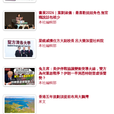
書展2026｜葉劉淑儀：最喜歡姐姐角色 無官
職說話包袱少
本社編輯部
梁鏡威獲任方大副校長 呂大樂加盟社科院
本社編輯部
兔主席：美伊停戰協議變衝突導火線，雙方
為何重啟戰爭？伊朗一早洞悉特朗普虛張聲
勢？
本社編輯部
香港五年規劃須提前布局大鵬灣
來文