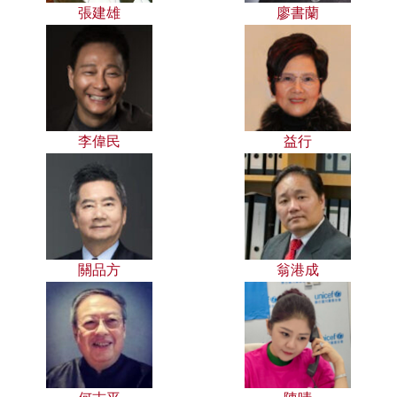
張建雄
廖書蘭
李偉民
益行
關品方
翁港成