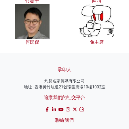
何志平
陳晴
何民傑
兔主席
承印人
灼見名家傳媒有限公司
地址 : 香港黃竹坑道21號環匯廣場10樓1002室
追蹤我們的社交平台
聯絡我們