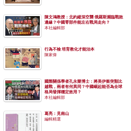
陳文鴻教授：北約縱深空襲 俄羅斯瀕臨戰敗
邊緣？中國零部件能左右戰局走向？
本社編輯部
行為不檢 培育教化才能治本
陳家偉
國際關係學者孔永樂博士：將美伊衝突類比
越戰，兩者有何異同？中國崛起能否為全球
格局發揮穩定效用？
本社編輯部
葛亮：見南山
編輯精選