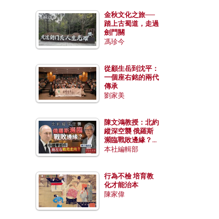
金秋文化之旅──
踏上古蜀道，走過
劍門關
馮珍今
從顧生岳到沈平：
一個座右銘的兩代
傳承
劉家美
陳文鴻教授：北約
縱深空襲 俄羅斯
瀕臨戰敗邊緣？中
國零部件能左右戰
本社編輯部
局走向？
行為不檢 培育教
化才能治本
陳家偉