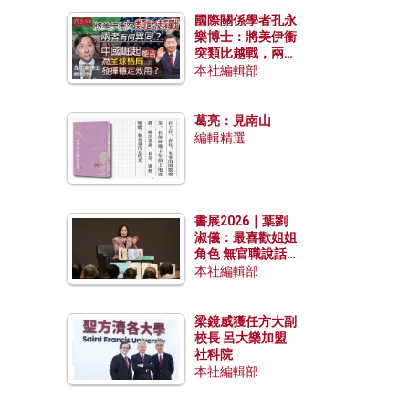
國際關係學者孔永
樂博士：將美伊衝
突類比越戰，兩者
有何異同？中國崛
本社編輯部
起能否為全球格局
發揮穩定效用？
葛亮：見南山
編輯精選
書展2026｜葉劉
淑儀：最喜歡姐姐
角色 無官職說話
包袱少
本社編輯部
梁鏡威獲任方大副
校長 呂大樂加盟
社科院
本社編輯部