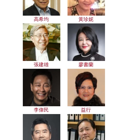
高希均
黃珍妮
張建雄
廖書蘭
李偉民
益行