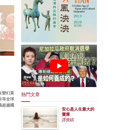
在變幻莫
熱門文章
步等全球
識超越國
安心是人生最大的
寶庫
譚寶碩