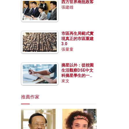
西方世界兩批政客
張建雄
市區再生局範式實
現真正的市區重建
3.0
張量童
摘星以外：從校園
生活觀察DSE中文
科摘星學生的一點
特質
來文
推薦作家