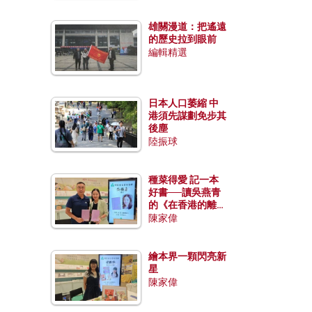
雄關漫道：把遙遠
的歷史拉到眼前
編輯精選
日本人口萎縮 中
港須先謀劃免步其
後塵
陸振球
種菜得愛 記一本
好書──讀吳燕青
的《在香港的離島
種菜》
陳家偉
繪本界一顆閃亮新
星
陳家偉