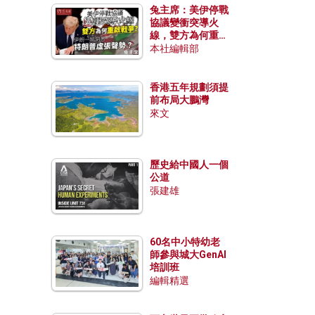
兔主席：美伊停戰
協議變衝突導火
線，雙方為何重啟
戰爭？伊朗一早洞
本社編輯部
悉特朗普虛張聲
勢？
香港五年規劃須提
前布局大鵬灣
來文
歷史給中國人一個
公道
張建雄
60名中小特幼老
師參與城大GenAI
培訓班
編輯精選