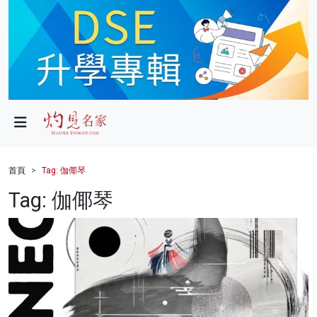
政局
教育
文化
財經
首頁
Tag: 伽倻琴
生活
Tag: 伽倻琴
健康
商業
科技
影片