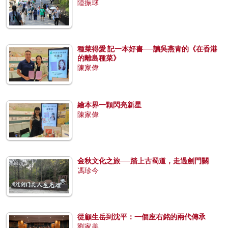
陸振球
種菜得愛 記一本好書──讀吳燕青的《在香港
的離島種菜》
陳家偉
繪本界一顆閃亮新星
陳家偉
金秋文化之旅──踏上古蜀道，走過劍門關
馮珍今
從顧生岳到沈平：一個座右銘的兩代傳承
劉家美