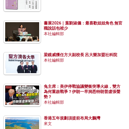
書展2026｜葉劉淑儀：最喜歡姐姐角色 無官
職說話包袱少
本社編輯部
梁鏡威獲任方大副校長 呂大樂加盟社科院
本社編輯部
兔主席：美伊停戰協議變衝突導火線，雙方
為何重啟戰爭？伊朗一早洞悉特朗普虛張聲
勢？
本社編輯部
香港五年規劃須提前布局大鵬灣
來文