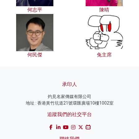
何志平
陳晴
何民傑
兔主席
承印人
灼見名家傳媒有限公司
地址 : 香港黃竹坑道21號環匯廣場10樓1002室
追蹤我們的社交平台
聯絡我們