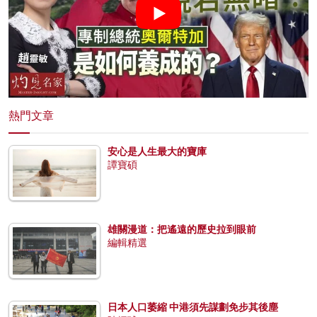
熱門文章
安心是人生最大的寶庫
譚寶碩
雄關漫道：把遙遠的歷史拉到眼前
編輯精選
日本人口萎縮 中港須先謀劃免步其後塵