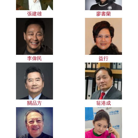
張建雄
廖書蘭
李偉民
益行
關品方
翁港成